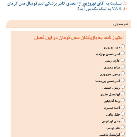
تسلیت به آقای نوروزپور از اعضای کادر پزشکی تیم فوتبال مس کرمان
VAR به لیگ یک می آید؟!
نظرسنجی
امتیاز شما به بازیکنان مس کرمان در این فصل
مجید بهروزی
امیر حسین بهزادی
عارف زینلی
صالح محمدی
رسول منوچهری
امیرحسین پورمحمد
رسول حسینی
ابولفضل نظری
رضا آقابابایی
احمد نصیری
جلیل پناهی
هادی ابراهیمی
علی تهامی
ابولفضل هاشمی