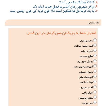
VAR به لیگ یک می آید؟!
اواخر شهریور زمان استارت فصل جدید لیگ یک
به یاد کربلا دل ها غمگین است دلا خون گریه کن چون اربعین است
نظرسنجی
امتیاز شما به بازیکنان مس کرمان در این فصل
مجید بهروزی
امیر حسین بهزادی
عارف زینلی
صالح محمدی
رسول منوچهری
امیرحسین پورمحمد
رسول حسینی
ابولفضل نظری
رضا آقابابایی
احمد نصیری
جلیل پناهی
هادی ابراهیمی
علی تهامی