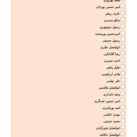
مجید بهروزی
امیر حسین بهزادی
عارف زینلی
صالح محمدی
رسول منوچهری
امیرحسین پورمحمد
رسول حسینی
ابولفضل نظری
رضا آقابابایی
احمد نصیری
جلیل پناهی
هادی ابراهیمی
علی تهامی
ابولفضل هاشمی
وحید نامداری
امیر حسین عسگری
امید پورقنبری
مهدی ناظمی
محمد حسینی
ابولفضل شورآبادی
ابولفضل عکاشه