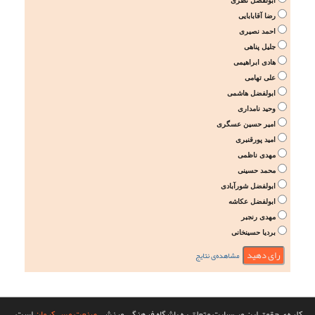
ابولفضل نظری
رضا آقابابایی
احمد نصیری
جلیل پناهی
هادی ابراهیمی
علی تهامی
ابولفضل هاشمی
وحید نامداری
امیر حسین عسگری
امید پورقنبری
مهدی ناظمی
محمد حسینی
ابولفضل شورآبادی
ابولفضل عکاشه
مهدی رنجبر
بردیا حسینخانی
مشاهده‌ی نتایج
کلیه‌ی حقوق این وب‌سایت متعلق به باشگاه فرهنگی ورزشی
صنعت مس کرمان
است.