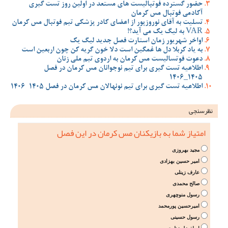
حضور گسترده فوتبالیست های مستعد در اولین روز تست گیری
آکادمی فوتبال مس کرمان
تسلیت به آقای نوروزپور از اعضای کادر پزشکی تیم فوتبال مس کرمان
VAR به لیگ یک می آید؟!
اواخر شهریور زمان استارت فصل جدید لیگ یک
به یاد کربلا دل ها غمگین است دلا خون گریه کن چون اربعین است
دعوت فوتسالیست مس کرمان به اردوی تیم ملی زنان
اطلاعیه تست گیری برای تیم نوجوانان مس کرمان در فصل
1405_1406
اطلاعیه تست گیری برای تیم نونهالان مس کرمان در فصل 1405-1406
نظرسنجی
امتیاز شما به بازیکنان مس کرمان در این فصل
مجید بهروزی
امیر حسین بهزادی
عارف زینلی
صالح محمدی
رسول منوچهری
امیرحسین پورمحمد
رسول حسینی