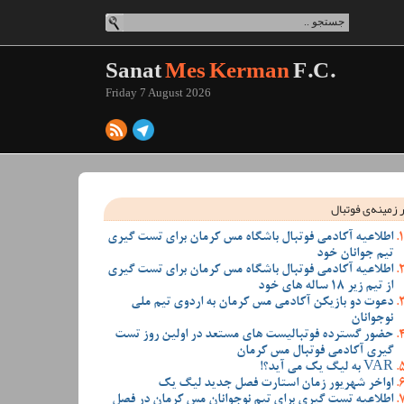
Sanat
Mes Kerman
F.C.
Friday 7 August 2026
 زمینه‌ی فوتبال
اطلاعیه آکادمی فوتبال باشگاه مس کرمان برای تست گیری
تیم جوانان خود
اطلاعیه آکادمی فوتبال باشگاه مس کرمان برای تست گیری
از تیم زیر 18 ساله های خود
دعوت دو بازیکن آکادمی مس کرمان به اردوی تیم ملی
نوجوانان
حضور گسترده فوتبالیست های مستعد در اولین روز تست
گیری آکادمی فوتبال مس کرمان
VAR به لیگ یک می آید؟!
اواخر شهریور زمان استارت فصل جدید لیگ یک
اطلاعیه تست گیری برای تیم نوجوانان مس کرمان در فصل