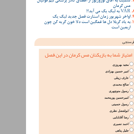
تسلیت به آقای نوروزپور از اعضای کادر پزشکی تیم فوتبال
مس کرمان
VAR به لیگ یک می آید؟!
اواخر شهریور زمان استارت فصل جدید لیگ یک
به یاد کربلا دل ها غمگین است دلا خون گریه کن چون
اربعین است
رسنجی
امتیاز شما به بازیکنان مس کرمان در این فصل
مجید بهروزی
امیر حسین بهزادی
عارف زینلی
صالح محمدی
رسول منوچهری
امیرحسین پورمحمد
رسول حسینی
ابولفضل نظری
رضا آقابابایی
احمد نصیری
جلیل پناهی