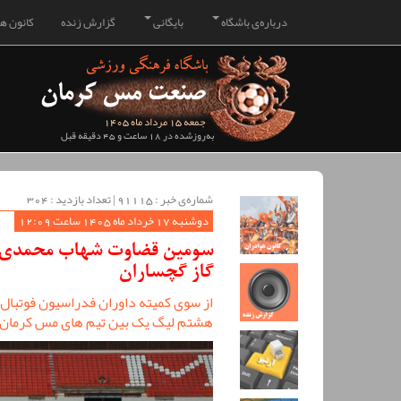
درباره‌ی باشگاه
بایگانی
گزارش زنده
کانون هو
جمعه 15 مرداد ماه 1405
به‌روزشده در 18 ساعت و 45 دقیقه قبل
شماره‌ی خبر : ‌91115 | تعداد بازدید : 304
دوشنبه 17 خرداد ماه 1405 ساعت 12:09
سومین قضاوت شهاب محمدی برا
گاز گچساران
از سوی کمیته داوران فدراسیون فوتبال
هشتم لیگ یک بین تیم های مس کرمان و