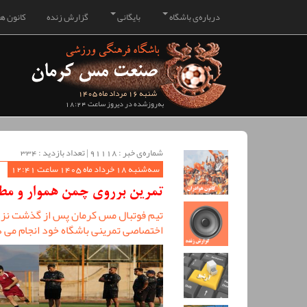
درباره‌ی باشگاه
بایگانی
گزارش زنده
کانون هو
شنبه 16 مرداد ماه 1405
به‌روزشده در دیروز ساعت 18:24
شماره‌ی خبر : ‌91118 | تعداد بازدید : 334
سه‌شنبه 18 خرداد ماه 1405 ساعت 12:41
تمرین برروی چمن هموار و م
اختصاصی تمرینی باشگاه خود انجام می 