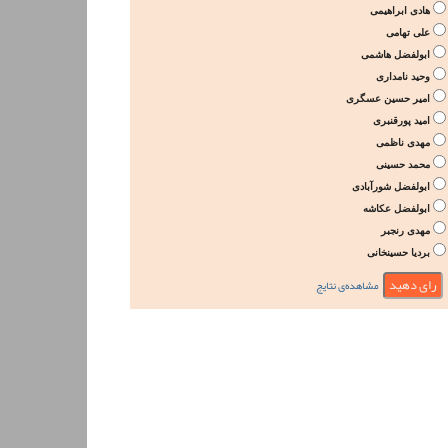
هادی ابراهیمی
علی تهامی
ابولفضل هاشمی
وحید نامداری
امیر حسین عسگری
امید پورقنبری
مهدی ناظمی
محمد حسینی
ابولفضل شورآبادی
ابولفضل عکاشه
مهدی رنجبر
بردیا حسینخانی
مشاهده‌ی نتایج