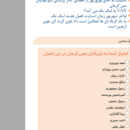
تسلیت به آقای نوروزپور از اعضای کادر پزشکی تیم فوتبال
مس کرمان
VAR به لیگ یک می آید؟!
اواخر شهریور زمان استارت فصل جدید لیگ یک
به یاد کربلا دل ها غمگین است دلا خون گریه کن چون
اربعین است
رسنجی
امتیاز شما به بازیکنان مس کرمان در این فصل
مجید بهروزی
امیر حسین بهزادی
عارف زینلی
صالح محمدی
رسول منوچهری
امیرحسین پورمحمد
رسول حسینی
ابولفضل نظری
رضا آقابابایی
احمد نصیری
جلیل پناهی