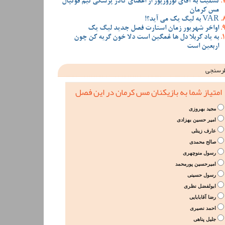
تسلیت به آقای نوروزپور از اعضای کادر پزشکی تیم فوتبال
مس کرمان
VAR به لیگ یک می آید؟!
اواخر شهریور زمان استارت فصل جدید لیگ یک
به یاد کربلا دل ها غمگین است دلا خون گریه کن چون
اربعین است
رسنجی
امتیاز شما به بازیکنان مس کرمان در این فصل
مجید بهروزی
امیر حسین بهزادی
عارف زینلی
صالح محمدی
رسول منوچهری
امیرحسین پورمحمد
رسول حسینی
ابولفضل نظری
رضا آقابابایی
احمد نصیری
جلیل پناهی