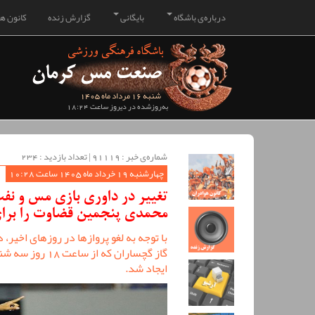
درباره‌ی باشگاه
بایگانی
گزارش زنده
کانون هو
شنبه 16 مرداد ماه 1405
به‌روزشده در دیروز ساعت 18:24
شماره‌ی خبر : ‌91119 | تعداد بازدید : 234
چهارشنبه 19 خرداد ماه 1405 ساعت 10:28
تغییر در داوری بازی مس و 
محمدی پنجمین قضاوت را برا
با توجه به لغو پروازها در روزهای اخیر،
ایجاد شد.