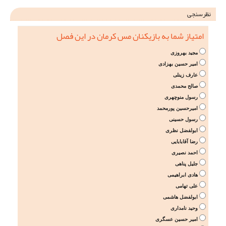
نظرسنجی
امتیاز شما به بازیکنان مس کرمان در این فصل
مجید بهروزی
امیر حسین بهزادی
عارف زینلی
صالح محمدی
رسول منوچهری
امیرحسین پورمحمد
رسول حسینی
ابولفضل نظری
رضا آقابابایی
احمد نصیری
جلیل پناهی
هادی ابراهیمی
علی تهامی
ابولفضل هاشمی
وحید نامداری
امیر حسین عسگری