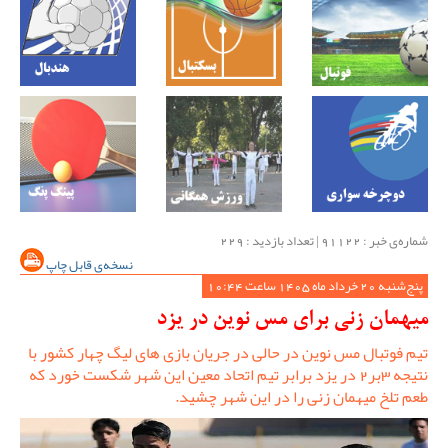
شماره‌ی خبر : ‌91122 | تعداد بازدید : 229
نسخه‌ی قابل چاپ
پنج‌شنبه 20 خرداد ماه 1405 ساعت 10:44
میهمان زنی برای مس نوین در یزد
تیم فوتبال مس نوین در حالی در جریان بازی های لیگ چهار کشور با
نتیجه 3بر2 در یزد برابر تیم اتحاد معین این شهر شکست خورد که
طعم تلخ میهمان زنی را در این شهر چشید.