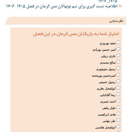
1405_1406
اطلاعیه تست گیری برای تیم نونهالان مس کرمان در فصل 1405-1406
نظرسنجی
امتیاز شما به بازیکنان مس کرمان در این فصل
مجید بهروزی
امیر حسین بهزادی
عارف زینلی
صالح محمدی
رسول منوچهری
امیرحسین پورمحمد
رسول حسینی
ابولفضل نظری
رضا آقابابایی
احمد نصیری
جلیل پناهی
هادی ابراهیمی
علی تهامی
ابولفضل هاشمی