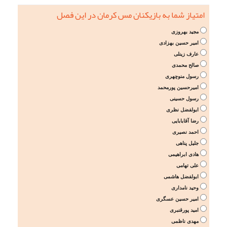
امتیاز شما به بازیکنان مس کرمان در این فصل
مجید بهروزی
امیر حسین بهزادی
عارف زینلی
صالح محمدی
رسول منوچهری
امیرحسین پورمحمد
رسول حسینی
ابولفضل نظری
رضا آقابابایی
احمد نصیری
جلیل پناهی
هادی ابراهیمی
علی تهامی
ابولفضل هاشمی
وحید نامداری
امیر حسین عسگری
امید پورقنبری
مهدی ناظمی