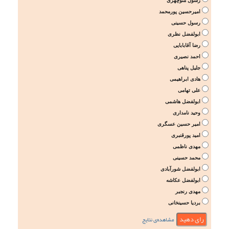
رسول منوچهری
امیرحسین پورمحمد
رسول حسینی
ابولفضل نظری
رضا آقابابایی
احمد نصیری
جلیل پناهی
هادی ابراهیمی
علی تهامی
ابولفضل هاشمی
وحید نامداری
امیر حسین عسگری
امید پورقنبری
مهدی ناظمی
محمد حسینی
ابولفضل شورآبادی
ابولفضل عکاشه
مهدی رنجبر
بردیا حسینخانی
مشاهده‌ی نتایج