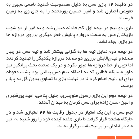
در دقیقه 12 بازی مس به دلیل مصدومیت شدید ناظمی مجبور به
تعویض اجباری شد و امیر حسین پورمحمد را به جای وی به زمین
فرستاد.
بازی دو تیم در نیمه اول کم حادثه دنبال شد و به غیر از دو شوت
بازیکنان مس به سمت دروازه پالایش خطر دیگری برروی دروازه ها
در بازی ایجاد نشد.
در نیمه دوم تمایل تیم ها به گلزنی بیشتر شد و تیم مس در چهار
صحنه و تیم پالایش برروی دو صحنه دروازه یکدیگر را تهدید کردند
اما توپی از خط دروازه ها عبور نکرد و در یک صحنه بحث برانگیز نیز
داور مسابقه خطایی که به اعتقاد تیم مس پنالتی بود پشت محوطه
برای این تیم اعلام کرد تا در نهایت بازی با تساوی بدون گل به پایان
برسد.
در نیمه دوم این بازی رسول منوچهری، جلیل پناهی، امید پورقنبری
و امین حسن زاده برای مس کرمان به میدان آمدند.
تیم مس با این یک امتیاز در جدول رقابت ها 42 امتیازی شد و در
جایگاه هشتم قرار گرفت تا بازی هفته آینده خود را روز شنبه 20 تیر
ماه در آبادان برابر تیم نفت برگزار نماید.