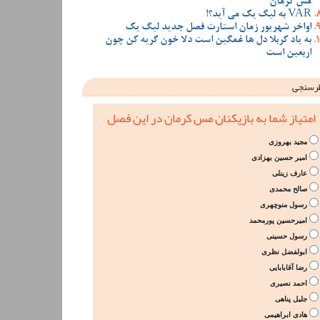
مس کرمان
VAR به لیگ یک می آید؟!
اواخر شهریور زمان استارت فصل جدید لیگ یک
به یاد کربلا دل ها غمگین است دلا خون گریه کن چون
اربعین است
رسنجی
امتیاز شما به بازیکنان مس کرمان در این فصل
مجید بهروزی
امیر حسین بهزادی
عارف زینلی
صالح محمدی
رسول منوچهری
امیرحسین پورمحمد
رسول حسینی
ابولفضل نظری
رضا آقابابایی
احمد نصیری
جلیل پناهی
هادی ابراهیمی