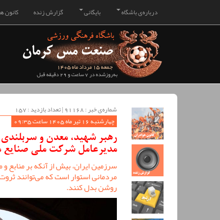
درباره‌ی باشگاه
بایگانی
گزارش زنده
کانون هو
جمعه 15 مرداد ماه 1405
به‌روزشده در 7 ساعت و 29 دقیقه قبل
شماره‌ی خبر : ‌91168 | تعداد بازدید : 157
چهارشنبه 16 تیر ماه 1405 ساعت 09:35
رهبر شهید، معدن و سربلندی 
مدیرعامل شرکت ملی صنایع م
سرزمین ایران، بیش از آنکه بر منابع و 
مردمانی استوار است که می‌توانند ثروت ن
روشن بدل کنند.