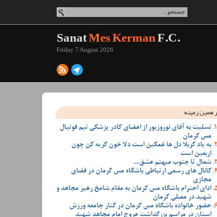
Sanat
Mes Kerman
F.C.
Friday 7 August 2026
 همین زمینه
تسلیت به آقای نوروزپور از اعضای کادر پزشکی تیم فوتبال
مس کرمان
به یاد کربلا دل ها غمگین است دلا خون گریه کن چون
اربعین است
شمال تا جنوب میهنم عشق....
کانال های رسمی ارتباطی باشگاه مس کرمان در فضای
مجازی
ادای احترام باشگاه مس کرمان به مقام شامخ رهبر مجاهد و
شهید در مصلی کرمان
حضور خانواده باشگاه مس کرمان در کنار جامعه ورزش
استان در مراسم بزرگداشت عروج امام مجاهد شهید