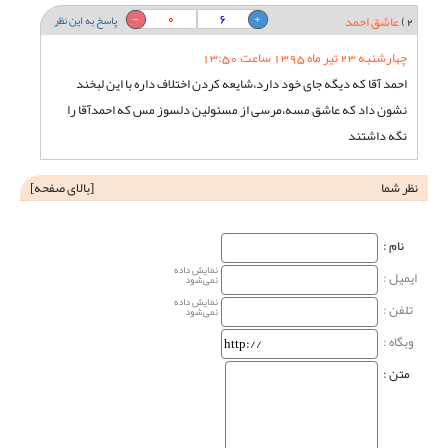
0
6
2)
عاشق احمد
پاسخ به این نظر
چهارشنبه 23 تیر ماه 1395 ساعت 13:50
احمد آقا که دیگه جای خود دارد،شایعه کردن اختلاف داره با این لبخند
نشون داد که عاشق مسه،مرسی از مسئولین دلسوز مس که احمدآقا را
نگه داشتند
نظر شما
[
بالای صفحه
]
نام‌ :
نمایش داده
ایمیل :
نمی‌شود
نمایش داده
تلفن :
نمی‌شود
وبگاه‌ :
متن :