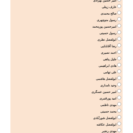
امیر حسین بهزادی
عارف زینلی
صالح محمدی
رسول منوچهری
امیرحسین پورمحمد
رسول حسینی
ابولفضل نظری
رضا آقابابایی
احمد نصیری
جلیل پناهی
هادی ابراهیمی
علی تهامی
ابولفضل هاشمی
وحید نامداری
امیر حسین عسگری
امید پورقنبری
مهدی ناظمی
محمد حسینی
ابولفضل شورآبادی
ابولفضل عکاشه
مهدی رنجبر