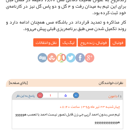
برای این تیم به میدان رفت و 4 گل و دو پاس گل نیز در کارنامه‌ی
خود ثبت کرده بود.
کار مذاکره و تمدید قرارداد در باشگاه مس همچنان ادامه دارد و
روند تکمیل شدن مس طبق برنامه‌ریزی قبلی پیش می‌رود.
فوتبال
فوتبال، زنده روح
لیگ یک
نقل و انتقالات
نظرات خوانندگان
[
بالای صفحه
]
1
5
1)
دامون
پاسخ به این نظر
چهارشنبه 23 تیر ماه 1395 ساعت 08:40
تیم مس بدون احمد آرپی جی زن قابل تصور نیست احمد با تعصب هووووو
هووووووووووووو