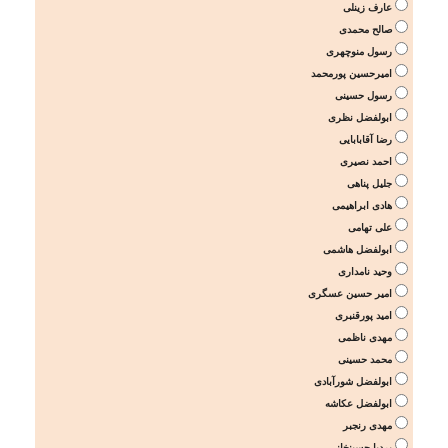
عارف زینلی
صالح محمدی
رسول منوچهری
امیرحسین پورمحمد
رسول حسینی
ابولفضل نظری
رضا آقابابایی
احمد نصیری
جلیل پناهی
هادی ابراهیمی
علی تهامی
ابولفضل هاشمی
وحید نامداری
امیر حسین عسگری
امید پورقنبری
مهدی ناظمی
محمد حسینی
ابولفضل شورآبادی
ابولفضل عکاشه
مهدی رنجبر
بردیا حسینخانی