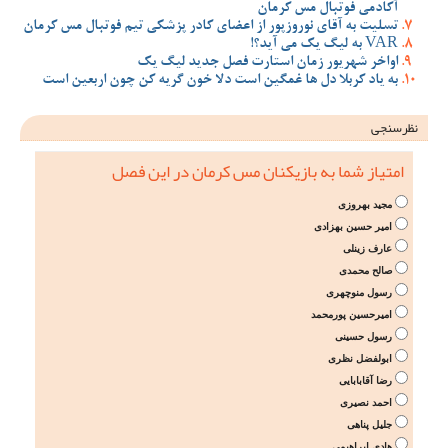
آکادمی فوتبال مس کرمان
تسلیت به آقای نوروزپور از اعضای کادر پزشکی تیم فوتبال مس کرمان
VAR به لیگ یک می آید؟!
اواخر شهریور زمان استارت فصل جدید لیگ یک
به یاد کربلا دل ها غمگین است دلا خون گریه کن چون اربعین است
نظرسنجی
امتیاز شما به بازیکنان مس کرمان در این فصل
مجید بهروزی
امیر حسین بهزادی
عارف زینلی
صالح محمدی
رسول منوچهری
امیرحسین پورمحمد
رسول حسینی
ابولفضل نظری
رضا آقابابایی
احمد نصیری
جلیل پناهی
هادی ابراهیمی