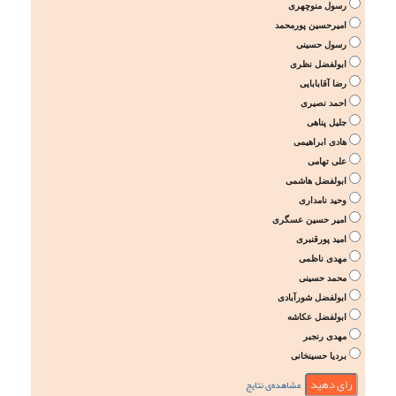
رسول منوچهری
امیرحسین پورمحمد
رسول حسینی
ابولفضل نظری
رضا آقابابایی
احمد نصیری
جلیل پناهی
هادی ابراهیمی
علی تهامی
ابولفضل هاشمی
وحید نامداری
امیر حسین عسگری
امید پورقنبری
مهدی ناظمی
محمد حسینی
ابولفضل شورآبادی
ابولفضل عکاشه
مهدی رنجبر
بردیا حسینخانی
مشاهده‌ی نتایج