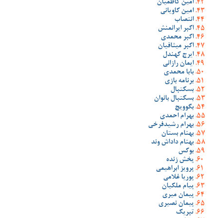
امین کاظمیان
امین کاویانی
انتصاب
اکبر ایرانمنش
اکبر محمدی
اکبر میثاقیان
ایرج کهندل
ایمان رازانی
بابا محمدی
برنامه بازی
بسکتبال
بسکتبال بانوان
بگوویچ
بهرام احمدی
بهرام رشیدفرخی
بهنام بستان
بهنام داداش وند
بوکس
پخش زنده
پرویز ابراهیمی
پوریا غلامی
پیام ملکیان
پیمان میری
پیمان نصیری
تبریک