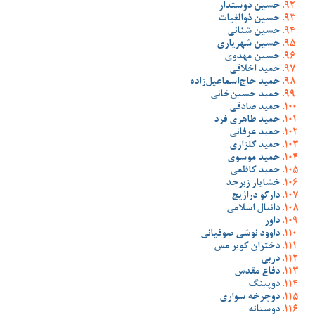
حسین دوستدار
حسین ذوالغیاث
حسین شنانی
حسین شهریاری
حسین مهدوی
حمید اخلاقی
حمید حاج‌اسماعیل‌زاده
حمید حسین‌خانی
حمید صادقی
حمید طاهری فرد
حمید عرفانی
حمید گلزاری
حمید موسوی
حمید کاظمی
خشایار زبرجد
دارکو دراژیچ
دانیال اسلامی
داور
داوود نوشی صوفیانی
دختران کویر مس
دربی
دفاع مقدس
دوپینگ
دوچرخه سواری
دوستانه