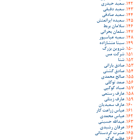
سعید حیدری
سعید دقیقی
سعید صادقی
سعیده ایرانمنش
سلامان بربط
سلمان بحرانی
سمیه عباسپور
سینا منشازاده
شروین بزرگ
شرکت مس
شنا
صادق بارانی
صادق گشنی
صالح محمدی
صمد توکلی
صیاد کوکبی
عارف رستمی
عارف زینلی
عارف سعیدیان
عباس زراعت کار
عباس محمدی
عبدالله حسینی
عرفان رشیدی
عشرت کردستانی
عظیم گوک