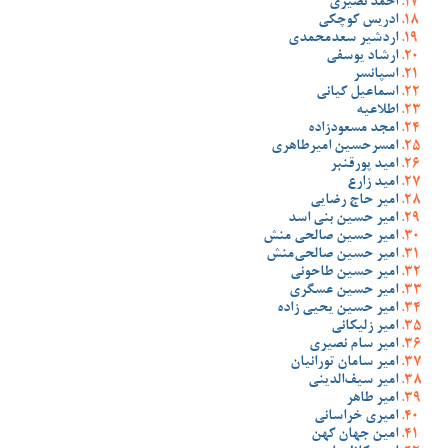
احمد نصیری
ادریس کوچکی
اردشیر سعدمحمدی
ارشاد یوسفی
اسپانسر
اسماعیل کیانی
اطلاعیه
امجد مسعودزاده
امسرحسین امیرطاهری
امید پورقنبر
امید زارع
امیر حاج رضایی
امیر حسین بنی اسد
امیر حسین صالحی منش
امیر حسین صالحی‌منش
امیر حسین طاحونی
امیر حسین عسگری
امیر حسین یحیی زاده
امیر زلیکانی
امیر سام نصیری
امیر سامان تورانیان
امیر سیف‌الدینی
امیر طاهر
امیری خراسانی
امین جهان کهن