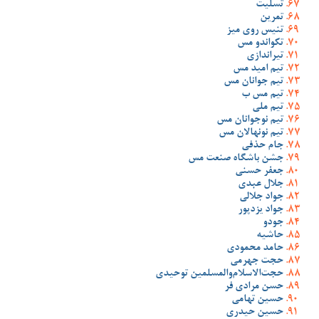
تسلیت
تمرین
تنیس روی میز
تکواندو مس
تیراندازی
تیم امید مس
تیم جوانان مس
تیم مس ب
تیم ملی
تیم نوجوانان مس
تیم نونهالان مس
جام حذفی
جشن باشگاه صنعت مس
جعفر حسنی
جلال عبدی
جواد جلالی
جواد یزدپور
جودو
حاشیه
حامد محمودی
حجت جهرمی
حجت‌الاسلام‌والمسلمین توحیدی
حسن مرادی فر
حسین تهامی
حسین حیدری