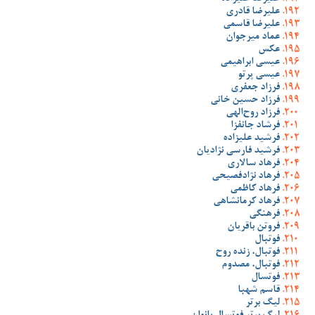
علیرضا قادری
علیرضا قاسمی
عماد میرجوان
عکس
عیسی ابراهیمی
عیسی پرتو
فرزاد جعفری
فرزاد حسین خانی
فرزاد روح‌الهی
فرشاد جانفزا
فرشید علیزاده
فرشید فارسی نژادیان
فرهاد سالاری
فرهاد نژادفصیحی
فرهاد کاظمی
فرهاد کرمانشاهی
فرهنگی
فروتن باقریان
فوتبال
فوتبال، زنده روح
فوتبال، مصدوم
فوتسال
قاسم شهبا
لیگ برتر