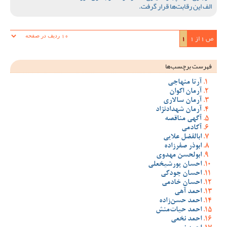
الف این رقابت‌ها قرار گرفت.
ص 1 از 1
1
فهرست برچسب‌ها
آرتا منهاجی
آرمان اکوان
آرمان سالاری
آرمان شهدادنژاد
آگهی مناقصه
آکادمی
ابالفضل علایی
ابوذر صفرزاده
ابولحسن مهدوی
احسان پورشیخعلی
احسان جودکی
احسان خادمی
احمد آهی
احمد حسن‌زاده
احمد حیات‌منش
احمد نخعی