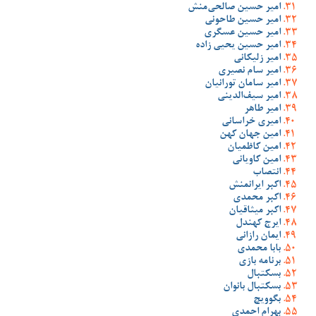
امیر حسین صالحی‌منش
امیر حسین طاحونی
امیر حسین عسگری
امیر حسین یحیی زاده
امیر زلیکانی
امیر سام نصیری
امیر سامان تورانیان
امیر سیف‌الدینی
امیر طاهر
امیری خراسانی
امین جهان کهن
امین کاظمیان
امین کاویانی
انتصاب
اکبر ایرانمنش
اکبر محمدی
اکبر میثاقیان
ایرج کهندل
ایمان رازانی
بابا محمدی
برنامه بازی
بسکتبال
بسکتبال بانوان
بگوویچ
بهرام احمدی