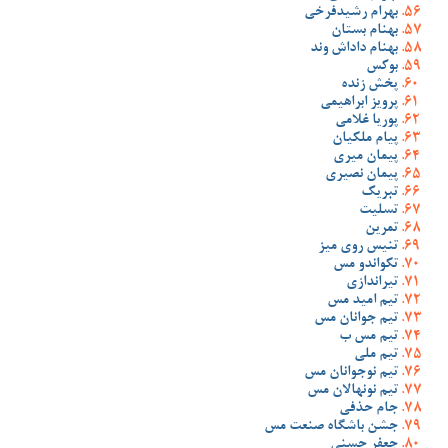
بهرام رشیدفرخی
بهنام بستان
بهنام داداش وند
بوکس
پخش زنده
پرویز ابراهیمی
پوریا غلامی
پیام ملکیان
پیمان میری
پیمان نصیری
تبریک
تسلیت
تمرین
تنیس روی میز
تکواندو مس
تیراندازی
تیم امید مس
تیم جوانان مس
تیم مس ب
تیم ملی
تیم نوجوانان مس
تیم نونهالان مس
جام حذفی
جشن باشگاه صنعت مس
جعفر حسنی