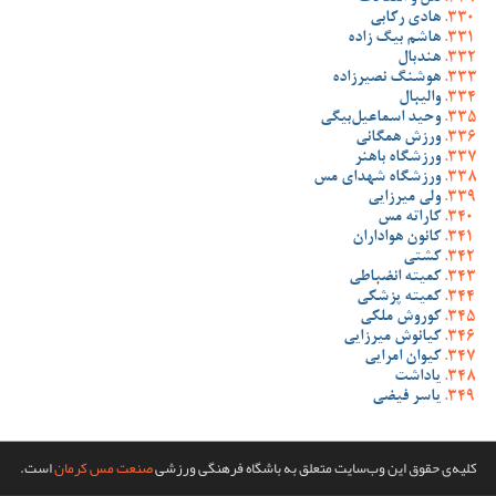
هادی رکابی
هاشم بیگ زاده
هندبال
هوشنگ نصیرزاده
والیبال
وحید اسماعیل‌بیگی
ورزش همگانی
ورزشگاه باهنر
ورزشگاه شهدای مس
ولی میرزایی
کاراته مس
کانون هواداران
کشتی
کمیته انضباطی
کمیته پزشکی
کوروش ملکی
کیانوش میرزایی
کیوان امرایی
یاداشت
یاسر فیضی
کلیه‌ی حقوق این وب‌سایت متعلق به باشگاه فرهنگی ورزشی
صنعت مس کرمان
است.