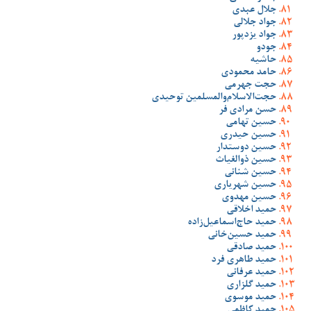
جلال عبدی
جواد جلالی
جواد یزدپور
جودو
حاشیه
حامد محمودی
حجت جهرمی
حجت‌الاسلام‌والمسلمین توحیدی
حسن مرادی فر
حسین تهامی
حسین حیدری
حسین دوستدار
حسین ذوالغیاث
حسین شنانی
حسین شهریاری
حسین مهدوی
حمید اخلاقی
حمید حاج‌اسماعیل‌زاده
حمید حسین‌خانی
حمید صادقی
حمید طاهری فرد
حمید عرفانی
حمید گلزاری
حمید موسوی
حمید کاظمی