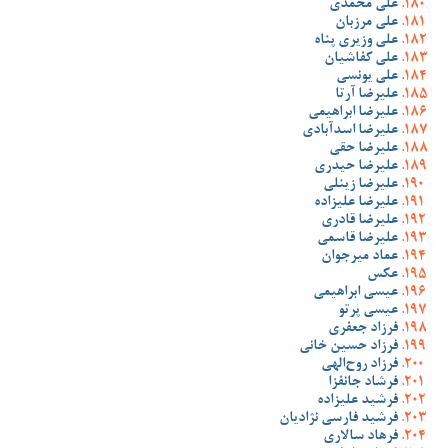
علی محمدی
علی مرزبان
علی وزیری پناه
علی کفاشیان
علی یونسی
علیرضا آرتا
علیرضا ابراهیمی
علیرضا اسدآبادی
علیرضا حقی
علیرضا حیدری
علیرضا زینلی
علیرضا علیزاده
علیرضا قادری
علیرضا قاسمی
عماد میرجوان
عکس
عیسی ابراهیمی
عیسی پرتو
فرزاد جعفری
فرزاد حسین خانی
فرزاد روح‌الهی
فرشاد جانفزا
فرشید علیزاده
فرشید فارسی نژادیان
فرهاد سالاری