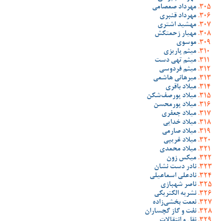
مهرداد صمصامی
مهرداد قنبری
مهشید اشتری
مهیار زحمتکش
موسوی
میثم پاریزی
میثم تهی دست
میثم فردوسی
میرهانی هاشمی
میلاد باقری
میلاد پورصف‌شکن
میلاد پورمحسن
میلاد جعفری
میلاد خدایی
میلاد صارمی
میلاد غریبی
میلاد محمدی
میکس زون
نادر دست نشان
نادعلی اسماعیلی
ناصر شهبازی
نشریه الکتریکی
نعمت بخشی‌زاده
نفت و گاز گچساران
نقل و انتقالات