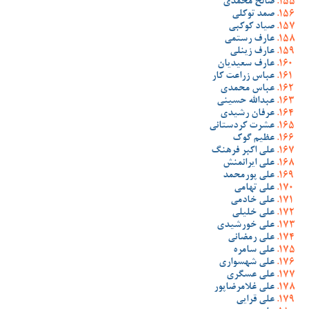
صالح محمدی
صمد توکلی
صیاد کوکبی
عارف رستمی
عارف زینلی
عارف سعیدیان
عباس زراعت کار
عباس محمدی
عبدالله حسینی
عرفان رشیدی
عشرت کردستانی
عظیم گوک
علی اکبر فرهنگ
علی ایرانمنش
علی پورمحمد
علی تهامی
علی خادمی
علی خلیلی
علی خورشیدی
علی رمضانی
علی سامره
علی شهسواری
علی عسگری
علی غلامرضاپور
علی قرایی