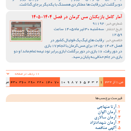
دو برگشت این رقابت ها عملکردی همسنگ با یکدیگر برجای گذاشت.
آمار کامل بازیکنان مس کرمان در فصل 1404-1405
91192
شماره‌ی خبر :
سه‌شنبه 30 تیر ماه 1405 ساعت
تاریخ انتشار :
12:59
رقابت های لیگ یک فوتبال کشور در
خلاصه‌ی خبر :
فصل 1404-1405 برای مس کرمان با انجام 17 بازی
در دور رفت، 16 بازی در دور برگشت (بازی برابر نود نیمه تمام ماند) و دو
بازی در جام حذفی به پایان رسید.
ص 1 از 432
1
2
3
4
5
6
7
8
9
10
70
140
220
290
360
430
ص‌بعد
فهرست برچسب‌ها
آرتا منهاجی
آرمان اکوان
آرمان سالاری
آرمان شهدادنژاد
آگهی مناقصه