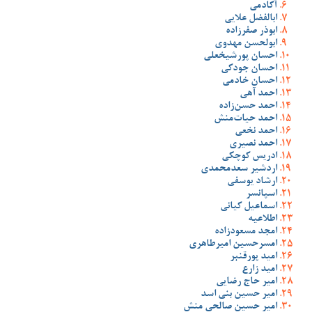
آکادمی
ابالفضل علایی
ابوذر صفرزاده
ابولحسن مهدوی
احسان پورشیخعلی
احسان جودکی
احسان خادمی
احمد آهی
احمد حسن‌زاده
احمد حیات‌منش
احمد نخعی
احمد نصیری
ادریس کوچکی
اردشیر سعدمحمدی
ارشاد یوسفی
اسپانسر
اسماعیل کیانی
اطلاعیه
امجد مسعودزاده
امسرحسین امیرطاهری
امید پورقنبر
امید زارع
امیر حاج رضایی
امیر حسین بنی اسد
امیر حسین صالحی منش