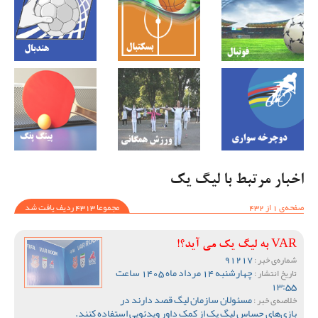
اخبار مرتبط با لیگ یک
صفحه‌ی 1 از 432
مجموعا 4313 ردیف یافت شد
VAR به لیگ یک می آید؟!
91217
شماره‌ی خبر :
چهارشنبه 14 مرداد ماه 1405 ساعت
تاریخ انتشار :
13:55
مسئولان سازمان لیگ قصد دارند در
خلاصه‌ی خبر :
بازی‌های حساس لیگ یک از کمک داور ویدئویی استفاده کنند.