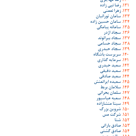
رضا مهاجری
رضا نبی زاده
زهرا نعمتی
سامان تورانیان
سامان حسین زاده
سامانه پیامکی
سجاد اژدر
سجاد بیرانوند
سجاد حسامی
سجاد حیدری
سرپرست باشگاه
سرمایه گذاری
سعید حیدری
سعید دقیقی
سعید صادقی
سعیده ایرانمنش
سلامان بربط
سلمان بحرانی
سمیه عباسپور
سینا منشازاده
شروین بزرگ
شرکت مس
شنا
صادق بارانی
صادق گشنی