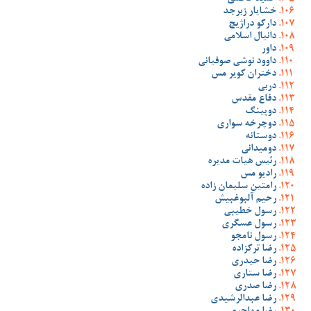
خشایار زبرجد
دارکو دراژیچ
دانیال اسلامی
داور
داوود نوشی صوفیانی
دختران کویر مس
دربی
دفاع مقدس
دوپینگ
دوچرخه سواری
دوستانه
دومیدانی
رئیس هیات مدیره
رادیو مس
رامتین سلیمان زاده
رحیم آلبوغبیش
رسول خطیبی
رسول عسگری
رسول نامجو
رضا ترکزاده
رضا حیدری
رضا ستاری
رضا صدری
رضا عبدالرشیدی