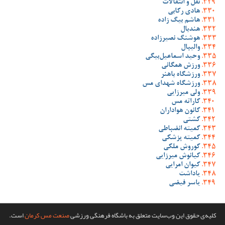
نقل و انتقالات
هادی رکابی
هاشم بیگ زاده
هندبال
هوشنگ نصیرزاده
والیبال
وحید اسماعیل‌بیگی
ورزش همگانی
ورزشگاه باهنر
ورزشگاه شهدای مس
ولی میرزایی
کاراته مس
کانون هواداران
کشتی
کمیته انضباطی
کمیته پزشکی
کوروش ملکی
کیانوش میرزایی
کیوان امرایی
یاداشت
یاسر فیضی
کلیه‌ی حقوق این وب‌سایت متعلق به باشگاه فرهنگی ورزشی
صنعت مس کرمان
است.