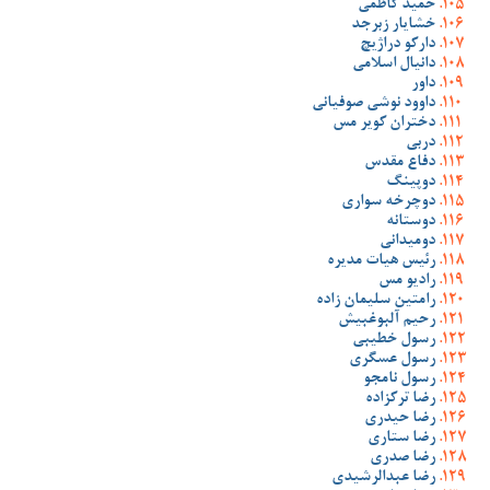
حمید کاظمی
خشایار زبرجد
دارکو دراژیچ
دانیال اسلامی
داور
داوود نوشی صوفیانی
دختران کویر مس
دربی
دفاع مقدس
دوپینگ
دوچرخه سواری
دوستانه
دومیدانی
رئیس هیات مدیره
رادیو مس
رامتین سلیمان زاده
رحیم آلبوغبیش
رسول خطیبی
رسول عسگری
رسول نامجو
رضا ترکزاده
رضا حیدری
رضا ستاری
رضا صدری
رضا عبدالرشیدی