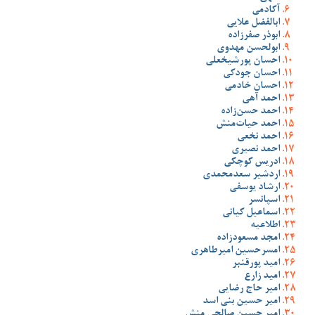
آکادمی
ابالفضل علایی
ابوذر صفرزاده
ابولحسن مهدوی
احسان پورشیخعلی
احسان جودکی
احسان خادمی
احمد آهی
احمد حسن‌زاده
احمد حیات‌منش
احمد نخعی
احمد نصیری
ادریس کوچکی
اردشیر سعدمحمدی
ارشاد یوسفی
اسپانسر
اسماعیل کیانی
اطلاعیه
امجد مسعودزاده
امسرحسین امیرطاهری
امید پورقنبر
امید زارع
امیر حاج رضایی
امیر حسین بنی اسد
امیر حسین صالحی منش