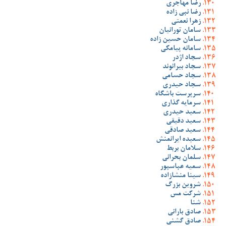
رضا مهاجری
رضا نبی زاده
زهرا نعمتی
سامان تورانیان
سامان حسین زاده
سامانه پیامکی
سجاد اژدر
سجاد بیرانوند
سجاد حسامی
سجاد حیدری
سرپرست باشگاه
سرمایه گذاری
سعید حیدری
سعید دقیقی
سعید صادقی
سعیده ایرانمنش
سلامان بربط
سلمان بحرانی
سمیه عباسپور
سینا منشازاده
شروین بزرگ
شرکت مس
شنا
صادق بارانی
صادق گشنی