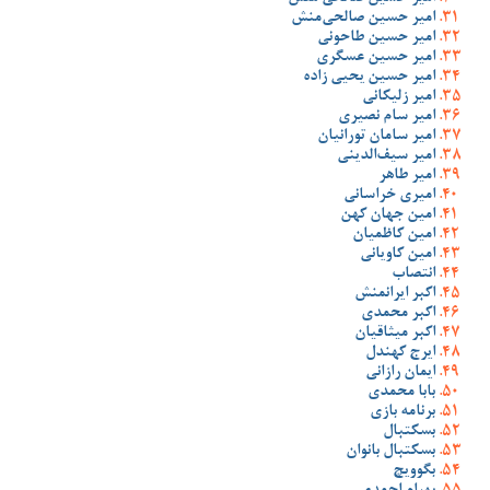
امیر حسین صالحی‌منش
امیر حسین طاحونی
امیر حسین عسگری
امیر حسین یحیی زاده
امیر زلیکانی
امیر سام نصیری
امیر سامان تورانیان
امیر سیف‌الدینی
امیر طاهر
امیری خراسانی
امین جهان کهن
امین کاظمیان
امین کاویانی
انتصاب
اکبر ایرانمنش
اکبر محمدی
اکبر میثاقیان
ایرج کهندل
ایمان رازانی
بابا محمدی
برنامه بازی
بسکتبال
بسکتبال بانوان
بگوویچ