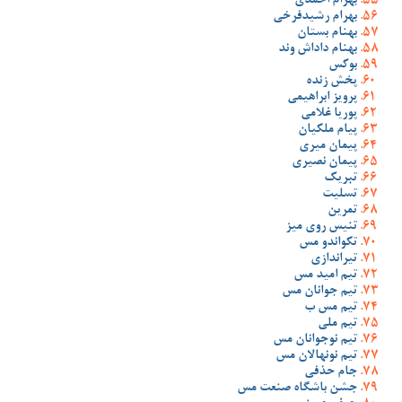
بهرام احمدی
بهرام رشیدفرخی
بهنام بستان
بهنام داداش وند
بوکس
پخش زنده
پرویز ابراهیمی
پوریا غلامی
پیام ملکیان
پیمان میری
پیمان نصیری
تبریک
تسلیت
تمرین
تنیس روی میز
تکواندو مس
تیراندازی
تیم امید مس
تیم جوانان مس
تیم مس ب
تیم ملی
تیم نوجوانان مس
تیم نونهالان مس
جام حذفی
جشن باشگاه صنعت مس