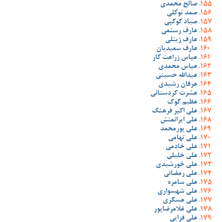
صالح محمدی
صمد توکلی
صیاد کوکبی
عارف رستمی
عارف زینلی
عارف سعیدیان
عباس زراعت کار
عباس محمدی
عبدالله حسینی
عرفان رشیدی
عشرت کردستانی
عظیم گوک
علی اکبر فرهنگ
علی ایرانمنش
علی پورمحمد
علی تهامی
علی خادمی
علی خلیلی
علی خورشیدی
علی رمضانی
علی سامره
علی شهسواری
علی عسگری
علی غلامرضاپور
علی قرایی