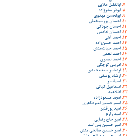
ابالفضل علایی
ابوذر صفرزاده
ابولحسن مهدوی
احسان پورشیخعلی
احسان جودکی
احسان خادمی
احمد آهی
احمد حسن‌زاده
احمد حیات‌منش
احمد نخعی
احمد نصیری
ادریس کوچکی
اردشیر سعدمحمدی
ارشاد یوسفی
اسپانسر
اسماعیل کیانی
اطلاعیه
امجد مسعودزاده
امسرحسین امیرطاهری
امید پورقنبر
امید زارع
امیر حاج رضایی
امیر حسین بنی اسد
امیر حسین صالحی منش