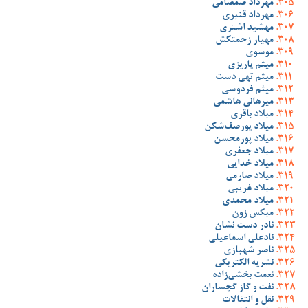
مهرداد صمصامی
مهرداد قنبری
مهشید اشتری
مهیار زحمتکش
موسوی
میثم پاریزی
میثم تهی دست
میثم فردوسی
میرهانی هاشمی
میلاد باقری
میلاد پورصف‌شکن
میلاد پورمحسن
میلاد جعفری
میلاد خدایی
میلاد صارمی
میلاد غریبی
میلاد محمدی
میکس زون
نادر دست نشان
نادعلی اسماعیلی
ناصر شهبازی
نشریه الکتریکی
نعمت بخشی‌زاده
نفت و گاز گچساران
نقل و انتقالات