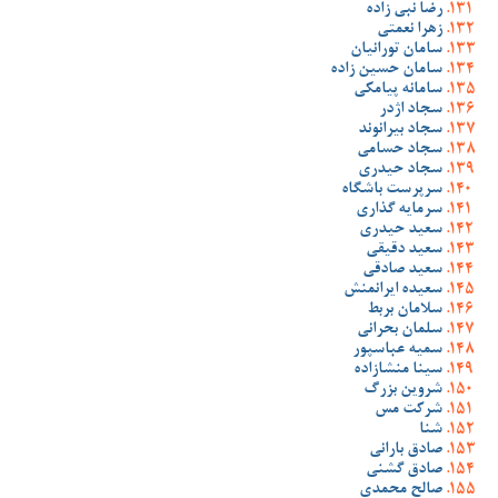
رضا نبی زاده
زهرا نعمتی
سامان تورانیان
سامان حسین زاده
سامانه پیامکی
سجاد اژدر
سجاد بیرانوند
سجاد حسامی
سجاد حیدری
سرپرست باشگاه
سرمایه گذاری
سعید حیدری
سعید دقیقی
سعید صادقی
سعیده ایرانمنش
سلامان بربط
سلمان بحرانی
سمیه عباسپور
سینا منشازاده
شروین بزرگ
شرکت مس
شنا
صادق بارانی
صادق گشنی
صالح محمدی