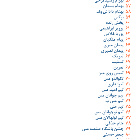
بهرام رشیدفرخی
بهنام بستان
بهنام داداش وند
بوکس
پخش زنده
پرویز ابراهیمی
پوریا غلامی
پیام ملکیان
پیمان میری
پیمان نصیری
تبریک
تسلیت
تمرین
تنیس روی میز
تکواندو مس
تیراندازی
تیم امید مس
تیم جوانان مس
تیم مس ب
تیم ملی
تیم نوجوانان مس
تیم نونهالان مس
جام حذفی
جشن باشگاه صنعت مس
جعفر حسنی