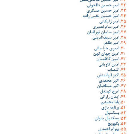
امیر حسین صالحی‌منش
امیر حسین طاحونی
امیر حسین عسگری
امیر حسین یحیی زاده
امیر زلیکانی
امیر سام نصیری
امیر سامان تورانیان
امیر سیف‌الدینی
امیر طاهر
امیری خراسانی
امین جهان کهن
امین کاظمیان
امین کاویانی
انتصاب
اکبر ایرانمنش
اکبر محمدی
اکبر میثاقیان
ایرج کهندل
ایمان رازانی
بابا محمدی
برنامه بازی
بسکتبال
بسکتبال بانوان
بگوویچ
بهرام احمدی