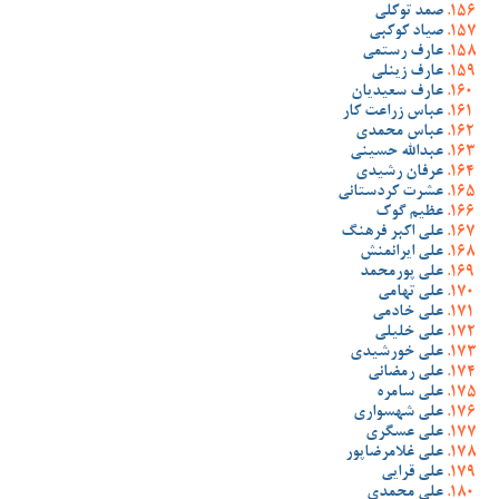
صمد توکلی
صیاد کوکبی
عارف رستمی
عارف زینلی
عارف سعیدیان
عباس زراعت کار
عباس محمدی
عبدالله حسینی
عرفان رشیدی
عشرت کردستانی
عظیم گوک
علی اکبر فرهنگ
علی ایرانمنش
علی پورمحمد
علی تهامی
علی خادمی
علی خلیلی
علی خورشیدی
علی رمضانی
علی سامره
علی شهسواری
علی عسگری
علی غلامرضاپور
علی قرایی
علی محمدی