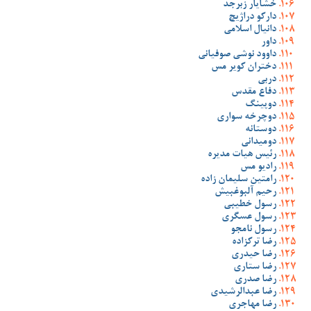
خشایار زبرجد
دارکو دراژیچ
دانیال اسلامی
داور
داوود نوشی صوفیانی
دختران کویر مس
دربی
دفاع مقدس
دوپینگ
دوچرخه سواری
دوستانه
دومیدانی
رئیس هیات مدیره
رادیو مس
رامتین سلیمان زاده
رحیم آلبوغبیش
رسول خطیبی
رسول عسگری
رسول نامجو
رضا ترکزاده
رضا حیدری
رضا ستاری
رضا صدری
رضا عبدالرشیدی
رضا مهاجری