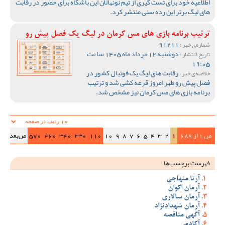
اطلاعیه خود برای تست گیری از تیم نونهالان این باشگاه برای حضور در رقابت
های لیگ برتر این رده سنی منتشر کرد.
ترتیب برنامه بازی های مس کرمان در لیگ یک فصل پیش رو
91211
شماره‌ی خبر :
دوشنبه 12 مرداد ماه 1405 ساعت
تاریخ انتشار :
19:05
رقابت های لیگ یک فوتبال کشور در
خلاصه‌ی خبر :
فصل پیش رو ظهر امروز قرعه کشی شد و ترتیب
برنامه بازی های مس کرمان نیز مشخص شد.
ص 1 از 689
1
2
3
4
5
6
7
8
9
10
110
230
340
460
570
ص‌بعد
>>|
فهرست برچسب‌ها
آرتا منهاجی
آرمان اکوان
آرمان سالاری
آرمان شهدادنژاد
آگهی مناقصه
آکادمی