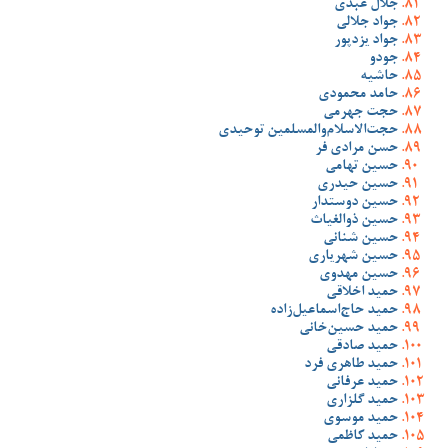
جلال عبدی
جواد جلالی
جواد یزدپور
جودو
حاشیه
حامد محمودی
حجت جهرمی
حجت‌الاسلام‌والمسلمین توحیدی
حسن مرادی فر
حسین تهامی
حسین حیدری
حسین دوستدار
حسین ذوالغیاث
حسین شنانی
حسین شهریاری
حسین مهدوی
حمید اخلاقی
حمید حاج‌اسماعیل‌زاده
حمید حسین‌خانی
حمید صادقی
حمید طاهری فرد
حمید عرفانی
حمید گلزاری
حمید موسوی
حمید کاظمی