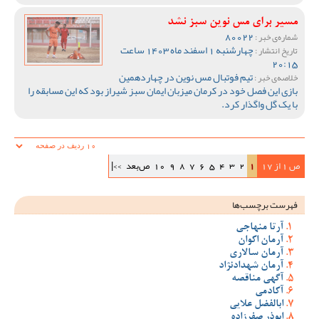
مسیر برای مس نوین سبز نشد
80022
شماره‌ی خبر :
چهارشنبه 1 اسفند ماه 1403 ساعت
تاریخ انتشار :
20:15
تیم فوتبال مس نوین در چهاردهمین
خلاصه‌ی خبر :
بازی این فصل خود در کرمان میزبان ایمان سبز شیراز بود که این مسابقه را
با یک گل واگذار کرد.
ص 1 از 17
1
2
3
4
5
6
7
8
9
10
ص‌بعد
>>|
فهرست برچسب‌ها
آرتا منهاجی
آرمان اکوان
آرمان سالاری
آرمان شهدادنژاد
آگهی مناقصه
آکادمی
ابالفضل علایی
ابوذر صفرزاده