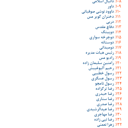
دانیال اسلامی
داور
داوود نوشی صوفیانی
دختران کویر مس
دربی
دفاع مقدس
دوپینگ
دوچرخه سواری
دوستانه
دومیدانی
رئیس هیات مدیره
رادیو مس
رامتین سلیمان زاده
رحیم آلبوغبیش
رسول خطیبی
رسول عسگری
رسول نامجو
رضا ترکزاده
رضا حیدری
رضا ستاری
رضا صدری
رضا عبدالرشیدی
رضا مهاجری
رضا نبی زاده
زهرا نعمتی