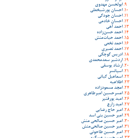
ابولحسن مهدوی
احسان پورشیخعلی
احسان جودکی
احسان خادمی
احمد آهی
احمد حسن‌زاده
احمد حیات‌منش
احمد نخعی
احمد نصیری
ادریس کوچکی
اردشیر سعدمحمدی
ارشاد یوسفی
اسپانسر
اسماعیل کیانی
اطلاعیه
امجد مسعودزاده
امسرحسین امیرطاهری
امید پورقنبر
امید زارع
امیر حاج رضایی
امیر حسین بنی اسد
امیر حسین صالحی منش
امیر حسین صالحی‌منش
امیر حسین طاحونی