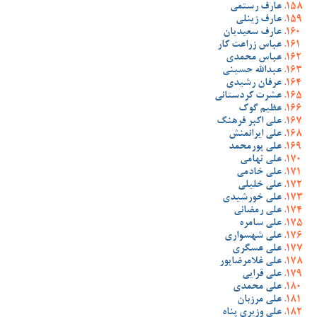
عارف رستمی
عارف زینلی
عارف سعیدیان
عباس زراعت کار
عباس محمدی
عبدالله حسینی
عرفان رشیدی
عشرت کردستانی
عظیم گوک
علی اکبر فرهنگ
علی ایرانمنش
علی پورمحمد
علی تهامی
علی خادمی
علی خلیلی
علی خورشیدی
علی رمضانی
علی سامره
علی شهسواری
علی عسگری
علی غلامرضاپور
علی قرایی
علی محمدی
علی مرزبان
علی وزیری پناه