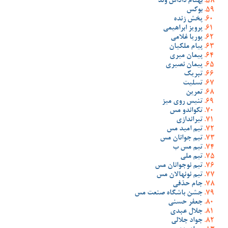
بهنام داداش وند
بوکس
پخش زنده
پرویز ابراهیمی
پوریا غلامی
پیام ملکیان
پیمان میری
پیمان نصیری
تبریک
تسلیت
تمرین
تنیس روی میز
تکواندو مس
تیراندازی
تیم امید مس
تیم جوانان مس
تیم مس ب
تیم ملی
تیم نوجوانان مس
تیم نونهالان مس
جام حذفی
جشن باشگاه صنعت مس
جعفر حسنی
جلال عبدی
جواد جلالی