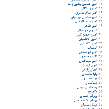
امیر حسین عسگری
امیر حسین یحیی زاده
امیر زلیکانی
امیر سام نصیری
امیر سامان تورانیان
امیر سیف‌الدینی
امیر طاهر
امیری خراسانی
امین جهان کهن
امین کاظمیان
امین کاویانی
انتصاب
اکبر ایرانمنش
اکبر محمدی
اکبر میثاقیان
ایرج کهندل
ایمان رازانی
بابا محمدی
برنامه بازی
بسکتبال
بسکتبال بانوان
بگوویچ
بهرام احمدی
بهرام رشیدفرخی
بهنام بستان