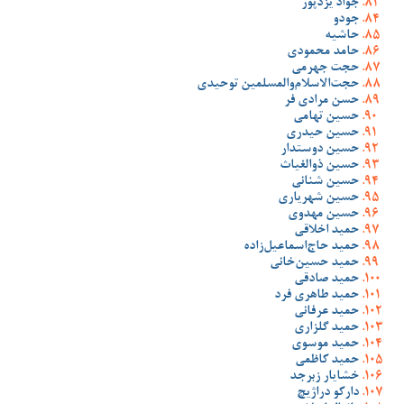
جواد یزدپور
جودو
حاشیه
حامد محمودی
حجت جهرمی
حجت‌الاسلام‌والمسلمین توحیدی
حسن مرادی فر
حسین تهامی
حسین حیدری
حسین دوستدار
حسین ذوالغیاث
حسین شنانی
حسین شهریاری
حسین مهدوی
حمید اخلاقی
حمید حاج‌اسماعیل‌زاده
حمید حسین‌خانی
حمید صادقی
حمید طاهری فرد
حمید عرفانی
حمید گلزاری
حمید موسوی
حمید کاظمی
خشایار زبرجد
دارکو دراژیچ