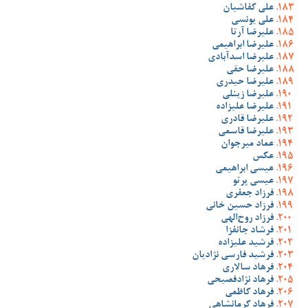
علی کفاشیان
علی یونسی
علیرضا آرتا
علیرضا ابراهیمی
علیرضا اسدآبادی
علیرضا حقی
علیرضا حیدری
علیرضا زینلی
علیرضا علیزاده
علیرضا قادری
علیرضا قاسمی
عماد میرجوان
عکس
عیسی ابراهیمی
عیسی پرتو
فرزاد جعفری
فرزاد حسین خانی
فرزاد روح‌الهی
فرشاد جانفزا
فرشید علیزاده
فرشید فارسی نژادیان
فرهاد سالاری
فرهاد نژادفصیحی
فرهاد کاظمی
فرهاد کرمانشاهی