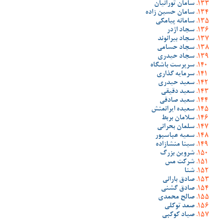
سامان تورانیان
سامان حسین زاده
سامانه پیامکی
سجاد اژدر
سجاد بیرانوند
سجاد حسامی
سجاد حیدری
سرپرست باشگاه
سرمایه گذاری
سعید حیدری
سعید دقیقی
سعید صادقی
سعیده ایرانمنش
سلامان بربط
سلمان بحرانی
سمیه عباسپور
سینا منشازاده
شروین بزرگ
شرکت مس
شنا
صادق بارانی
صادق گشنی
صالح محمدی
صمد توکلی
صیاد کوکبی