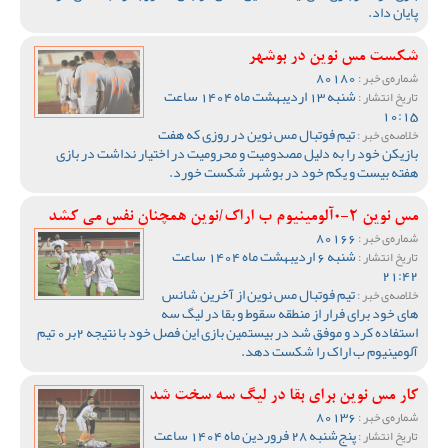
پایان داد.
شکست مس نوین در بوشهر
80180
شماره‌ی خبر :
شنبه 13 اردیبهشت ماه 1404 ساعت
تاریخ انتشار :
10:15
تیم فوتبال مس نوین در روزی که هفت
خلاصه‌ی خبر :
بازیکن خود را به دلیل مصدومیت و محرومیت در اختیار نداشت در بازی
هفته بیست و یکم خود در بوشهر شکست خورد.
مس نوین 2-0آلومینیوم ب اراک/نوین همچنان نفس می کشد
80166
شماره‌ی خبر :
شنبه 6 اردیبهشت ماه 1404 ساعت
تاریخ انتشار :
21:42
تیم فوتبال مس نوین از آخرین شانس
خلاصه‌ی خبر :
های خود برای فرار از منطقه سقوط و بقا در لیگ سه
استفاده کرد و موفق شد در بیستمین بازی این فصل خود با نتیجه 2بر0 تیم
آلومینیوم ب اراک را شکست دهد.
کار مس نوین برای بقا در لیگ سه سخت شد
80136
شماره‌ی خبر :
پنج‌شنبه 28 فروردین ماه 1404 ساعت
تاریخ انتشار :