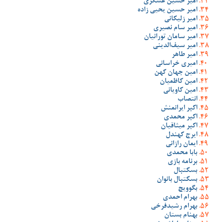
امیر حسین عسگری
امیر حسین یحیی زاده
امیر زلیکانی
امیر سام نصیری
امیر سامان تورانیان
امیر سیف‌الدینی
امیر طاهر
امیری خراسانی
امین جهان کهن
امین کاظمیان
امین کاویانی
انتصاب
اکبر ایرانمنش
اکبر محمدی
اکبر میثاقیان
ایرج کهندل
ایمان رازانی
بابا محمدی
برنامه بازی
بسکتبال
بسکتبال بانوان
بگوویچ
بهرام احمدی
بهرام رشیدفرخی
بهنام بستان