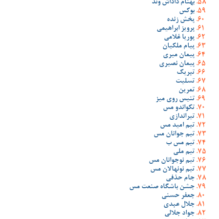
بهنام داداش وند
بوکس
پخش زنده
پرویز ابراهیمی
پوریا غلامی
پیام ملکیان
پیمان میری
پیمان نصیری
تبریک
تسلیت
تمرین
تنیس روی میز
تکواندو مس
تیراندازی
تیم امید مس
تیم جوانان مس
تیم مس ب
تیم ملی
تیم نوجوانان مس
تیم نونهالان مس
جام حذفی
جشن باشگاه صنعت مس
جعفر حسنی
جلال عبدی
جواد جلالی