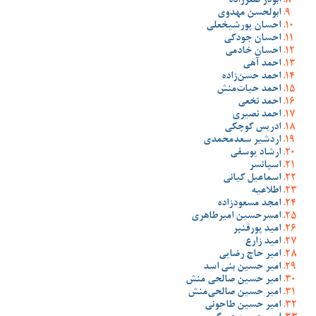
ابوذر صفرزاده
ابولحسن مهدوی
احسان پورشیخعلی
احسان جودکی
احسان خادمی
احمد آهی
احمد حسن‌زاده
احمد حیات‌منش
احمد نخعی
احمد نصیری
ادریس کوچکی
اردشیر سعدمحمدی
ارشاد یوسفی
اسپانسر
اسماعیل کیانی
اطلاعیه
امجد مسعودزاده
امسرحسین امیرطاهری
امید پورقنبر
امید زارع
امیر حاج رضایی
امیر حسین بنی اسد
امیر حسین صالحی منش
امیر حسین صالحی‌منش
امیر حسین طاحونی