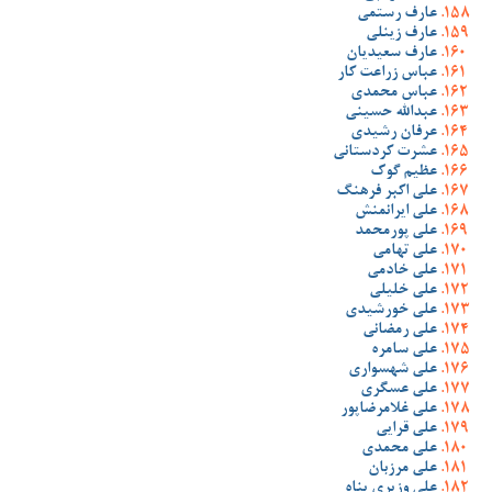
عارف رستمی
عارف زینلی
عارف سعیدیان
عباس زراعت کار
عباس محمدی
عبدالله حسینی
عرفان رشیدی
عشرت کردستانی
عظیم گوک
علی اکبر فرهنگ
علی ایرانمنش
علی پورمحمد
علی تهامی
علی خادمی
علی خلیلی
علی خورشیدی
علی رمضانی
علی سامره
علی شهسواری
علی عسگری
علی غلامرضاپور
علی قرایی
علی محمدی
علی مرزبان
علی وزیری پناه