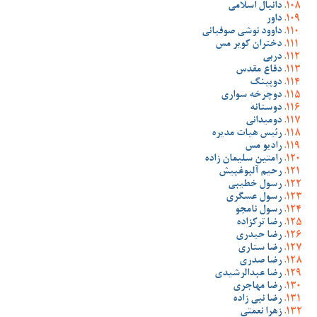
دانیال اسلامی
داور
داوود نوشی صوفیانی
دختران کویر مس
دربی
دفاع مقدس
دوپینگ
دوچرخه سواری
دوستانه
دومیدانی
رئیس هیات مدیره
رادیو مس
رامتین سلیمان زاده
رحیم آلبوغبیش
رسول خطیبی
رسول عسگری
رسول نامجو
رضا ترکزاده
رضا حیدری
رضا ستاری
رضا صدری
رضا عبدالرشیدی
رضا مهاجری
رضا نبی زاده
زهرا نعمتی