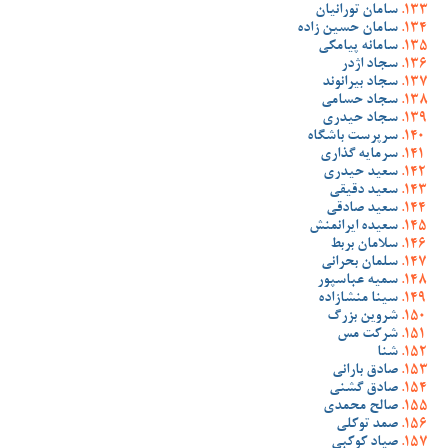
سامان تورانیان
سامان حسین زاده
سامانه پیامکی
سجاد اژدر
سجاد بیرانوند
سجاد حسامی
سجاد حیدری
سرپرست باشگاه
سرمایه گذاری
سعید حیدری
سعید دقیقی
سعید صادقی
سعیده ایرانمنش
سلامان بربط
سلمان بحرانی
سمیه عباسپور
سینا منشازاده
شروین بزرگ
شرکت مس
شنا
صادق بارانی
صادق گشنی
صالح محمدی
صمد توکلی
صیاد کوکبی