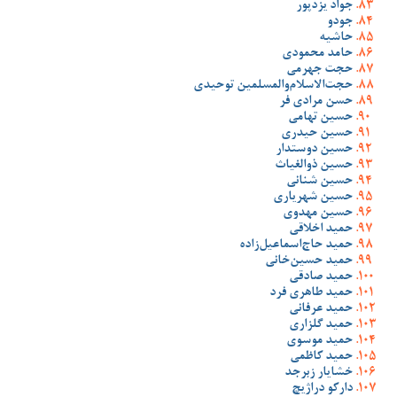
جواد یزدپور
جودو
حاشیه
حامد محمودی
حجت جهرمی
حجت‌الاسلام‌والمسلمین توحیدی
حسن مرادی فر
حسین تهامی
حسین حیدری
حسین دوستدار
حسین ذوالغیاث
حسین شنانی
حسین شهریاری
حسین مهدوی
حمید اخلاقی
حمید حاج‌اسماعیل‌زاده
حمید حسین‌خانی
حمید صادقی
حمید طاهری فرد
حمید عرفانی
حمید گلزاری
حمید موسوی
حمید کاظمی
خشایار زبرجد
دارکو دراژیچ