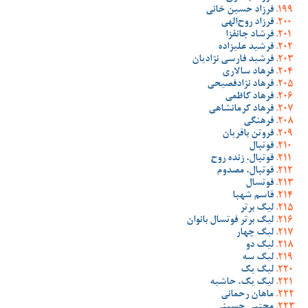
فرزاد حسین خانی
فرزاد روح‌الهی
فرشاد جانفزا
فرشید علیزاده
فرشید فارسی نژادیان
فرهاد سالاری
فرهاد نژادفصیحی
فرهاد کاظمی
فرهاد کرمانشاهی
فرهنگی
فروتن باقریان
فوتبال
فوتبال، زنده روح
فوتبال، مصدوم
فوتسال
قاسم شهبا
لیگ برتر
لیگ برتر فوتسال بانوان
لیگ چهار
لیگ دو
لیگ سه
لیگ یک
لیگ یک، حاشیه
ماهان رحمانی
مجتبی حسینی