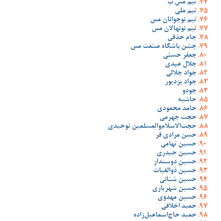
تیم مس ب
تیم ملی
تیم نوجوانان مس
تیم نونهالان مس
جام حذفی
جشن باشگاه صنعت مس
جعفر حسنی
جلال عبدی
جواد جلالی
جواد یزدپور
جودو
حاشیه
حامد محمودی
حجت جهرمی
حجت‌الاسلام‌والمسلمین توحیدی
حسن مرادی فر
حسین تهامی
حسین حیدری
حسین دوستدار
حسین ذوالغیاث
حسین شنانی
حسین شهریاری
حسین مهدوی
حمید اخلاقی
حمید حاج‌اسماعیل‌زاده