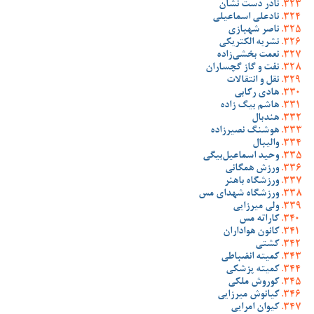
نادر دست نشان
نادعلی اسماعیلی
ناصر شهبازی
نشریه الکتریکی
نعمت بخشی‌زاده
نفت و گاز گچساران
نقل و انتقالات
هادی رکابی
هاشم بیگ زاده
هندبال
هوشنگ نصیرزاده
والیبال
وحید اسماعیل‌بیگی
ورزش همگانی
ورزشگاه باهنر
ورزشگاه شهدای مس
ولی میرزایی
کاراته مس
کانون هواداران
کشتی
کمیته انضباطی
کمیته پزشکی
کوروش ملکی
کیانوش میرزایی
کیوان امرایی