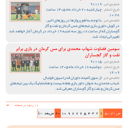
91119
شماره‌ی خبر :
چهارشنبه 20 خرداد ماه 1405 ساعت
تاریخ انتشار :
10:28
با توجه به لغو پروازها در روزهای اخیر،
خلاصه‌ی خبر :
در کوبل داوری بازی تیم های مس کرمان و نفت و گاز
گچساران که از ساعت 18 روز سه شنبه 19 خرداد در کرمان آغاز خواهد شد
تغییراتی ایجاد شد.
سومین قضاوت شهاب محمدی برای مس کرمان در بازی برابر
نفت و گاز گچساران
91115
شماره‌ی خبر :
دوشنبه 18 خرداد ماه 1405 ساعت
تاریخ انتشار :
12:09
از سوی کمیته داوران فدراسیون فوتبال
خلاصه‌ی خبر :
شهاب محمدی به عنوان داور بازی هفته بیست و هشتم لیگ یک بین تیم های
مس کرمان و نفت و گاز گچساران معرفی شد.
ص 1 از 50
1
2
3
4
5
6
7
8
9
10
20
ص‌بعد
>>|