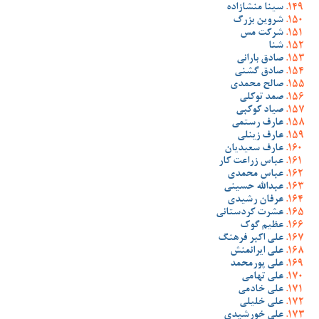
سینا منشازاده
شروین بزرگ
شرکت مس
شنا
صادق بارانی
صادق گشنی
صالح محمدی
صمد توکلی
صیاد کوکبی
عارف رستمی
عارف زینلی
عارف سعیدیان
عباس زراعت کار
عباس محمدی
عبدالله حسینی
عرفان رشیدی
عشرت کردستانی
عظیم گوک
علی اکبر فرهنگ
علی ایرانمنش
علی پورمحمد
علی تهامی
علی خادمی
علی خلیلی
علی خورشیدی