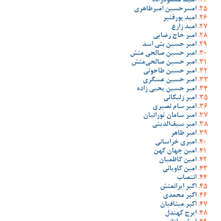
امجد مسعودزاده
امسرحسین امیرطاهری
امید پورقنبر
امید زارع
امیر حاج رضایی
امیر حسین بنی اسد
امیر حسین صالحی منش
امیر حسین صالحی‌منش
امیر حسین طاحونی
امیر حسین عسگری
امیر حسین یحیی زاده
امیر زلیکانی
امیر سام نصیری
امیر سامان تورانیان
امیر سیف‌الدینی
امیر طاهر
امیری خراسانی
امین جهان کهن
امین کاظمیان
امین کاویانی
انتصاب
اکبر ایرانمنش
اکبر محمدی
اکبر میثاقیان
ایرج کهندل