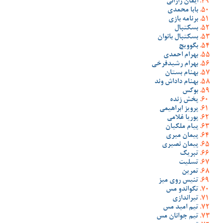
ایمان رازانی
بابا محمدی
برنامه بازی
بسکتبال
بسکتبال بانوان
بگوویچ
بهرام احمدی
بهرام رشیدفرخی
بهنام بستان
بهنام داداش وند
بوکس
پخش زنده
پرویز ابراهیمی
پوریا غلامی
پیام ملکیان
پیمان میری
پیمان نصیری
تبریک
تسلیت
تمرین
تنیس روی میز
تکواندو مس
تیراندازی
تیم امید مس
تیم جوانان مس