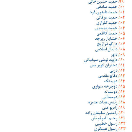
حمید حسین‌خانی
حمید صادقی
حمید طاهری فرد
حمید عرفانی
حمید گلزاری
حمید موسوی
حمید کاظمی
خشایار زبرجد
دارکو دراژیچ
دانیال اسلامی
داور
داوود نوشی صوفیانی
دختران کویر مس
دربی
دفاع مقدس
دوپینگ
دوچرخه سواری
دوستانه
دومیدانی
رئیس هیات مدیره
رادیو مس
رامتین سلیمان زاده
رحیم آلبوغبیش
رسول خطیبی
رسول عسگری