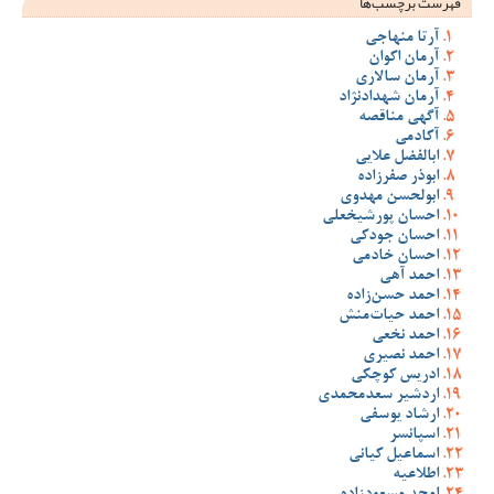
فهرست برچسب‌ها
آرتا منهاجی
آرمان اکوان
آرمان سالاری
آرمان شهدادنژاد
آگهی مناقصه
آکادمی
ابالفضل علایی
ابوذر صفرزاده
ابولحسن مهدوی
احسان پورشیخعلی
احسان جودکی
احسان خادمی
احمد آهی
احمد حسن‌زاده
احمد حیات‌منش
احمد نخعی
احمد نصیری
ادریس کوچکی
اردشیر سعدمحمدی
ارشاد یوسفی
اسپانسر
اسماعیل کیانی
اطلاعیه