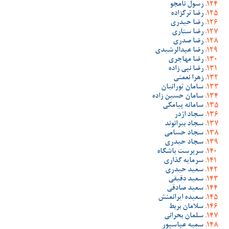
رسول نامجو
رضا ترکزاده
رضا حیدری
رضا ستاری
رضا صدری
رضا عبدالرشیدی
رضا مهاجری
رضا نبی زاده
زهرا نعمتی
سامان تورانیان
سامان حسین زاده
سامانه پیامکی
سجاد اژدر
سجاد بیرانوند
سجاد حسامی
سجاد حیدری
سرپرست باشگاه
سرمایه گذاری
سعید حیدری
سعید دقیقی
سعید صادقی
سعیده ایرانمنش
سلامان بربط
سلمان بحرانی
سمیه عباسپور