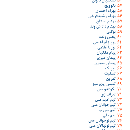
بسکتبال بانوان
بگوویچ
بهرام احمدی
بهرام رشیدفرخی
بهنام بستان
بهنام داداش وند
بوکس
پخش زنده
پرویز ابراهیمی
پوریا غلامی
پیام ملکیان
پیمان میری
پیمان نصیری
تبریک
تسلیت
تمرین
تنیس روی میز
تکواندو مس
تیراندازی
تیم امید مس
تیم جوانان مس
تیم مس ب
تیم ملی
تیم نوجوانان مس
تیم نونهالان مس