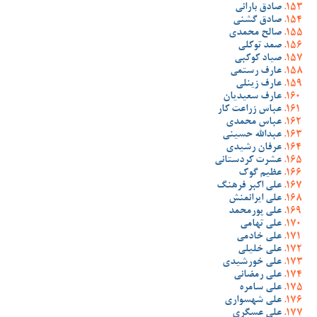
صادق بارانی
صادق گشنی
صالح محمدی
صمد توکلی
صیاد کوکبی
عارف رستمی
عارف زینلی
عارف سعیدیان
عباس زراعت کار
عباس محمدی
عبدالله حسینی
عرفان رشیدی
عشرت کردستانی
عظیم گوک
علی اکبر فرهنگ
علی ایرانمنش
علی پورمحمد
علی تهامی
علی خادمی
علی خلیلی
علی خورشیدی
علی رمضانی
علی سامره
علی شهسواری
علی عسگری