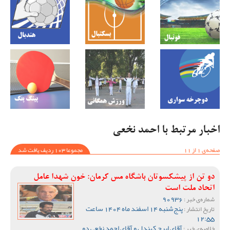
اخبار مرتبط با احمد نخعی
صفحه‌ی 1 از 11
مجموعا 103 ردیف یافت شد
دو تن از پیشکسوتان باشگاه مس کرمان: خون شهدا عامل
اتحاد ملت است
90936
شماره‌ی خبر :
پنج‌شنبه 14 اسفند ماه 1404 ساعت
تاریخ انتشار :
12:55
آقای ایرج کهندل و آقای احمد نخعی دو
خلاصه‌ی خبر :