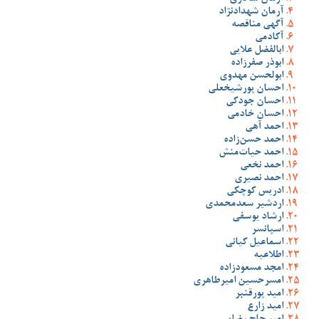
آرمان شهدادنژاد
آگهی مناقصه
آکادمی
ابالفضل علایی
ابوذر صفرزاده
ابولحسن مهدوی
احسان پورشیخعلی
احسان جودکی
احسان خادمی
احمد آهی
احمد حسن‌زاده
احمد حیات‌منش
احمد نخعی
احمد نصیری
ادریس کوچکی
اردشیر سعدمحمدی
ارشاد یوسفی
اسپانسر
اسماعیل کیانی
اطلاعیه
امجد مسعودزاده
امسرحسین امیرطاهری
امید پورقنبر
امید زارع