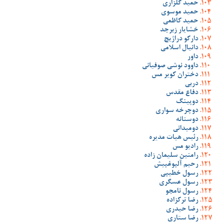
حمید گلزاری
حمید موسوی
حمید کاظمی
خشایار زبرجد
دارکو دراژیچ
دانیال اسلامی
داور
داوود نوشی صوفیانی
دختران کویر مس
دربی
دفاع مقدس
دوپینگ
دوچرخه سواری
دوستانه
دومیدانی
رئیس هیات مدیره
رادیو مس
رامتین سلیمان زاده
رحیم آلبوغبیش
رسول خطیبی
رسول عسگری
رسول نامجو
رضا ترکزاده
رضا حیدری
رضا ستاری