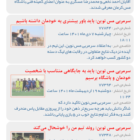
آقایان احمد نخعی و محمدرضا عسگری به عنوان اعضای کمیته فنی باشگاه
مس کرمان معرفی شدند.
سرمربی مس نوین: باید باور بیشتری به خودمان داشته باشیم
77844
شماره‌ی خبر :
چهارشنبه 7 دی ماه 1401 ساعت
تاریخ انتشار :
18:11
به اعتقاد سرمربی مس نوین، این تیم در
خلاصه‌ی خبر :
آینده نزدیک نتایج متفاوتی در رقابت های لیگ دسته
دو کشور کسب خواهد کرد.
سرمربی مس نوین: باید به جایگاهی متناسب با شخصیت
خودمان و باشگاه برسیم
77394
شماره‌ی خبر :
دوشنبه 19 اردیبهشت ماه 1401 ساعت
تاریخ انتشار :
11:24
سرمربی مس نوین تاکید دارد که
خلاصه‌ی خبر :
شاگردانش باید هرچه سریع‌تر ذهن خود را از پیروزی مقابل پاس منحرف
کنند و به فکر تداوم نتایج خوب در 5 بازی پایانی باشند.
سرمربی مس نوین: روند تیم من را خوشحال می‌کند
77348
شماره‌ی خبر :