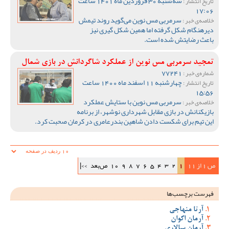
سه‌شنبه 30 فروردین ماه 1401 ساعت
تاریخ انتشار :
17:06
سرمربی مس نوین می‌گوید روند تیمش
خلاصه‌ی خبر :
دیرهنگام شکل گرفته اما همین شکل گیری نیز
باعث رضایتش شده است.
تمجید سرمربی مس نوین از عملکرد شاگردانش در بازی شمال
77241
شماره‌ی خبر :
چهارشنبه 11 اسفند ماه 1400 ساعت
تاریخ انتشار :
15:56
سرمربی مس نوین با ستایش عملکرد
خلاصه‌ی خبر :
بازیکنانش در بازی مقابل شهرداری نوشهر، از برنامه
این تیم برای شکست دادن شاهین بندرعامری در کرمان صحبت کرد.
ص 1 از 11
1
2
3
4
5
6
7
8
9
10
ص‌بعد
>>|
فهرست برچسب‌ها
آرتا منهاجی
آرمان اکوان
آرمان سالاری