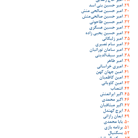
امیر حاج رضایی
امیر حسین بنی اسد
امیر حسین صالحی منش
امیر حسین صالحی‌منش
امیر حسین طاحونی
امیر حسین عسگری
امیر حسین یحیی زاده
امیر زلیکانی
امیر سام نصیری
امیر سامان تورانیان
امیر سیف‌الدینی
امیر طاهر
امیری خراسانی
امین جهان کهن
امین کاظمیان
امین کاویانی
انتصاب
اکبر ایرانمنش
اکبر محمدی
اکبر میثاقیان
ایرج کهندل
ایمان رازانی
بابا محمدی
برنامه بازی
بسکتبال