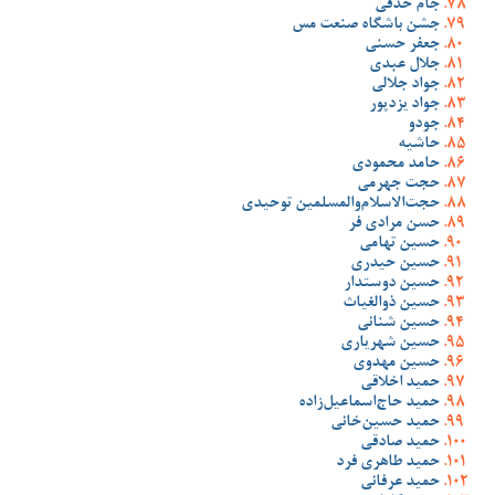
جام حذفی
جشن باشگاه صنعت مس
جعفر حسنی
جلال عبدی
جواد جلالی
جواد یزدپور
جودو
حاشیه
حامد محمودی
حجت جهرمی
حجت‌الاسلام‌والمسلمین توحیدی
حسن مرادی فر
حسین تهامی
حسین حیدری
حسین دوستدار
حسین ذوالغیاث
حسین شنانی
حسین شهریاری
حسین مهدوی
حمید اخلاقی
حمید حاج‌اسماعیل‌زاده
حمید حسین‌خانی
حمید صادقی
حمید طاهری فرد
حمید عرفانی