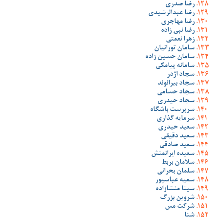
رضا صدری
رضا عبدالرشیدی
رضا مهاجری
رضا نبی زاده
زهرا نعمتی
سامان تورانیان
سامان حسین زاده
سامانه پیامکی
سجاد اژدر
سجاد بیرانوند
سجاد حسامی
سجاد حیدری
سرپرست باشگاه
سرمایه گذاری
سعید حیدری
سعید دقیقی
سعید صادقی
سعیده ایرانمنش
سلامان بربط
سلمان بحرانی
سمیه عباسپور
سینا منشازاده
شروین بزرگ
شرکت مس
شنا