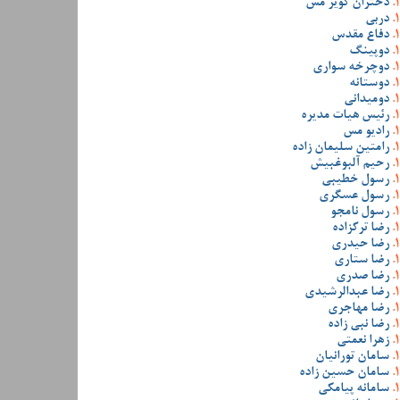
دختران کویر مس
دربی
دفاع مقدس
دوپینگ
دوچرخه سواری
دوستانه
دومیدانی
رئیس هیات مدیره
رادیو مس
رامتین سلیمان زاده
رحیم آلبوغبیش
رسول خطیبی
رسول عسگری
رسول نامجو
رضا ترکزاده
رضا حیدری
رضا ستاری
رضا صدری
رضا عبدالرشیدی
رضا مهاجری
رضا نبی زاده
زهرا نعمتی
سامان تورانیان
سامان حسین زاده
سامانه پیامکی