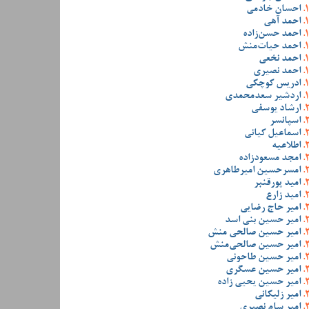
احسان خادمی
احمد آهی
احمد حسن‌زاده
احمد حیات‌منش
احمد نخعی
احمد نصیری
ادریس کوچکی
اردشیر سعدمحمدی
ارشاد یوسفی
اسپانسر
اسماعیل کیانی
اطلاعیه
امجد مسعودزاده
امسرحسین امیرطاهری
امید پورقنبر
امید زارع
امیر حاج رضایی
امیر حسین بنی اسد
امیر حسین صالحی منش
امیر حسین صالحی‌منش
امیر حسین طاحونی
امیر حسین عسگری
امیر حسین یحیی زاده
امیر زلیکانی
امیر سام نصیری