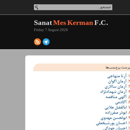
Sanat
Mes Kerman
F.C.
Friday 7 August 2026
رست برچسب‌ها
آرتا منهاجی
آرمان اکوان
آرمان سالاری
آرمان شهدادنژاد
آگهی مناقصه
آکادمی
ابالفضل علایی
ابوذر صفرزاده
ابولحسن مهدوی
احسان پورشیخعلی
احسان جودکی