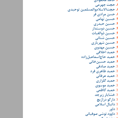
حامد محمودی
حجت جهرمی
حجت‌الاسلام‌والمسلمین توحیدی
حسن مرادی فر
حسین تهامی
حسین حیدری
حسین دوستدار
حسین ذوالغیاث
حسین شنانی
حسین شهریاری
حسین مهدوی
حمید اخلاقی
حمید حاج‌اسماعیل‌زاده
حمید حسین‌خانی
حمید صادقی
حمید طاهری فرد
حمید عرفانی
حمید گلزاری
حمید موسوی
حمید کاظمی
خشایار زبرجد
دارکو دراژیچ
دانیال اسلامی
داور
داوود نوشی صوفیانی