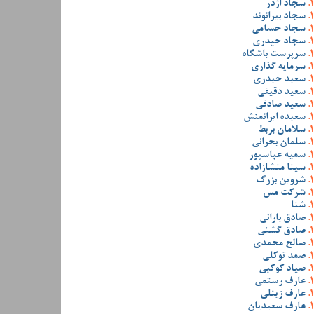
سجاد اژدر
سجاد بیرانوند
سجاد حسامی
سجاد حیدری
سرپرست باشگاه
سرمایه گذاری
سعید حیدری
سعید دقیقی
سعید صادقی
سعیده ایرانمنش
سلامان بربط
سلمان بحرانی
سمیه عباسپور
سینا منشازاده
شروین بزرگ
شرکت مس
شنا
صادق بارانی
صادق گشنی
صالح محمدی
صمد توکلی
صیاد کوکبی
عارف رستمی
عارف زینلی
عارف سعیدیان