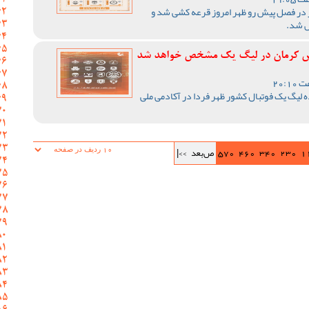
 در فصل پیش رو ظهر امروز قرعه کشی شد و
ص شد.
د مس کرمان در لیگ یک مشخص خواهد شد
لیگ یک فوتبال کشور ظهر فردا در آکادمی ملی
1
230
340
460
570
ص‌بعد
>>|