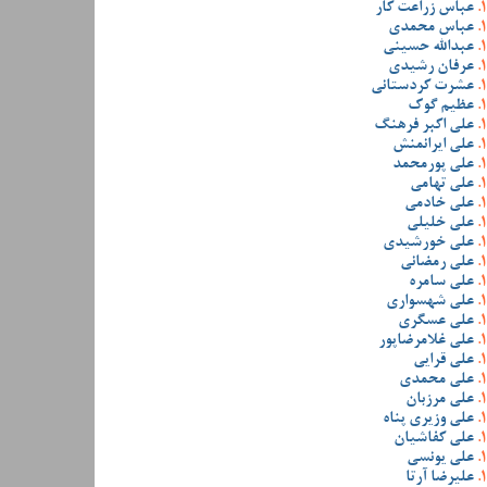
عباس زراعت کار
عباس محمدی
عبدالله حسینی
عرفان رشیدی
عشرت کردستانی
عظیم گوک
علی اکبر فرهنگ
علی ایرانمنش
علی پورمحمد
علی تهامی
علی خادمی
علی خلیلی
علی خورشیدی
علی رمضانی
علی سامره
علی شهسواری
علی عسگری
علی غلامرضاپور
علی قرایی
علی محمدی
علی مرزبان
علی وزیری پناه
علی کفاشیان
علی یونسی
علیرضا آرتا