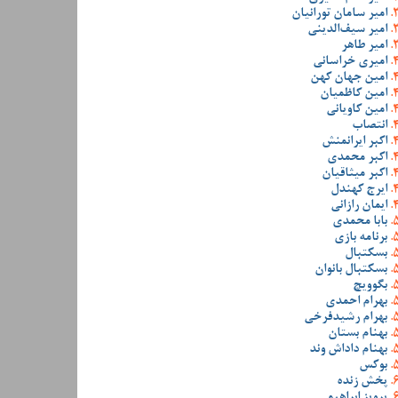
امیر سامان تورانیان
امیر سیف‌الدینی
امیر طاهر
امیری خراسانی
امین جهان کهن
امین کاظمیان
امین کاویانی
انتصاب
اکبر ایرانمنش
اکبر محمدی
اکبر میثاقیان
ایرج کهندل
ایمان رازانی
بابا محمدی
برنامه بازی
بسکتبال
بسکتبال بانوان
بگوویچ
بهرام احمدی
بهرام رشیدفرخی
بهنام بستان
بهنام داداش وند
بوکس
پخش زنده
پرویز ابراهیمی