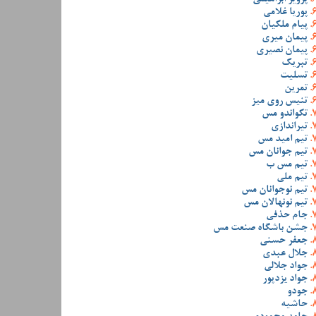
پوریا غلامی
پیام ملکیان
پیمان میری
پیمان نصیری
تبریک
تسلیت
تمرین
تنیس روی میز
تکواندو مس
تیراندازی
تیم امید مس
تیم جوانان مس
تیم مس ب
تیم ملی
تیم نوجوانان مس
تیم نونهالان مس
جام حذفی
جشن باشگاه صنعت مس
جعفر حسنی
جلال عبدی
جواد جلالی
جواد یزدپور
جودو
حاشیه