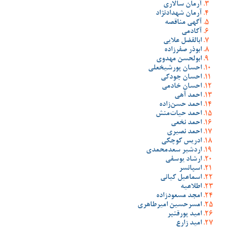
آرمان سالاری
آرمان شهدادنژاد
آگهی مناقصه
آکادمی
ابالفضل علایی
ابوذر صفرزاده
ابولحسن مهدوی
احسان پورشیخعلی
احسان جودکی
احسان خادمی
احمد آهی
احمد حسن‌زاده
احمد حیات‌منش
احمد نخعی
احمد نصیری
ادریس کوچکی
اردشیر سعدمحمدی
ارشاد یوسفی
اسپانسر
اسماعیل کیانی
اطلاعیه
امجد مسعودزاده
امسرحسین امیرطاهری
امید پورقنبر
امید زارع