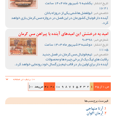
یکشنبه 9 شهریور ماه 1404 ساعت
تاریخ انتشار :
16:21
ابولفضل هاشمی یکی از دروزاه بانان
خلاصه‌ی خبر :
آینده دار فوتبال کشورمان در این فصل در دروازه مس کرمان بازی خواهد
کرد.
امید به درخشش این امیدهای آینده با پیراهن مس کرمان
90398
شماره‌ی خبر :
دوشنبه 3 شهریور ماه 1404 ساعت
تاریخ انتشار :
11:05
تیم فوتبال مس کرمان در فصل جدید
خلاصه‌ی خبر :
رقابت های لیگ یک از برخی چهره ها و محصولات
آینده دار برای اولین بار در قالب تیم بزرگسال خود رونمایی خواهد کرد.
ص 1 از 45
1
2
3
4
5
6
7
8
9
10
20
40
ص‌بعد
>>|
فهرست برچسب‌ها
آرتا منهاجی
آرمان اکوان