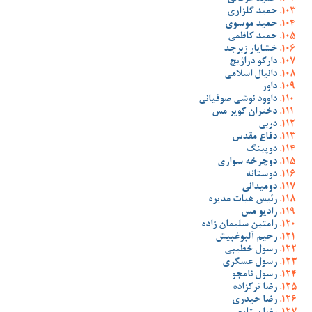
حمید گلزاری
حمید موسوی
حمید کاظمی
خشایار زبرجد
دارکو دراژیچ
دانیال اسلامی
داور
داوود نوشی صوفیانی
دختران کویر مس
دربی
دفاع مقدس
دوپینگ
دوچرخه سواری
دوستانه
دومیدانی
رئیس هیات مدیره
رادیو مس
رامتین سلیمان زاده
رحیم آلبوغبیش
رسول خطیبی
رسول عسگری
رسول نامجو
رضا ترکزاده
رضا حیدری