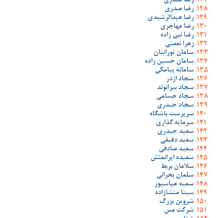
رضا ستاری
رضا صدری
رضا عبدالرشیدی
رضا مهاجری
رضا نبی زاده
زهرا نعمتی
سامان تورانیان
سامان حسین زاده
سامانه پیامکی
سجاد اژدر
سجاد بیرانوند
سجاد حسامی
سجاد حیدری
سرپرست باشگاه
سرمایه گذاری
سعید حیدری
سعید دقیقی
سعید صادقی
سعیده ایرانمنش
سلامان بربط
سلمان بحرانی
سمیه عباسپور
سینا منشازاده
شروین بزرگ
شرکت مس