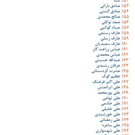
شنا
صادق بارانی
صادق گشنی
صالح محمدی
صمد توکلی
صیاد کوکبی
عارف رستمی
عارف زینلی
عارف سعیدیان
عباس زراعت کار
عباس محمدی
عبدالله حسینی
عرفان رشیدی
عشرت کردستانی
عظیم گوک
علی اکبر فرهنگ
علی ایرانمنش
علی پورمحمد
علی تهامی
علی خادمی
علی خلیلی
علی خورشیدی
علی رمضانی
علی سامره
علی شهسواری