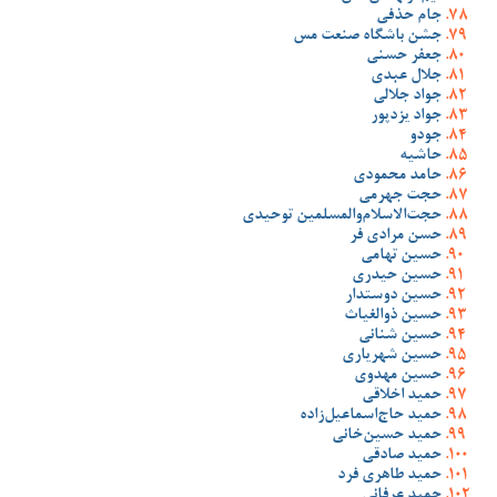
جام حذفی
جشن باشگاه صنعت مس
جعفر حسنی
جلال عبدی
جواد جلالی
جواد یزدپور
جودو
حاشیه
حامد محمودی
حجت جهرمی
حجت‌الاسلام‌والمسلمین توحیدی
حسن مرادی فر
حسین تهامی
حسین حیدری
حسین دوستدار
حسین ذوالغیاث
حسین شنانی
حسین شهریاری
حسین مهدوی
حمید اخلاقی
حمید حاج‌اسماعیل‌زاده
حمید حسین‌خانی
حمید صادقی
حمید طاهری فرد
حمید عرفانی