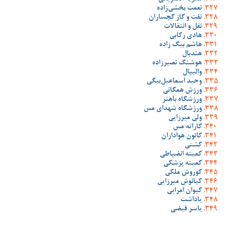
نعمت بخشی‌زاده
نفت و گاز گچساران
نقل و انتقالات
هادی رکابی
هاشم بیگ زاده
هندبال
هوشنگ نصیرزاده
والیبال
وحید اسماعیل‌بیگی
ورزش همگانی
ورزشگاه باهنر
ورزشگاه شهدای مس
ولی میرزایی
کاراته مس
کانون هواداران
کشتی
کمیته انضباطی
کمیته پزشکی
کوروش ملکی
کیانوش میرزایی
کیوان امرایی
یاداشت
یاسر فیضی