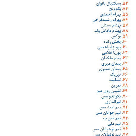
بسکتبال بانوان
بگوویچ
بهرام احمدی
بهرام رشیدفرخی
بهنام بستان
بهنام داداش وند
بوکس
پخش زنده
پرویز ابراهیمی
پوریا غلامی
پیام ملکیان
پیمان میری
پیمان نصیری
تبریک
تسلیت
تمرین
تنیس روی میز
تکواندو مس
تیراندازی
تیم امید مس
تیم جوانان مس
تیم مس ب
تیم ملی
تیم نوجوانان مس
تیم نونهالان مس