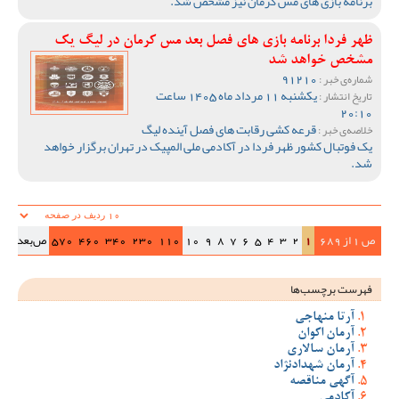
برنامه بازی های مس کرمان نیز مشخص شد.
ظهر فردا برنامه بازی های فصل بعد مس کرمان در لیگ یک
مشخص خواهد شد
91210
شماره‌ی خبر :
یکشنبه 11 مرداد ماه 1405 ساعت
تاریخ انتشار :
20:10
قرعه کشی رقابت های فصل آینده لیگ
خلاصه‌ی خبر :
یک فوتبال کشور ظهر فردا در آکادمی ملی المپیک در تهران برگزار خواهد
شد.
ص 1 از 689
1
2
3
4
5
6
7
8
9
10
110
230
340
460
570
ص‌بعد
>>|
فهرست برچسب‌ها
آرتا منهاجی
آرمان اکوان
آرمان سالاری
آرمان شهدادنژاد
آگهی مناقصه
آکادمی