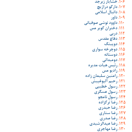
خشایار زبرجد
دارکو دراژیچ
دانیال اسلامی
داور
داوود نوشی صوفیانی
دختران کویر مس
دربی
دفاع مقدس
دوپینگ
دوچرخه سواری
دوستانه
دومیدانی
رئیس هیات مدیره
رادیو مس
رامتین سلیمان زاده
رحیم آلبوغبیش
رسول خطیبی
رسول عسگری
رسول نامجو
رضا ترکزاده
رضا حیدری
رضا ستاری
رضا صدری
رضا عبدالرشیدی
رضا مهاجری