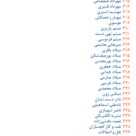
مهرداد صمصامی
مهرداد قنبری
مهشید اشتری
مهیار زحمتکش
موسوی
میثم پاریزی
میثم تهی دست
میثم فردوسی
میرهانی هاشمی
میلاد باقری
میلاد پورصف‌شکن
میلاد پورمحسن
میلاد جعفری
میلاد خدایی
میلاد صارمی
میلاد غریبی
میلاد محمدی
میکس زون
نادر دست نشان
نادعلی اسماعیلی
ناصر شهبازی
نشریه الکتریکی
نعمت بخشی‌زاده
نفت و گاز گچساران
نقل و انتقالات