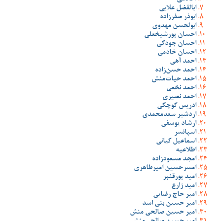
ابالفضل علایی
ابوذر صفرزاده
ابولحسن مهدوی
احسان پورشیخعلی
احسان جودکی
احسان خادمی
احمد آهی
احمد حسن‌زاده
احمد حیات‌منش
احمد نخعی
احمد نصیری
ادریس کوچکی
اردشیر سعدمحمدی
ارشاد یوسفی
اسپانسر
اسماعیل کیانی
اطلاعیه
امجد مسعودزاده
امسرحسین امیرطاهری
امید پورقنبر
امید زارع
امیر حاج رضایی
امیر حسین بنی اسد
امیر حسین صالحی منش