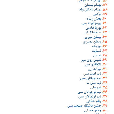
بهرام رشیدفرخی
بهنام بستان
بهنام داداش وند
بوکس
پخش زنده
پرویز ابراهیمی
پوریا غلامی
پیام ملکیان
پیمان میری
پیمان نصیری
تبریک
تسلیت
تمرین
تنیس روی میز
تکواندو مس
تیراندازی
تیم امید مس
تیم جوانان مس
تیم مس ب
تیم ملی
تیم نوجوانان مس
تیم نونهالان مس
جام حذفی
جشن باشگاه صنعت مس
جعفر حسنی