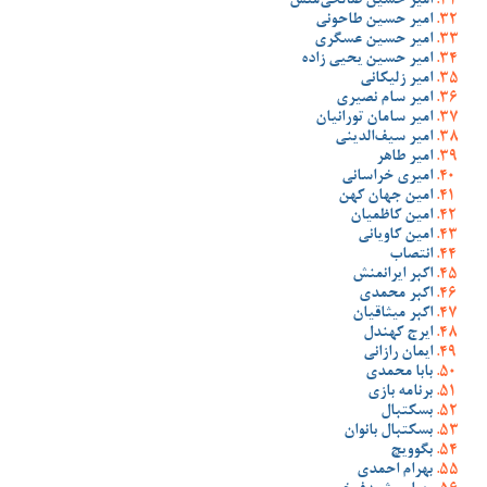
امیر حسین صالحی‌منش
امیر حسین طاحونی
امیر حسین عسگری
امیر حسین یحیی زاده
امیر زلیکانی
امیر سام نصیری
امیر سامان تورانیان
امیر سیف‌الدینی
امیر طاهر
امیری خراسانی
امین جهان کهن
امین کاظمیان
امین کاویانی
انتصاب
اکبر ایرانمنش
اکبر محمدی
اکبر میثاقیان
ایرج کهندل
ایمان رازانی
بابا محمدی
برنامه بازی
بسکتبال
بسکتبال بانوان
بگوویچ
بهرام احمدی