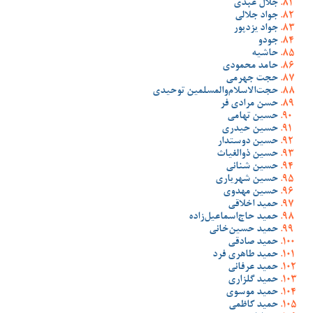
جلال عبدی
جواد جلالی
جواد یزدپور
جودو
حاشیه
حامد محمودی
حجت جهرمی
حجت‌الاسلام‌والمسلمین توحیدی
حسن مرادی فر
حسین تهامی
حسین حیدری
حسین دوستدار
حسین ذوالغیاث
حسین شنانی
حسین شهریاری
حسین مهدوی
حمید اخلاقی
حمید حاج‌اسماعیل‌زاده
حمید حسین‌خانی
حمید صادقی
حمید طاهری فرد
حمید عرفانی
حمید گلزاری
حمید موسوی
حمید کاظمی