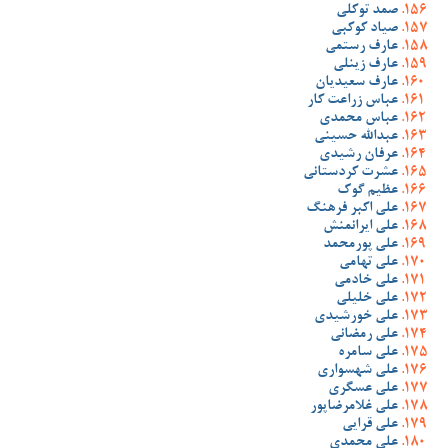
صمد توکلی
صیاد کوکبی
عارف رستمی
عارف زینلی
عارف سعیدیان
عباس زراعت کار
عباس محمدی
عبدالله حسینی
عرفان رشیدی
عشرت کردستانی
عظیم گوک
علی اکبر فرهنگ
علی ایرانمنش
علی پورمحمد
علی تهامی
علی خادمی
علی خلیلی
علی خورشیدی
علی رمضانی
علی سامره
علی شهسواری
علی عسگری
علی غلامرضاپور
علی قرایی
علی محمدی