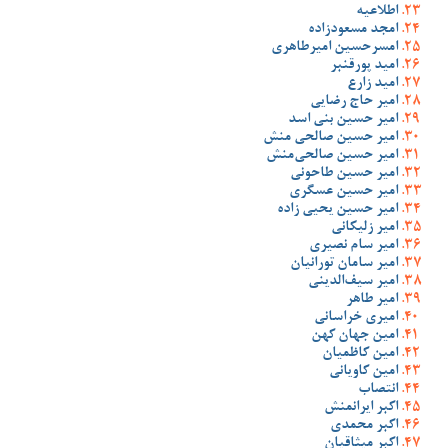
اطلاعیه
امجد مسعودزاده
امسرحسین امیرطاهری
امید پورقنبر
امید زارع
امیر حاج رضایی
امیر حسین بنی اسد
امیر حسین صالحی منش
امیر حسین صالحی‌منش
امیر حسین طاحونی
امیر حسین عسگری
امیر حسین یحیی زاده
امیر زلیکانی
امیر سام نصیری
امیر سامان تورانیان
امیر سیف‌الدینی
امیر طاهر
امیری خراسانی
امین جهان کهن
امین کاظمیان
امین کاویانی
انتصاب
اکبر ایرانمنش
اکبر محمدی
اکبر میثاقیان