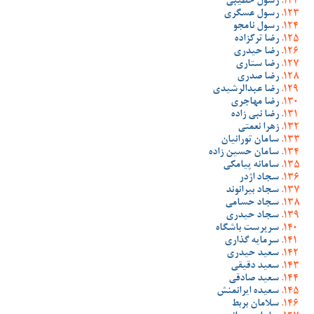
رسول خطیبی
رسول عسگری
رسول نامجو
رضا ترکزاده
رضا حیدری
رضا ستاری
رضا صدری
رضا عبدالرشیدی
رضا مهاجری
رضا نبی زاده
زهرا نعمتی
سامان تورانیان
سامان حسین زاده
سامانه پیامکی
سجاد اژدر
سجاد بیرانوند
سجاد حسامی
سجاد حیدری
سرپرست باشگاه
سرمایه گذاری
سعید حیدری
سعید دقیقی
سعید صادقی
سعیده ایرانمنش
سلامان بربط