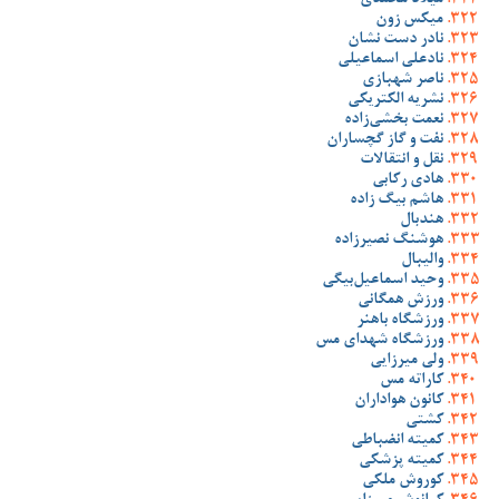
میلاد محمدی
میکس زون
نادر دست نشان
نادعلی اسماعیلی
ناصر شهبازی
نشریه الکتریکی
نعمت بخشی‌زاده
نفت و گاز گچساران
نقل و انتقالات
هادی رکابی
هاشم بیگ زاده
هندبال
هوشنگ نصیرزاده
والیبال
وحید اسماعیل‌بیگی
ورزش همگانی
ورزشگاه باهنر
ورزشگاه شهدای مس
ولی میرزایی
کاراته مس
کانون هواداران
کشتی
کمیته انضباطی
کمیته پزشکی
کوروش ملکی