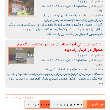
91117
شماره‌ی خبر :
سه‌شنبه 19 خرداد ماه 1405 ساعت
تاریخ انتشار :
11:32
اما زمانی که فدراسیون هندبال برای
خلاصه‌ی خبر :
برگزاری این رقابت ها نتوانست شهرهای تهران،
شیراز، اصفهان و مشهد را مجاب کند تا ادامه برگزاری این رقابت ها نیز با یک
چالش بزرگ روبرو شود، شهر کرمان و باشگاه مس این شهر به مدد
فدراسیون هندبال برای اتمام این رقابت ها..
یاد شهدای دانش آموز میناب در مراسم اختتامیه لیگ برتر
هندبال در کرمان زنده بود
91104
شماره‌ی خبر :
سه‌شنبه 12 خرداد ماه 1405 ساعت
تاریخ انتشار :
10:21
همانند سایر رویدادهای اخیری که
خلاصه‌ی خبر :
باشگاه مس کرمان در این شهر برگزار کرده بود، در مراسم اختتامیه و اهدای
جام لیگ برتر هندبال کشور هم یاد شهدای دانش آموز مدرسه میناب زنده
بود.
ص 1 از 105
1
2
3
4
5
6
7
8
9
10
40
70
ص‌بعد
>>|