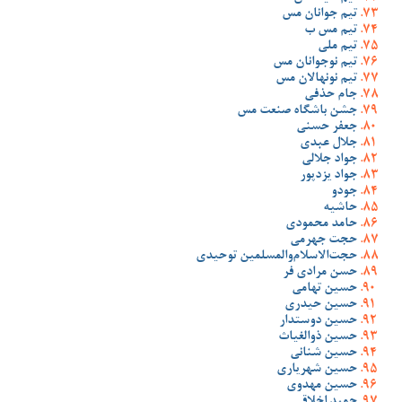
تیم جوانان مس
تیم مس ب
تیم ملی
تیم نوجوانان مس
تیم نونهالان مس
جام حذفی
جشن باشگاه صنعت مس
جعفر حسنی
جلال عبدی
جواد جلالی
جواد یزدپور
جودو
حاشیه
حامد محمودی
حجت جهرمی
حجت‌الاسلام‌والمسلمین توحیدی
حسن مرادی فر
حسین تهامی
حسین حیدری
حسین دوستدار
حسین ذوالغیاث
حسین شنانی
حسین شهریاری
حسین مهدوی