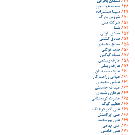
سلمان بحرانی
سمیه عباسپور
سینا منشازاده
شروین بزرگ
شرکت مس
شنا
صادق بارانی
صادق گشنی
صالح محمدی
صمد توکلی
صیاد کوکبی
عارف رستمی
عارف زینلی
عارف سعیدیان
عباس زراعت کار
عباس محمدی
عبدالله حسینی
عرفان رشیدی
عشرت کردستانی
عظیم گوک
علی اکبر فرهنگ
علی ایرانمنش
علی پورمحمد
علی تهامی
علی خادمی