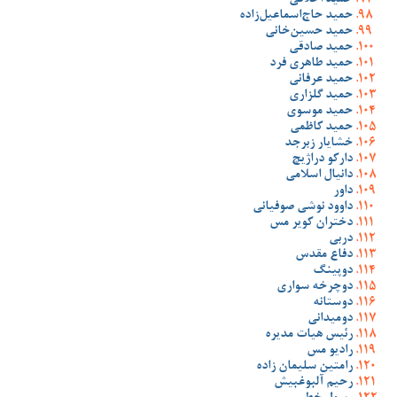
حمید اخلاقی
حمید حاج‌اسماعیل‌زاده
حمید حسین‌خانی
حمید صادقی
حمید طاهری فرد
حمید عرفانی
حمید گلزاری
حمید موسوی
حمید کاظمی
خشایار زبرجد
دارکو دراژیچ
دانیال اسلامی
داور
داوود نوشی صوفیانی
دختران کویر مس
دربی
دفاع مقدس
دوپینگ
دوچرخه سواری
دوستانه
دومیدانی
رئیس هیات مدیره
رادیو مس
رامتین سلیمان زاده
رحیم آلبوغبیش