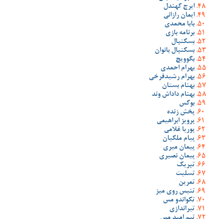
ایرج کهندل
ایمان رازانی
بابا محمدی
برنامه بازی
بسکتبال
بسکتبال بانوان
بگوویچ
بهرام احمدی
بهرام رشیدفرخی
بهنام بستان
بهنام داداش وند
بوکس
پخش زنده
پرویز ابراهیمی
پوریا غلامی
پیام ملکیان
پیمان میری
پیمان نصیری
تبریک
تسلیت
تمرین
تنیس روی میز
تکواندو مس
تیراندازی
تیم امید مس