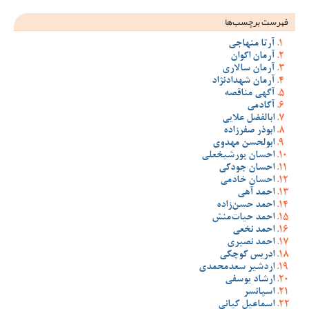
فهرست برچسب‌ها
آرتا منهاجی
آرمان اکوان
آرمان سالاری
آرمان شهدادنژاد
آگهی مناقصه
آکادمی
ابالفضل علایی
ابوذر صفرزاده
ابولحسن مهدوی
احسان پورشیخعلی
احسان جودکی
احسان خادمی
احمد آهی
احمد حسن‌زاده
احمد حیات‌منش
احمد نخعی
احمد نصیری
ادریس کوچکی
اردشیر سعدمحمدی
ارشاد یوسفی
اسپانسر
اسماعیل کیانی