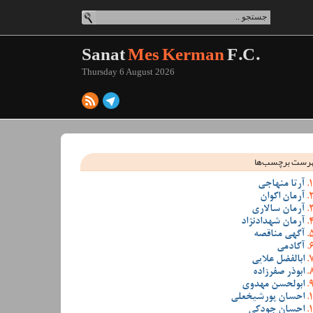
Sanat
Mes Kerman
F.C.
Thursday 6 August 2026
رست برچسب‌ها
آرتا منهاجی
آرمان اکوان
آرمان سالاری
آرمان شهدادنژاد
آگهی مناقصه
آکادمی
ابالفضل علایی
ابوذر صفرزاده
ابولحسن مهدوی
احسان پورشیخعلی
احسان جودکی