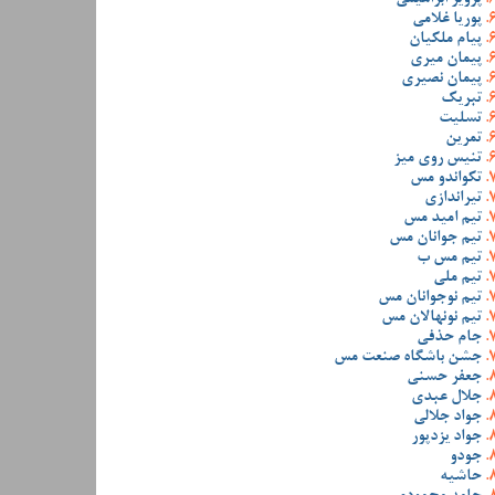
پوریا غلامی
پیام ملکیان
پیمان میری
پیمان نصیری
تبریک
تسلیت
تمرین
تنیس روی میز
تکواندو مس
تیراندازی
تیم امید مس
تیم جوانان مس
تیم مس ب
تیم ملی
تیم نوجوانان مس
تیم نونهالان مس
جام حذفی
جشن باشگاه صنعت مس
جعفر حسنی
جلال عبدی
جواد جلالی
جواد یزدپور
جودو
حاشیه