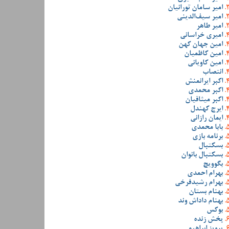
امیر سامان تورانیان
امیر سیف‌الدینی
امیر طاهر
امیری خراسانی
امین جهان کهن
امین کاظمیان
امین کاویانی
انتصاب
اکبر ایرانمنش
اکبر محمدی
اکبر میثاقیان
ایرج کهندل
ایمان رازانی
بابا محمدی
برنامه بازی
بسکتبال
بسکتبال بانوان
بگوویچ
بهرام احمدی
بهرام رشیدفرخی
بهنام بستان
بهنام داداش وند
بوکس
پخش زنده
پرویز ابراهیمی