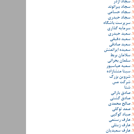
سجاد اژدر
سجاد بیرانوند
سجاد حسامی
سجاد حیدری
سرپرست باشگاه
سرمایه گذاری
سعید حیدری
سعید دقیقی
سعید صادقی
سعیده ایرانمنش
سلامان بربط
سلمان بحرانی
سمیه عباسپور
سینا منشازاده
شروین بزرگ
شرکت مس
شنا
صادق بارانی
صادق گشنی
صالح محمدی
صمد توکلی
صیاد کوکبی
عارف رستمی
عارف زینلی
عارف سعیدیان