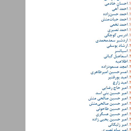
احسان خادمی
احمد آهی
احمد حسن‌زاده
احمد حیات‌منش
احمد نخعی
احمد نصیری
ادریس کوچکی
اردشیر سعدمحمدی
ارشاد یوسفی
اسپانسر
اسماعیل کیانی
اطلاعیه
امجد مسعودزاده
امسرحسین امیرطاهری
امید پورقنبر
امید زارع
امیر حاج رضایی
امیر حسین بنی اسد
امیر حسین صالحی منش
امیر حسین صالحی‌منش
امیر حسین طاحونی
امیر حسین عسگری
امیر حسین یحیی زاده
امیر زلیکانی
امیر سام نصیری