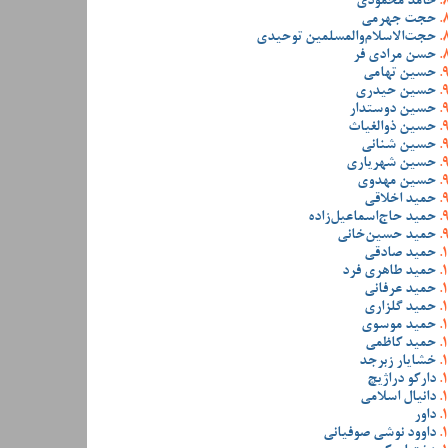
حامد محمودی
حجت جهرمی
حجت‌الاسلام‌والمسلمین توحیدی
حسن مرادی فر
حسین تهامی
حسین حیدری
حسین دوستدار
حسین ذوالغیاث
حسین شنانی
حسین شهریاری
حسین مهدوی
حمید اخلاقی
حمید حاج‌اسماعیل‌زاده
حمید حسین‌خانی
حمید صادقی
حمید طاهری فرد
حمید عرفانی
حمید گلزاری
حمید موسوی
حمید کاظمی
خشایار زبرجد
دارکو دراژیچ
دانیال اسلامی
داور
داوود نوشی صوفیانی