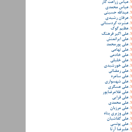
عباس زراعت کار
عباس محمدی
عبدالله حسینی
عرفان رشیدی
عشرت کردستانی
عظیم گوک
علی اکبر فرهنگ
علی ایرانمنش
علی پورمحمد
علی تهامی
علی خادمی
علی خلیلی
علی خورشیدی
علی رمضانی
علی سامره
علی شهسواری
علی عسگری
علی غلامرضاپور
علی قرایی
علی محمدی
علی مرزبان
علی وزیری پناه
علی کفاشیان
علی یونسی
علیرضا آرتا