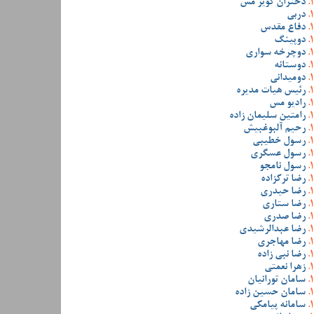
دختران کویر مس
دربی
دفاع مقدس
دوپینگ
دوچرخه سواری
دوستانه
دومیدانی
رئیس هیات مدیره
رادیو مس
رامتین سلیمان زاده
رحیم آلبوغبیش
رسول خطیبی
رسول عسگری
رسول نامجو
رضا ترکزاده
رضا حیدری
رضا ستاری
رضا صدری
رضا عبدالرشیدی
رضا مهاجری
رضا نبی زاده
زهرا نعمتی
سامان تورانیان
سامان حسین زاده
سامانه پیامکی