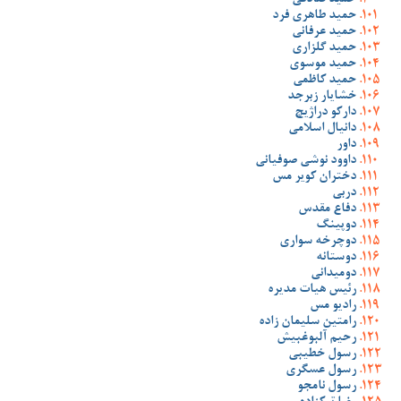
حمید صادقی
حمید طاهری فرد
حمید عرفانی
حمید گلزاری
حمید موسوی
حمید کاظمی
خشایار زبرجد
دارکو دراژیچ
دانیال اسلامی
داور
داوود نوشی صوفیانی
دختران کویر مس
دربی
دفاع مقدس
دوپینگ
دوچرخه سواری
دوستانه
دومیدانی
رئیس هیات مدیره
رادیو مس
رامتین سلیمان زاده
رحیم آلبوغبیش
رسول خطیبی
رسول عسگری
رسول نامجو