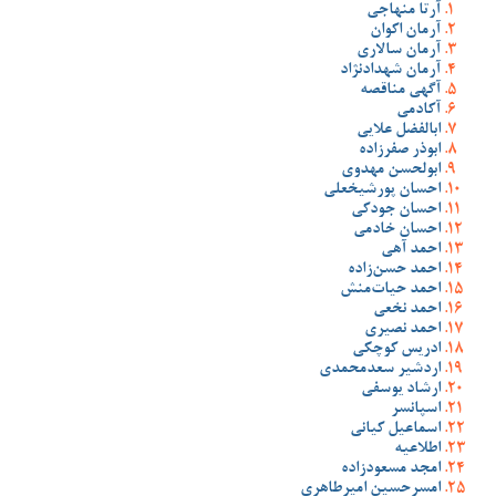
آرتا منهاجی
آرمان اکوان
آرمان سالاری
آرمان شهدادنژاد
آگهی مناقصه
آکادمی
ابالفضل علایی
ابوذر صفرزاده
ابولحسن مهدوی
احسان پورشیخعلی
احسان جودکی
احسان خادمی
احمد آهی
احمد حسن‌زاده
احمد حیات‌منش
احمد نخعی
احمد نصیری
ادریس کوچکی
اردشیر سعدمحمدی
ارشاد یوسفی
اسپانسر
اسماعیل کیانی
اطلاعیه
امجد مسعودزاده
امسرحسین امیرطاهری