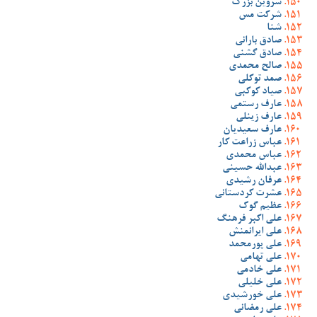
شروین بزرگ
شرکت مس
شنا
صادق بارانی
صادق گشنی
صالح محمدی
صمد توکلی
صیاد کوکبی
عارف رستمی
عارف زینلی
عارف سعیدیان
عباس زراعت کار
عباس محمدی
عبدالله حسینی
عرفان رشیدی
عشرت کردستانی
عظیم گوک
علی اکبر فرهنگ
علی ایرانمنش
علی پورمحمد
علی تهامی
علی خادمی
علی خلیلی
علی خورشیدی
علی رمضانی