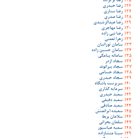
رضا ترکزاده
رضا حیدری
رضا ستاری
رضا صدری
رضا عبدالرشیدی
رضا مهاجری
رضا نبی زاده
زهرا نعمتی
سامان تورانیان
سامان حسین زاده
سامانه پیامکی
سجاد اژدر
سجاد بیرانوند
سجاد حسامی
سجاد حیدری
سرپرست باشگاه
سرمایه گذاری
سعید حیدری
سعید دقیقی
سعید صادقی
سعیده ایرانمنش
سلامان بربط
سلمان بحرانی
سمیه عباسپور
سینا منشازاده