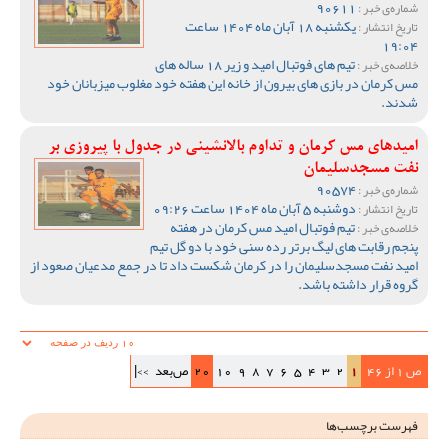
90611
شماره‌ی خبر :
یکشنبه 18 آبان ماه 1404 ساعت
تاریخ انتشار :
19:04
تیم های فوتبال امید و زیر 18 ساله های
خلاصه‌ی خبر :
مس کرمان در بازی های بیرون از خانه این هفته خود مغلوب میزبانان خود
شدند.
امیدهای مس کرمان و تداوم بالانشینی در جدول با پیروزی بر
نفت مسجدسلیمان
90574
شماره‌ی خبر :
دوشنبه 5 آبان ماه 1404 ساعت 09:26
تاریخ انتشار :
تیم فوتبال امید مس کرمان در هفته
خلاصه‌ی خبر :
پنجم رقابت های لیگ برتر رده سنی خود با دو گل تیم
امید نفت مسجدسلیمان را در کرمان شکست داد تا در جمع مدعیان صعود از
گروه قرار داشته باشد.
ص 1 از 46
1
2
3
4
5
6
7
8
9
10
20
ص‌بعد
>>|
فهرست برچسب‌ها