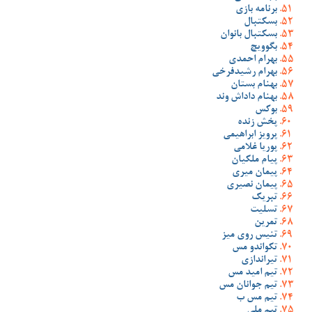
برنامه بازی
بسکتبال
بسکتبال بانوان
بگوویچ
بهرام احمدی
بهرام رشیدفرخی
بهنام بستان
بهنام داداش وند
بوکس
پخش زنده
پرویز ابراهیمی
پوریا غلامی
پیام ملکیان
پیمان میری
پیمان نصیری
تبریک
تسلیت
تمرین
تنیس روی میز
تکواندو مس
تیراندازی
تیم امید مس
تیم جوانان مس
تیم مس ب
تیم ملی