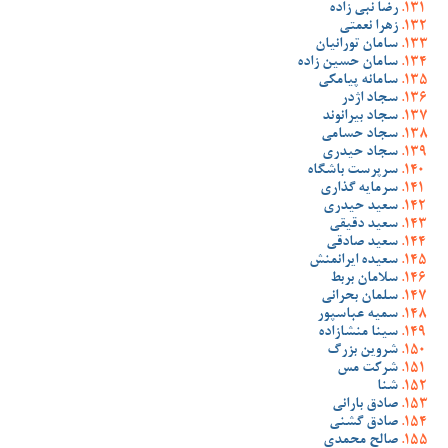
رضا نبی زاده
زهرا نعمتی
سامان تورانیان
سامان حسین زاده
سامانه پیامکی
سجاد اژدر
سجاد بیرانوند
سجاد حسامی
سجاد حیدری
سرپرست باشگاه
سرمایه گذاری
سعید حیدری
سعید دقیقی
سعید صادقی
سعیده ایرانمنش
سلامان بربط
سلمان بحرانی
سمیه عباسپور
سینا منشازاده
شروین بزرگ
شرکت مس
شنا
صادق بارانی
صادق گشنی
صالح محمدی