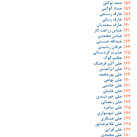
صمد توکلی
صیاد کوکبی
عارف رستمی
عارف زینلی
عارف سعیدیان
عباس زراعت کار
عباس محمدی
عبدالله حسینی
عرفان رشیدی
عشرت کردستانی
عظیم گوک
علی اکبر فرهنگ
علی ایرانمنش
علی پورمحمد
علی تهامی
علی خادمی
علی خلیلی
علی خورشیدی
علی رمضانی
علی سامره
علی شهسواری
علی عسگری
علی غلامرضاپور
علی قرایی
علی محمدی