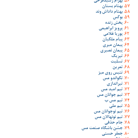
بهرام رشیدفرخی
بهنام بستان
بهنام داداش وند
بوکس
پخش زنده
پرویز ابراهیمی
پوریا غلامی
پیام ملکیان
پیمان میری
پیمان نصیری
تبریک
تسلیت
تمرین
تنیس روی میز
تکواندو مس
تیراندازی
تیم امید مس
تیم جوانان مس
تیم مس ب
تیم ملی
تیم نوجوانان مس
تیم نونهالان مس
جام حذفی
جشن باشگاه صنعت مس
جعفر حسنی