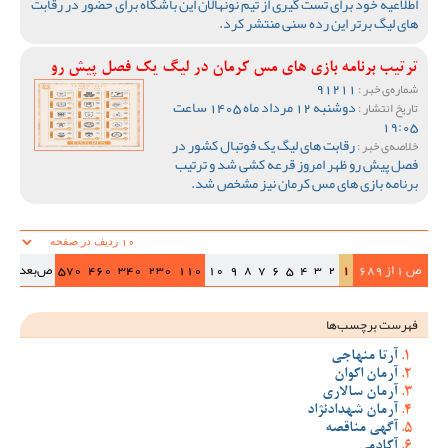
اطلاعیه خود برای تست گیری از تیم نونهالان این باشگاه برای حضور در رقابت
های لیگ برتر این رده سنی منتشر کرد.
ترتیب برنامه بازی های مس کرمان در لیگ یک فصل پیش رو
91211
شماره‌ی خبر :
دوشنبه 12 مرداد ماه 1405 ساعت
تاریخ انتشار :
19:05
رقابت های لیگ یک فوتبال کشور در
خلاصه‌ی خبر :
فصل پیش رو ظهر امروز قرعه کشی شد و ترتیب
برنامه بازی های مس کرمان نیز مشخص شد.
ص 1 از 689
1
2
3
4
5
6
7
8
9
10
110
230
340
460
570
ص‌بعد
>>|
فهرست برچسب‌ها
آرتا منهاجی
آرمان اکوان
آرمان سالاری
آرمان شهدادنژاد
آگهی مناقصه
آکادمی