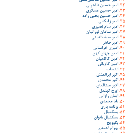
امیر حسین صالحی‌منش
امیر حسین طاحونی
امیر حسین عسگری
امیر حسین یحیی زاده
امیر زلیکانی
امیر سام نصیری
امیر سامان تورانیان
امیر سیف‌الدینی
امیر طاهر
امیری خراسانی
امین جهان کهن
امین کاظمیان
امین کاویانی
انتصاب
اکبر ایرانمنش
اکبر محمدی
اکبر میثاقیان
ایرج کهندل
ایمان رازانی
بابا محمدی
برنامه بازی
بسکتبال
بسکتبال بانوان
بگوویچ
بهرام احمدی