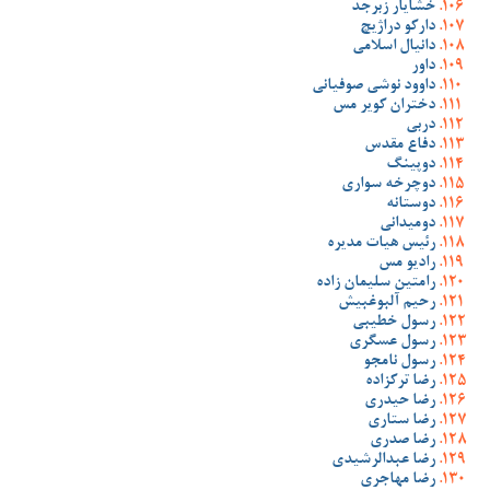
خشایار زبرجد
دارکو دراژیچ
دانیال اسلامی
داور
داوود نوشی صوفیانی
دختران کویر مس
دربی
دفاع مقدس
دوپینگ
دوچرخه سواری
دوستانه
دومیدانی
رئیس هیات مدیره
رادیو مس
رامتین سلیمان زاده
رحیم آلبوغبیش
رسول خطیبی
رسول عسگری
رسول نامجو
رضا ترکزاده
رضا حیدری
رضا ستاری
رضا صدری
رضا عبدالرشیدی
رضا مهاجری