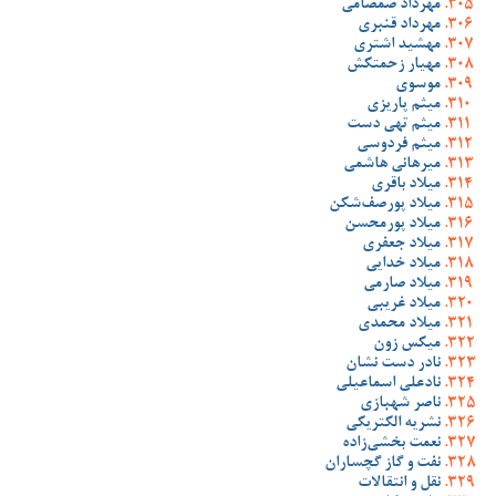
مهرداد صمصامی
مهرداد قنبری
مهشید اشتری
مهیار زحمتکش
موسوی
میثم پاریزی
میثم تهی دست
میثم فردوسی
میرهانی هاشمی
میلاد باقری
میلاد پورصف‌شکن
میلاد پورمحسن
میلاد جعفری
میلاد خدایی
میلاد صارمی
میلاد غریبی
میلاد محمدی
میکس زون
نادر دست نشان
نادعلی اسماعیلی
ناصر شهبازی
نشریه الکتریکی
نعمت بخشی‌زاده
نفت و گاز گچساران
نقل و انتقالات