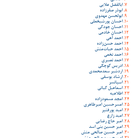
ابالفضل علایی
ابوذر صفرزاده
ابولحسن مهدوی
احسان پورشیخعلی
احسان جودکی
احسان خادمی
احمد آهی
احمد حسن‌زاده
احمد حیات‌منش
احمد نخعی
احمد نصیری
ادریس کوچکی
اردشیر سعدمحمدی
ارشاد یوسفی
اسپانسر
اسماعیل کیانی
اطلاعیه
امجد مسعودزاده
امسرحسین امیرطاهری
امید پورقنبر
امید زارع
امیر حاج رضایی
امیر حسین بنی اسد
امیر حسین صالحی منش