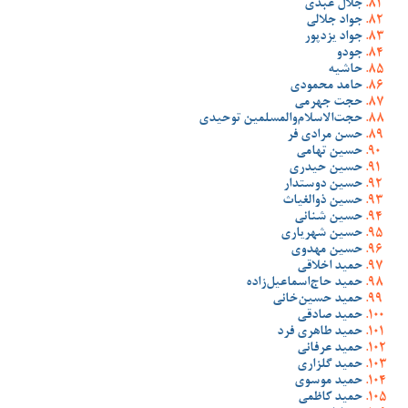
جلال عبدی
جواد جلالی
جواد یزدپور
جودو
حاشیه
حامد محمودی
حجت جهرمی
حجت‌الاسلام‌والمسلمین توحیدی
حسن مرادی فر
حسین تهامی
حسین حیدری
حسین دوستدار
حسین ذوالغیاث
حسین شنانی
حسین شهریاری
حسین مهدوی
حمید اخلاقی
حمید حاج‌اسماعیل‌زاده
حمید حسین‌خانی
حمید صادقی
حمید طاهری فرد
حمید عرفانی
حمید گلزاری
حمید موسوی
حمید کاظمی