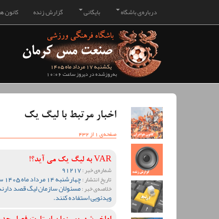
درباره‌ی باشگاه
بایگانی
گزارش زنده
کانون هو
یکشنبه 17 مرداد ماه 1405
به‌روزشده در دیروز ساعت 10:06
اخبار مرتبط با لیگ یک
صفحه‌ی 1 از 432
VAR به لیگ یک می آید؟!
91217
شماره‌ی خبر :
چهارشنبه 14 مرداد ماه 1405 ساعت 13:55
تاریخ انتشار :
مسئولان سازمان لیگ قصد دارند
خلاصه‌ی خبر :
ویدئویی استفاده کنند.