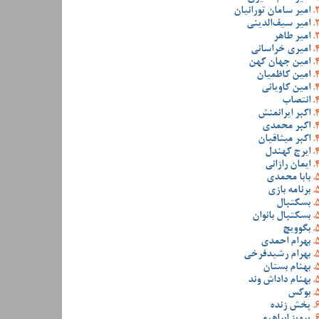
امیر سامان تورانیان
امیر سیف‌الدینی
امیر طاهر
امیری خراسانی
امین جهان کهن
امین کاظمیان
امین کاویانی
انتصاب
اکبر ایرانمنش
اکبر محمدی
اکبر میثاقیان
ایرج کهندل
ایمان رازانی
بابا محمدی
برنامه بازی
بسکتبال
بسکتبال بانوان
بگوویچ
بهرام احمدی
بهرام رشیدفرخی
بهنام بستان
بهنام داداش وند
بوکس
پخش زنده
پرویز ابراهیمی