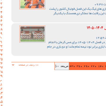
ازی های لیگ یک این فصل فوتبال کشور را پشت
 این رقابت ها عملکردی همسنگ با یکدیگر
14
رقابت های لیگ یک فوتبال کشور در فصل 1404-1405 برای مس کرمان با انجام
ی در دور برگشت (بازی برابر نود نیمه تمام ماند) و دو بازی در جام
140
220
290
360
430
ص‌بعد
>>|