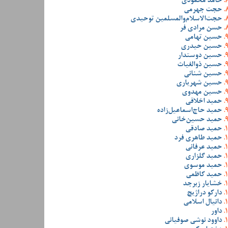
حامد محمودی
حجت جهرمی
حجت‌الاسلام‌والمسلمین توحیدی
حسن مرادی فر
حسین تهامی
حسین حیدری
حسین دوستدار
حسین ذوالغیاث
حسین شنانی
حسین شهریاری
حسین مهدوی
حمید اخلاقی
حمید حاج‌اسماعیل‌زاده
حمید حسین‌خانی
حمید صادقی
حمید طاهری فرد
حمید عرفانی
حمید گلزاری
حمید موسوی
حمید کاظمی
خشایار زبرجد
دارکو دراژیچ
دانیال اسلامی
داور
داوود نوشی صوفیانی