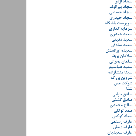
سجاد اژدر
سجاد بیرانوند
سجاد حسامی
سجاد حیدری
سرپرست باشگاه
سرمایه گذاری
سعید حیدری
سعید دقیقی
سعید صادقی
سعیده ایرانمنش
سلامان بربط
سلمان بحرانی
سمیه عباسپور
سینا منشازاده
شروین بزرگ
شرکت مس
شنا
صادق بارانی
صادق گشنی
صالح محمدی
صمد توکلی
صیاد کوکبی
عارف رستمی
عارف زینلی
عارف سعیدیان