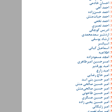
احسان خادمی
احمد آهی
احمد حسن‌زاده
احمد حیات‌منش
احمد نخعی
احمد نصیری
ادریس کوچکی
اردشیر سعدمحمدی
ارشاد یوسفی
اسپانسر
اسماعیل کیانی
اطلاعیه
امجد مسعودزاده
امسرحسین امیرطاهری
امید پورقنبر
امید زارع
امیر حاج رضایی
امیر حسین بنی اسد
امیر حسین صالحی منش
امیر حسین صالحی‌منش
امیر حسین طاحونی
امیر حسین عسگری
امیر حسین یحیی زاده
امیر زلیکانی
امیر سام نصیری