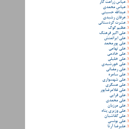
عباس زراعت کار
عباس محمدی
عبدالله حسینی
عرفان رشیدی
عشرت کردستانی
عظیم گوک
علی اکبر فرهنگ
علی ایرانمنش
علی پورمحمد
علی تهامی
علی خادمی
علی خلیلی
علی خورشیدی
علی رمضانی
علی سامره
علی شهسواری
علی عسگری
علی غلامرضاپور
علی قرایی
علی محمدی
علی مرزبان
علی وزیری پناه
علی کفاشیان
علی یونسی
علیرضا آرتا