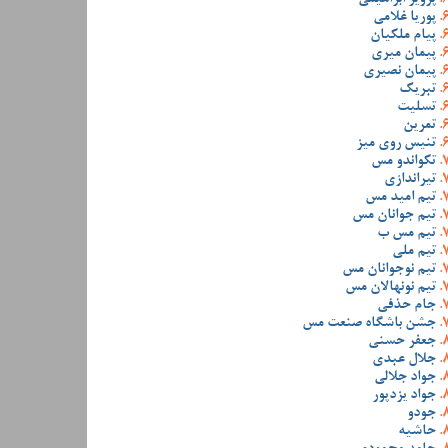
پوریا غلامی
پیام ملکیان
پیمان میری
پیمان نصیری
تبریک
تسلیت
تمرین
تنیس روی میز
تکواندو مس
تیراندازی
تیم امید مس
تیم جوانان مس
تیم مس ب
تیم ملی
تیم نوجوانان مس
تیم نونهالان مس
جام حذفی
جشن باشگاه صنعت مس
جعفر حسنی
جلال عبدی
جواد جلالی
جواد یزدپور
جودو
حاشیه