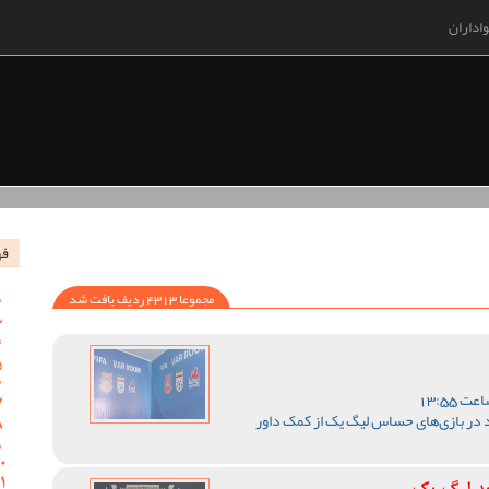
اداران
فه
مجموعا 4313 ردیف یافت شد
 در بازی‌های حساس لیگ یک از کمک داور