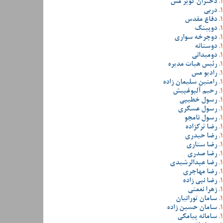
دختران کویر مس
دربی
دفاع مقدس
دوپینگ
دوچرخه سواری
دوستانه
دومیدانی
رئیس هیات مدیره
رادیو مس
رامتین سلیمان زاده
رحیم آلبوغبیش
رسول خطیبی
رسول عسگری
رسول نامجو
رضا ترکزاده
رضا حیدری
رضا ستاری
رضا صدری
رضا عبدالرشیدی
رضا مهاجری
رضا نبی زاده
زهرا نعمتی
سامان تورانیان
سامان حسین زاده
سامانه پیامکی