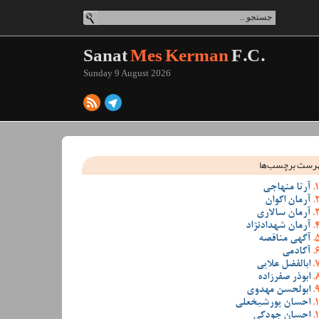
Sanat
Mes Kerman
F.C.
Sunday 9 August 2026
رست برچسب‌ها
آرتا منهاجی
آرمان اکوان
آرمان سالاری
آرمان شهدادنژاد
آگهی مناقصه
آکادمی
ابالفضل علایی
ابوذر صفرزاده
ابولحسن مهدوی
احسان پورشیخعلی
احسان جودکی