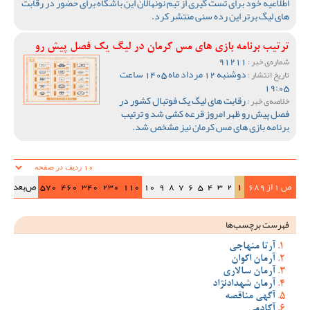
اطلاعیه خود برای تست گیری از تیم نونهالان این باشگاه برای حضور در رقابت
های لیگ برتر این رده سنی منتشر کرد.
ترتیب برنامه بازی های مس کرمان در لیگ یک فصل پیش رو
91211
شماره‌ی خبر :
دوشنبه 12 مرداد ماه 1405 ساعت
تاریخ انتشار :
19:05
رقابت های لیگ یک فوتبال کشور در
خلاصه‌ی خبر :
فصل پیش رو ظهر امروز قرعه کشی شد و ترتیب
برنامه بازی های مس کرمان نیز مشخص شد.
ص 1 از 689
1
2
3
4
5
6
7
8
9
10
110
230
340
460
570
ص‌بعد
>>|
فهرست برچسب‌ها
آرتا منهاجی
آرمان اکوان
آرمان سالاری
آرمان شهدادنژاد
آگهی مناقصه
آکادمی