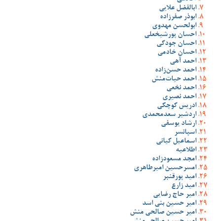
ابالفضل علایی
ابوذر صفرزاده
ابولحسن مهدوی
احسان پورشیخعلی
احسان جودکی
احسان خادمی
احمد آهی
احمد حسن‌زاده
احمد حیات‌منش
احمد نخعی
احمد نصیری
ادریس کوچکی
اردشیر سعدمحمدی
ارشاد یوسفی
اسپانسر
اسماعیل کیانی
اطلاعیه
امجد مسعودزاده
امسرحسین امیرطاهری
امید پورقنبر
امید زارع
امیر حاج رضایی
امیر حسین بنی اسد
امیر حسین صالحی منش