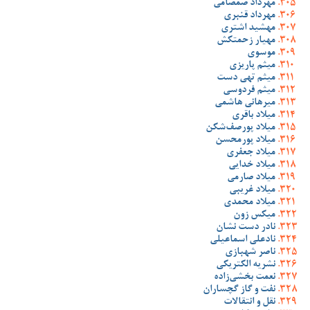
مهرداد صمصامی
مهرداد قنبری
مهشید اشتری
مهیار زحمتکش
موسوی
میثم پاریزی
میثم تهی دست
میثم فردوسی
میرهانی هاشمی
میلاد باقری
میلاد پورصف‌شکن
میلاد پورمحسن
میلاد جعفری
میلاد خدایی
میلاد صارمی
میلاد غریبی
میلاد محمدی
میکس زون
نادر دست نشان
نادعلی اسماعیلی
ناصر شهبازی
نشریه الکتریکی
نعمت بخشی‌زاده
نفت و گاز گچساران
نقل و انتقالات