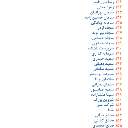
رضا نبی زاده
زهرا نعمتی
سامان تورانیان
سامان حسین زاده
سامانه پیامکی
سجاد اژدر
سجاد بیرانوند
سجاد حسامی
سجاد حیدری
سرپرست باشگاه
سرمایه گذاری
سعید حیدری
سعید دقیقی
سعید صادقی
سعیده ایرانمنش
سلامان بربط
سلمان بحرانی
سمیه عباسپور
سینا منشازاده
شروین بزرگ
شرکت مس
شنا
صادق بارانی
صادق گشنی
صالح محمدی