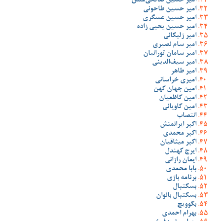
امیر حسین صالحی‌منش
امیر حسین طاحونی
امیر حسین عسگری
امیر حسین یحیی زاده
امیر زلیکانی
امیر سام نصیری
امیر سامان تورانیان
امیر سیف‌الدینی
امیر طاهر
امیری خراسانی
امین جهان کهن
امین کاظمیان
امین کاویانی
انتصاب
اکبر ایرانمنش
اکبر محمدی
اکبر میثاقیان
ایرج کهندل
ایمان رازانی
بابا محمدی
برنامه بازی
بسکتبال
بسکتبال بانوان
بگوویچ
بهرام احمدی