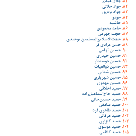
جلال عبدی
جواد جلالی
جواد یزدپور
جودو
حاشیه
حامد محمودی
حجت جهرمی
حجت‌الاسلام‌والمسلمین توحیدی
حسن مرادی فر
حسین تهامی
حسین حیدری
حسین دوستدار
حسین ذوالغیاث
حسین شنانی
حسین شهریاری
حسین مهدوی
حمید اخلاقی
حمید حاج‌اسماعیل‌زاده
حمید حسین‌خانی
حمید صادقی
حمید طاهری فرد
حمید عرفانی
حمید گلزاری
حمید موسوی
حمید کاظمی