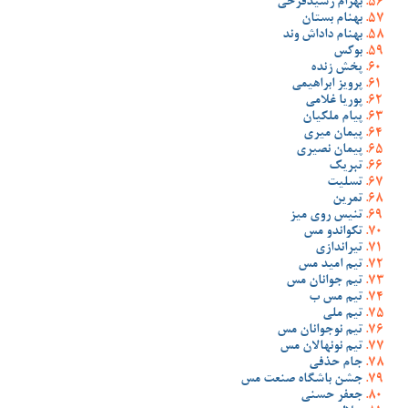
بهرام رشیدفرخی
بهنام بستان
بهنام داداش وند
بوکس
پخش زنده
پرویز ابراهیمی
پوریا غلامی
پیام ملکیان
پیمان میری
پیمان نصیری
تبریک
تسلیت
تمرین
تنیس روی میز
تکواندو مس
تیراندازی
تیم امید مس
تیم جوانان مس
تیم مس ب
تیم ملی
تیم نوجوانان مس
تیم نونهالان مس
جام حذفی
جشن باشگاه صنعت مس
جعفر حسنی