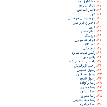
خشایار زبرجد
دارکو دراژیچ
دانیال اسلامی
داور
داوود نوشی صوفیانی
دختران کویر مس
دربی
دفاع مقدس
دوپینگ
دوچرخه سواری
دوستانه
دومیدانی
رئیس هیات مدیره
رادیو مس
رامتین سلیمان زاده
رحیم آلبوغبیش
رسول خطیبی
رسول عسگری
رسول نامجو
رضا ترکزاده
رضا حیدری
رضا ستاری
رضا صدری
رضا عبدالرشیدی
رضا مهاجری