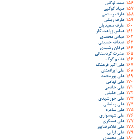
صمد توکلی
صیاد کوکبی
عارف رستمی
عارف زینلی
عارف سعیدیان
عباس زراعت کار
عباس محمدی
عبدالله حسینی
عرفان رشیدی
عشرت کردستانی
عظیم گوک
علی اکبر فرهنگ
علی ایرانمنش
علی پورمحمد
علی تهامی
علی خادمی
علی خلیلی
علی خورشیدی
علی رمضانی
علی سامره
علی شهسواری
علی عسگری
علی غلامرضاپور
علی قرایی
علی محمدی