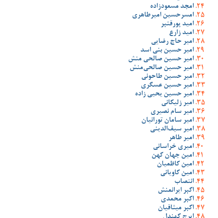
امجد مسعودزاده
امسرحسین امیرطاهری
امید پورقنبر
امید زارع
امیر حاج رضایی
امیر حسین بنی اسد
امیر حسین صالحی منش
امیر حسین صالحی‌منش
امیر حسین طاحونی
امیر حسین عسگری
امیر حسین یحیی زاده
امیر زلیکانی
امیر سام نصیری
امیر سامان تورانیان
امیر سیف‌الدینی
امیر طاهر
امیری خراسانی
امین جهان کهن
امین کاظمیان
امین کاویانی
انتصاب
اکبر ایرانمنش
اکبر محمدی
اکبر میثاقیان
ایرج کهندل