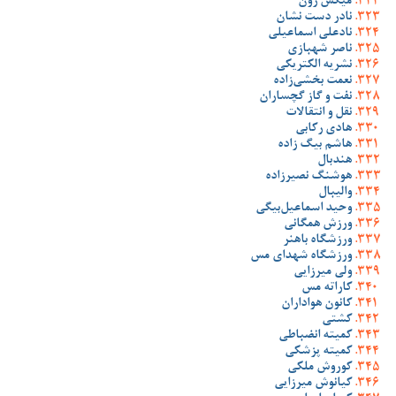
میکس زون
نادر دست نشان
نادعلی اسماعیلی
ناصر شهبازی
نشریه الکتریکی
نعمت بخشی‌زاده
نفت و گاز گچساران
نقل و انتقالات
هادی رکابی
هاشم بیگ زاده
هندبال
هوشنگ نصیرزاده
والیبال
وحید اسماعیل‌بیگی
ورزش همگانی
ورزشگاه باهنر
ورزشگاه شهدای مس
ولی میرزایی
کاراته مس
کانون هواداران
کشتی
کمیته انضباطی
کمیته پزشکی
کوروش ملکی
کیانوش میرزایی