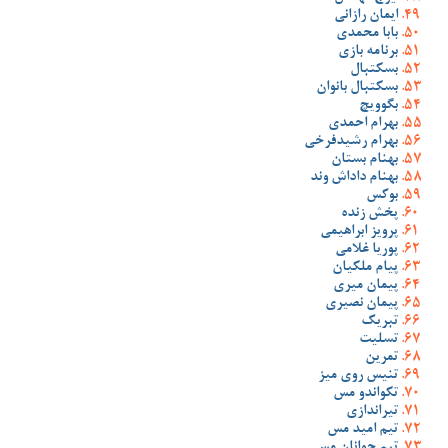
ایمان رازانی
بابا محمدی
برنامه بازی
بسکتبال
بسکتبال بانوان
بگوویچ
بهرام احمدی
بهرام رشیدفرخی
بهنام بستان
بهنام داداش وند
بوکس
پخش زنده
پرویز ابراهیمی
پوریا غلامی
پیام ملکیان
پیمان میری
پیمان نصیری
تبریک
تسلیت
تمرین
تنیس روی میز
تکواندو مس
تیراندازی
تیم امید مس