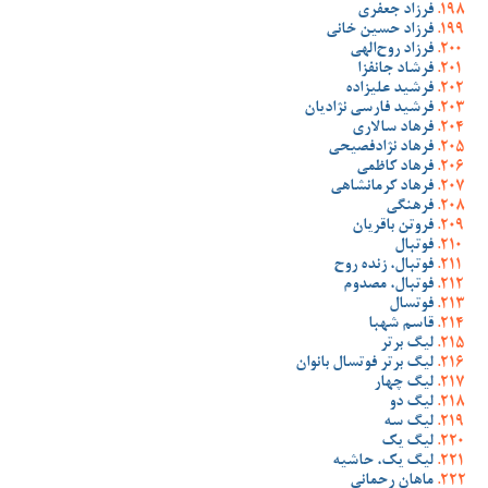
فرزاد جعفری
فرزاد حسین خانی
فرزاد روح‌الهی
فرشاد جانفزا
فرشید علیزاده
فرشید فارسی نژادیان
فرهاد سالاری
فرهاد نژادفصیحی
فرهاد کاظمی
فرهاد کرمانشاهی
فرهنگی
فروتن باقریان
فوتبال
فوتبال، زنده روح
فوتبال، مصدوم
فوتسال
قاسم شهبا
لیگ برتر
لیگ برتر فوتسال بانوان
لیگ چهار
لیگ دو
لیگ سه
لیگ یک
لیگ یک، حاشیه
ماهان رحمانی