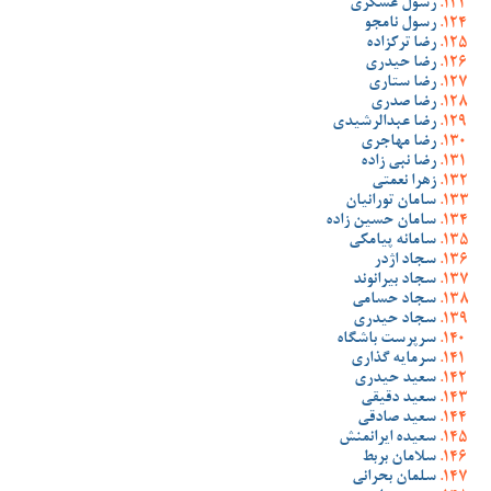
رسول عسگری
رسول نامجو
رضا ترکزاده
رضا حیدری
رضا ستاری
رضا صدری
رضا عبدالرشیدی
رضا مهاجری
رضا نبی زاده
زهرا نعمتی
سامان تورانیان
سامان حسین زاده
سامانه پیامکی
سجاد اژدر
سجاد بیرانوند
سجاد حسامی
سجاد حیدری
سرپرست باشگاه
سرمایه گذاری
سعید حیدری
سعید دقیقی
سعید صادقی
سعیده ایرانمنش
سلامان بربط
سلمان بحرانی