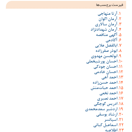
فهرست برچسب‌ها
آرتا منهاجی
آرمان اکوان
آرمان سالاری
آرمان شهدادنژاد
آگهی مناقصه
آکادمی
ابالفضل علایی
ابوذر صفرزاده
ابولحسن مهدوی
احسان پورشیخعلی
احسان جودکی
احسان خادمی
احمد آهی
احمد حسن‌زاده
احمد حیات‌منش
احمد نخعی
احمد نصیری
ادریس کوچکی
اردشیر سعدمحمدی
ارشاد یوسفی
اسپانسر
اسماعیل کیانی
اطلاعیه