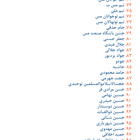
تیم جوانان مس
تیم مس ب
تیم ملی
تیم نوجوانان مس
تیم نونهالان مس
جام حذفی
جشن باشگاه صنعت مس
جعفر حسنی
جلال عبدی
جواد جلالی
جواد یزدپور
جودو
حاشیه
حامد محمودی
حجت جهرمی
حجت‌الاسلام‌والمسلمین توحیدی
حسن مرادی فر
حسین تهامی
حسین حیدری
حسین دوستدار
حسین ذوالغیاث
حسین شنانی
حسین شهریاری
حسین مهدوی
حمید اخلاقی