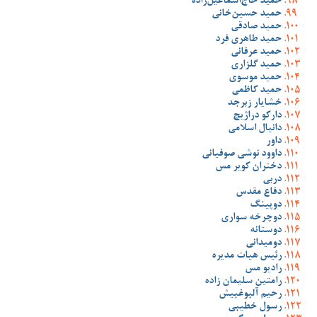
حمید حاج‌اسماعیل‌زاده
حمید حسین‌خانی
حمید صادقی
حمید طاهری فرد
حمید عرفانی
حمید گلزاری
حمید موسوی
حمید کاظمی
خشایار زبرجد
دارکو دراژیچ
دانیال اسلامی
داور
داوود نوشی صوفیانی
دختران کویر مس
دربی
دفاع مقدس
دوپینگ
دوچرخه سواری
دوستانه
دومیدانی
رئیس هیات مدیره
رادیو مس
رامتین سلیمان زاده
رحیم آلبوغبیش
رسول خطیبی