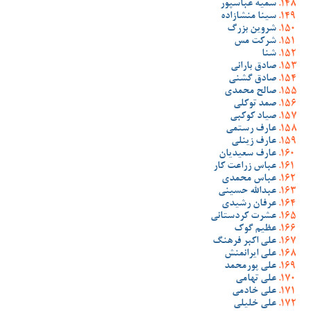
سمیه عباسپور
سینا منشازاده
شروین بزرگ
شرکت مس
شنا
صادق بارانی
صادق گشنی
صالح محمدی
صمد توکلی
صیاد کوکبی
عارف رستمی
عارف زینلی
عارف سعیدیان
عباس زراعت کار
عباس محمدی
عبدالله حسینی
عرفان رشیدی
عشرت کردستانی
عظیم گوک
علی اکبر فرهنگ
علی ایرانمنش
علی پورمحمد
علی تهامی
علی خادمی
علی خلیلی