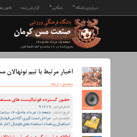
درباره‌ی باشگاه
بایگانی
گزارش زنده
کانون هو
جمعه 15 مرداد ماه 1405
به‌روزشده در 16 ساعت و 53 دقیقه قبل
اخبار مرتبط با تیم نونهالان م
صفحه‌ی 1 از 35
حضور گسترده فوتبالیست های مستعد 
91219
شماره‌ی خبر :
جمعه 16 مرداد ماه 1405 ساعت 00:23
تاریخ انتشار :
مراحل تست گیری آکادمی فوتبال 
خلاصه‌ی خبر :
استقبال پرتعداد استعدادهای فوتبال آغاز ش