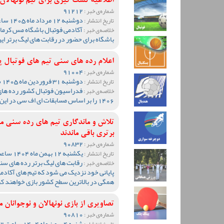
اطلاعیه تست گیری برای تیم نونهالان مس ک
91212
شماره‌ی خبر :
دوشنبه 12 مرداد ماه 1405 ساعت 19:20
تاریخ انتشار :
آکادمی فوتبال باشگاه مس کرمان 
خلاصه‌ی خبر :
باشگاه برای حضور در رقابت های لیگ برتر ای
اعلام رده های سنی تیم های فوتبال پایه کش
91004
شماره‌ی خبر :
دوشنبه 31 فروردین ماه 1405 ساعت 10:50
تاریخ انتشار :
خلاصه‌ی خبر :
1406 را بر اساس مسابقات ای اف سی در این سال اعلام کرد.
تلاش و ماندگاری تیم های رده سنی م
برتری باقی ماندند
90832
شماره‌ی خبر :
یکشنبه 12 بهمن ماه 1404 ساعت 10:19
تاریخ انتشار :
رقابت های لیگ برتر رده های سنی 
خلاصه‌ی خبر :
پایانی خود نزدیک می شود که تیم های آکادم
همگی در بالاترین سطح کشور بازی خواهند کر
تصاویری از بازی نونهالان و نوجوانان
90810
شماره‌ی خبر :
شنبه 4 بهمن ماه 1404 ساعت 09:12
تاریخ انتشار :