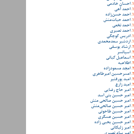
احسان خادمی
احمد آهی
احمد حسن‌زاده
احمد حیات‌منش
احمد نخعی
احمد نصیری
ادریس کوچکی
اردشیر سعدمحمدی
ارشاد یوسفی
اسپانسر
اسماعیل کیانی
اطلاعیه
امجد مسعودزاده
امسرحسین امیرطاهری
امید پورقنبر
امید زارع
امیر حاج رضایی
امیر حسین بنی اسد
امیر حسین صالحی منش
امیر حسین صالحی‌منش
امیر حسین طاحونی
امیر حسین عسگری
امیر حسین یحیی زاده
امیر زلیکانی
امیر سام نصیری