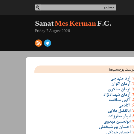
Sanat
Mes Kerman
F.C.
Friday 7 August 2026
رست برچسب‌ها
آرتا منهاجی
آرمان اکوان
آرمان سالاری
آرمان شهدادنژاد
آگهی مناقصه
آکادمی
ابالفضل علایی
ابوذر صفرزاده
ابولحسن مهدوی
احسان پورشیخعلی
احسان جودکی