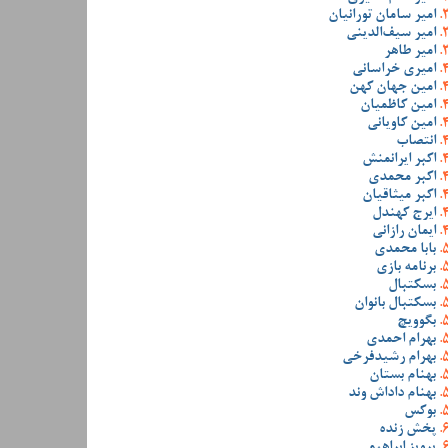
امیر سامان تورانیان
امیر سیف‌الدینی
امیر طاهر
امیری خراسانی
امین جهان کهن
امین کاظمیان
امین کاویانی
انتصاب
اکبر ایرانمنش
اکبر محمدی
اکبر میثاقیان
ایرج کهندل
ایمان رازانی
بابا محمدی
برنامه بازی
بسکتبال
بسکتبال بانوان
بگوویچ
بهرام احمدی
بهرام رشیدفرخی
بهنام بستان
بهنام داداش وند
بوکس
پخش زنده
پرویز ابراهیمی