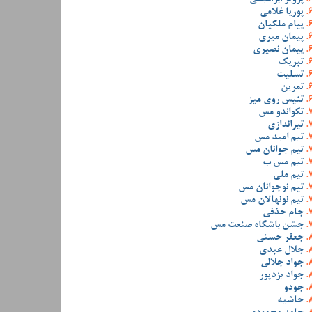
پوریا غلامی
پیام ملکیان
پیمان میری
پیمان نصیری
تبریک
تسلیت
تمرین
تنیس روی میز
تکواندو مس
تیراندازی
تیم امید مس
تیم جوانان مس
تیم مس ب
تیم ملی
تیم نوجوانان مس
تیم نونهالان مس
جام حذفی
جشن باشگاه صنعت مس
جعفر حسنی
جلال عبدی
جواد جلالی
جواد یزدپور
جودو
حاشیه