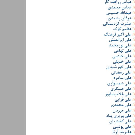
عباس زراعت کار
عباس محمدی
عبدالله حسینی
عرفان رشیدی
عشرت کردستانی
عظیم گوک
علی اکبر فرهنگ
علی ایرانمنش
علی پورمحمد
علی تهامی
علی خادمی
علی خلیلی
علی خورشیدی
علی رمضانی
علی سامره
علی شهسواری
علی عسگری
علی غلامرضاپور
علی قرایی
علی محمدی
علی مرزبان
علی وزیری پناه
علی کفاشیان
علی یونسی
علیرضا آرتا