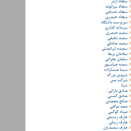
سجاد اژدر
سجاد بیرانوند
سجاد حسامی
سجاد حیدری
سرپرست باشگاه
سرمایه گذاری
سعید حیدری
سعید دقیقی
سعید صادقی
سعیده ایرانمنش
سلامان بربط
سلمان بحرانی
سمیه عباسپور
سینا منشازاده
شروین بزرگ
شرکت مس
شنا
صادق بارانی
صادق گشنی
صالح محمدی
صمد توکلی
صیاد کوکبی
عارف رستمی
عارف زینلی
عارف سعیدیان