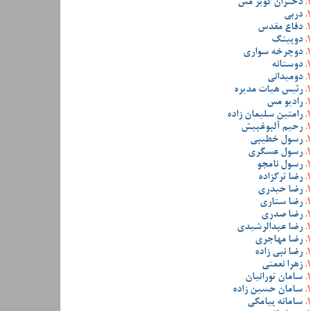
دختران کویر مس
دربی
دفاع مقدس
دوپینگ
دوچرخه سواری
دوستانه
دومیدانی
رئیس هیات مدیره
رادیو مس
رامتین سلیمان زاده
رحیم آلبوغبیش
رسول خطیبی
رسول عسگری
رسول نامجو
رضا ترکزاده
رضا حیدری
رضا ستاری
رضا صدری
رضا عبدالرشیدی
رضا مهاجری
رضا نبی زاده
زهرا نعمتی
سامان تورانیان
سامان حسین زاده
سامانه پیامکی