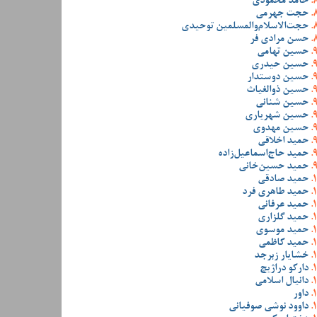
حامد محمودی
حجت جهرمی
حجت‌الاسلام‌والمسلمین توحیدی
حسن مرادی فر
حسین تهامی
حسین حیدری
حسین دوستدار
حسین ذوالغیاث
حسین شنانی
حسین شهریاری
حسین مهدوی
حمید اخلاقی
حمید حاج‌اسماعیل‌زاده
حمید حسین‌خانی
حمید صادقی
حمید طاهری فرد
حمید عرفانی
حمید گلزاری
حمید موسوی
حمید کاظمی
خشایار زبرجد
دارکو دراژیچ
دانیال اسلامی
داور
داوود نوشی صوفیانی