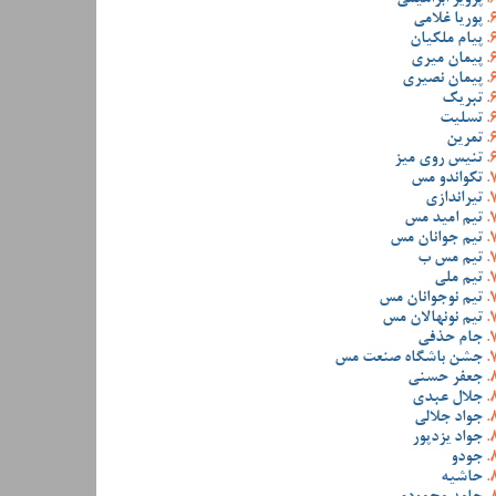
پوریا غلامی
پیام ملکیان
پیمان میری
پیمان نصیری
تبریک
تسلیت
تمرین
تنیس روی میز
تکواندو مس
تیراندازی
تیم امید مس
تیم جوانان مس
تیم مس ب
تیم ملی
تیم نوجوانان مس
تیم نونهالان مس
جام حذفی
جشن باشگاه صنعت مس
جعفر حسنی
جلال عبدی
جواد جلالی
جواد یزدپور
جودو
حاشیه