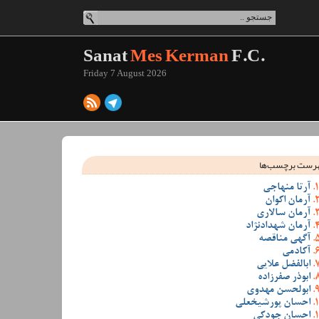
Sanat
Mes Kerman
F.C.
Friday 7 August 2026
رست برچسب‌ها
آرتا منهاجی
آرمان اکوان
آرمان سالاری
آرمان شهدادنژاد
آگهی مناقصه
آکادمی
ابالفضل علایی
ابوذر صفرزاده
ابولحسن مهدوی
احسان پورشیخعلی
احسان جودکی