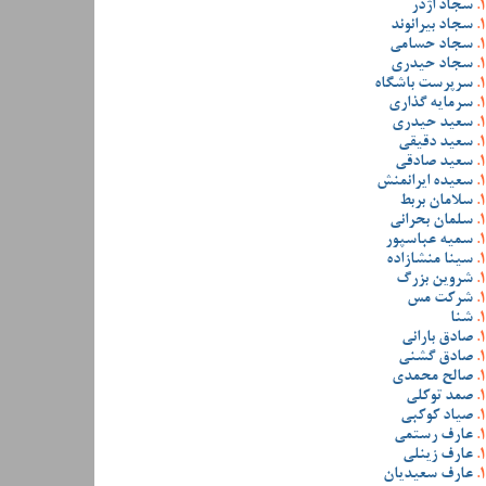
سجاد اژدر
سجاد بیرانوند
سجاد حسامی
سجاد حیدری
سرپرست باشگاه
سرمایه گذاری
سعید حیدری
سعید دقیقی
سعید صادقی
سعیده ایرانمنش
سلامان بربط
سلمان بحرانی
سمیه عباسپور
سینا منشازاده
شروین بزرگ
شرکت مس
شنا
صادق بارانی
صادق گشنی
صالح محمدی
صمد توکلی
صیاد کوکبی
عارف رستمی
عارف زینلی
عارف سعیدیان