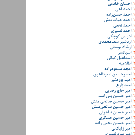
احسان خادمی
احمد آهی
احمد حسن‌زاده
احمد حیات‌منش
احمد نخعی
احمد نصیری
ادریس کوچکی
اردشیر سعدمحمدی
ارشاد یوسفی
اسپانسر
اسماعیل کیانی
اطلاعیه
امجد مسعودزاده
امسرحسین امیرطاهری
امید پورقنبر
امید زارع
امیر حاج رضایی
امیر حسین بنی اسد
امیر حسین صالحی منش
امیر حسین صالحی‌منش
امیر حسین طاحونی
امیر حسین عسگری
امیر حسین یحیی زاده
امیر زلیکانی
امیر سام نصیری