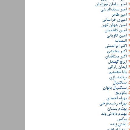
امیر سامان تورانیان
امیر سیف‌الدینی
امیر طاهر
امیری خراسانی
امین جهان کهن
امین کاظمیان
امین کاویانی
انتصاب
اکبر ایرانمنش
اکبر محمدی
اکبر میثاقیان
ایرج کهندل
ایمان رازانی
بابا محمدی
برنامه بازی
بسکتبال
بسکتبال بانوان
بگوویچ
بهرام احمدی
بهرام رشیدفرخی
بهنام بستان
بهنام داداش وند
بوکس
پخش زنده
پرویز ابراهیمی