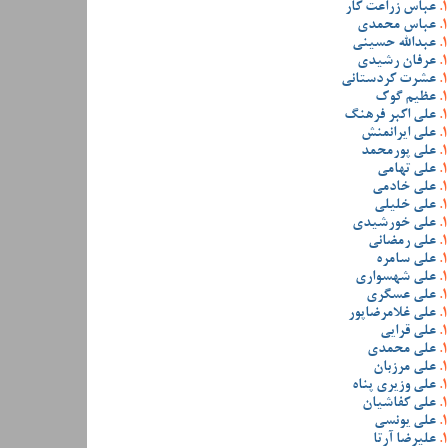
عباس زراعت کار
عباس محمدی
عبدالله حسینی
عرفان رشیدی
عشرت کردستانی
عظیم گوک
علی اکبر فرهنگ
علی ایرانمنش
علی پورمحمد
علی تهامی
علی خادمی
علی خلیلی
علی خورشیدی
علی رمضانی
علی سامره
علی شهسواری
علی عسگری
علی غلامرضاپور
علی قرایی
علی محمدی
علی مرزبان
علی وزیری پناه
علی کفاشیان
علی یونسی
علیرضا آرتا