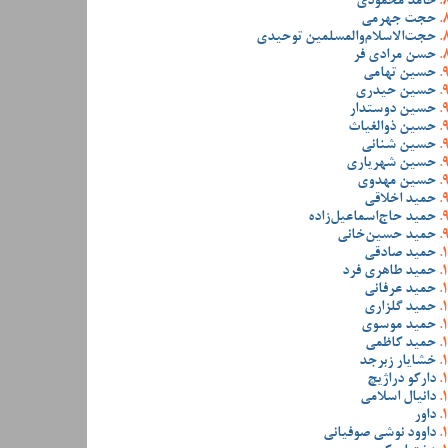
حامد محمودی
حجت جهرمی
حجت‌الاسلام‌والمسلمین توحیدی
حسن مرادی فر
حسین تهامی
حسین حیدری
حسین دوستدار
حسین ذوالغیاث
حسین شنانی
حسین شهریاری
حسین مهدوی
حمید اخلاقی
حمید حاج‌اسماعیل‌زاده
حمید حسین‌خانی
حمید صادقی
حمید طاهری فرد
حمید عرفانی
حمید گلزاری
حمید موسوی
حمید کاظمی
خشایار زبرجد
دارکو دراژیچ
دانیال اسلامی
داور
داوود نوشی صوفیانی