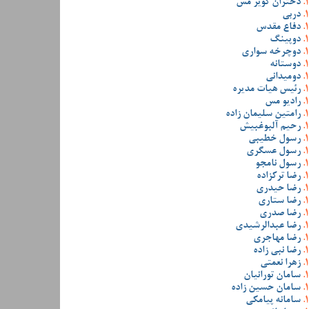
دختران کویر مس
دربی
دفاع مقدس
دوپینگ
دوچرخه سواری
دوستانه
دومیدانی
رئیس هیات مدیره
رادیو مس
رامتین سلیمان زاده
رحیم آلبوغبیش
رسول خطیبی
رسول عسگری
رسول نامجو
رضا ترکزاده
رضا حیدری
رضا ستاری
رضا صدری
رضا عبدالرشیدی
رضا مهاجری
رضا نبی زاده
زهرا نعمتی
سامان تورانیان
سامان حسین زاده
سامانه پیامکی