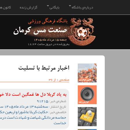
درباره‌ی باشگاه
بایگانی
گزارش زنده
کانون هو
جمعه 15 مرداد ماه 1405
به‌روزشده در دیروز ساعت 18:24
اخبار مرتبط با تسلیت
صفحه‌ی 1 از 36
به یاد کربلا دل ها غمگین است دلا 
91215
شماره‌ی خبر :
سه‌شنبه 13 مرداد ماه 1405 ساعت 13:43
تاریخ انتشار :
حکایت کربلا عاشورا و اربعین 
خلاصه‌ی خبر :
حماسه مردانگی شهامت و شهادت است درس پای
خداست