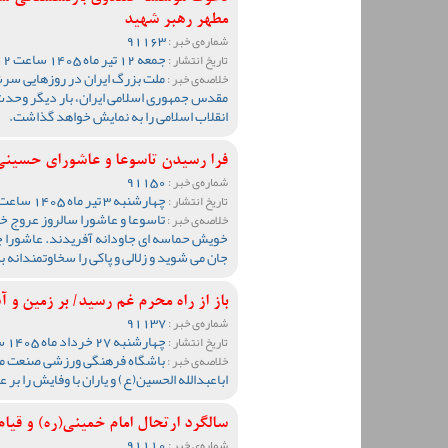
مطهر رهبر شهید
91163
شماره‌ی خبر :
جمعه 12 تیر ماه 1405 ساعت 12:12
تاریخ انتشار :
ملت بزرگ ایران در روزهایی سرشا
خلاصه‌ی خبر :
مقدس جمهوری اسلامی ایران، بار دیگر وحدت، 
انقلاب اسلامی را به نمایش خواهد گذاشت.
فرا رسیدن تاسوعا و عاشورای حسینی
91150
شماره‌ی خبر :
چهارشنبه 3 تیر ماه 1405 ساعت 11:27
تاریخ انتشار :
تاسوعا و عاشورا سالروز عروج 
خلاصه‌ی خبر :
خویش حماسه ای جاودانه آفریدند. عاشورا چش
جان می شوید و زلالی و پاکی را سخاوتمندانه 
باز از راه محرم غم رسید/ بر زمین و آ
91137
شماره‌ی خبر :
چهارشنبه 27 خرداد ماه 1405 ساعت 11:07
تاریخ انتشار :
باشگاه فرهنگی ورزشی صنعت مس 
خلاصه‌ی خبر :
اباعبدالله الحسین(ع) و یاران با وفایش را
سالگرد ارتحال امام خمینی(ره) و قیام 15 خرداد تسلیت با
91110
شماره‌ی خبر :