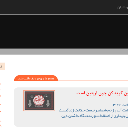
اداران
فه
مجموعا 351 ردیف یافت شد
خون گریه کن چون اربعین است
حکایت آب و زخم شمشیر نیست حکایت زندگیست
داری از اعتقادات و زنده نگاه داشتن دین