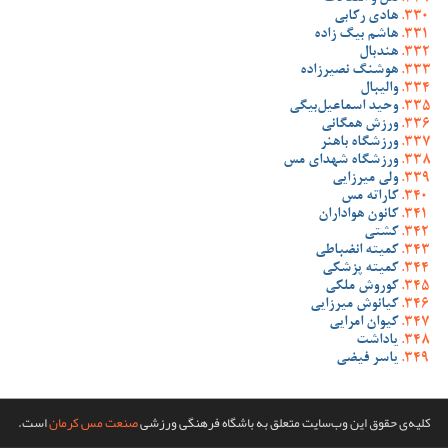
هادی رکابی
هاشم بیگ زاده
هندبال
هوشنگ نصیرزاده
والیبال
وحید اسماعیل‌بیگی
ورزش همگانی
ورزشگاه باهنر
ورزشگاه شهدای مس
ولی میرزایی
کاراته مس
کانون هواداران
کشتی
کمیته انضباطی
کمیته پزشکی
کوروش ملکی
کیانوش میرزایی
کیوان امرایی
یاداشت
یاسر فیضی
کلیه‌ی حقوق این وب‌سایت متعلق به باشگاه فرهنگی ورزشی
صنعت مس کرمان
است.