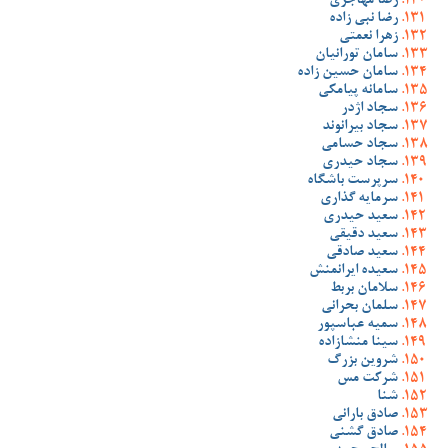
رضا مهاجری
رضا نبی زاده
زهرا نعمتی
سامان تورانیان
سامان حسین زاده
سامانه پیامکی
سجاد اژدر
سجاد بیرانوند
سجاد حسامی
سجاد حیدری
سرپرست باشگاه
سرمایه گذاری
سعید حیدری
سعید دقیقی
سعید صادقی
سعیده ایرانمنش
سلامان بربط
سلمان بحرانی
سمیه عباسپور
سینا منشازاده
شروین بزرگ
شرکت مس
شنا
صادق بارانی
صادق گشنی