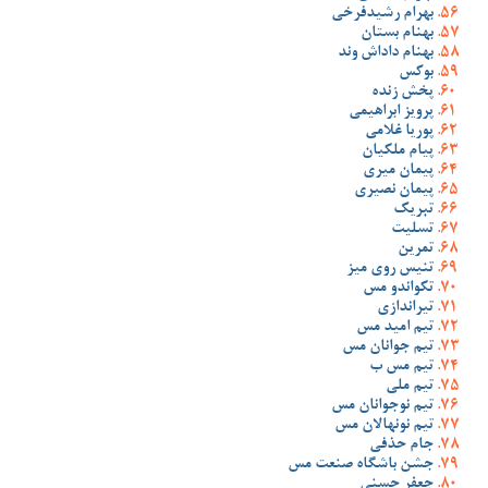
بهرام رشیدفرخی
بهنام بستان
بهنام داداش وند
بوکس
پخش زنده
پرویز ابراهیمی
پوریا غلامی
پیام ملکیان
پیمان میری
پیمان نصیری
تبریک
تسلیت
تمرین
تنیس روی میز
تکواندو مس
تیراندازی
تیم امید مس
تیم جوانان مس
تیم مس ب
تیم ملی
تیم نوجوانان مس
تیم نونهالان مس
جام حذفی
جشن باشگاه صنعت مس
جعفر حسنی