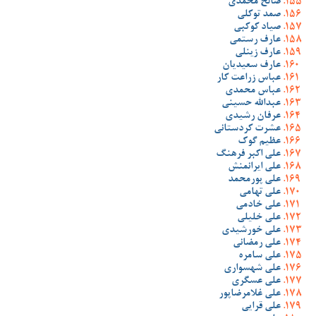
صالح محمدی
صمد توکلی
صیاد کوکبی
عارف رستمی
عارف زینلی
عارف سعیدیان
عباس زراعت کار
عباس محمدی
عبدالله حسینی
عرفان رشیدی
عشرت کردستانی
عظیم گوک
علی اکبر فرهنگ
علی ایرانمنش
علی پورمحمد
علی تهامی
علی خادمی
علی خلیلی
علی خورشیدی
علی رمضانی
علی سامره
علی شهسواری
علی عسگری
علی غلامرضاپور
علی قرایی