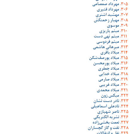
مهرداد صمصامی
مهرداد قنبری
مهشید اشتری
مهیار زحمتکش
موسوی
میثم پاریزی
میثم تهی دست
میثم فردوسی
میرهانی هاشمی
میلاد باقری
میلاد پورصف‌شکن
میلاد پورمحسن
میلاد جعفری
میلاد خدایی
میلاد صارمی
میلاد غریبی
میلاد محمدی
میکس زون
نادر دست نشان
نادعلی اسماعیلی
ناصر شهبازی
نشریه الکتریکی
نعمت بخشی‌زاده
نفت و گاز گچساران
نقل و انتقالات