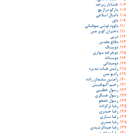
خشایار زبرجد
دارکو دراژیچ
دانیال اسلامی
داور
داوود نوشی صوفیانی
دختران کویر مس
دربی
دفاع مقدس
دوپینگ
دوچرخه سواری
دوستانه
دومیدانی
رئیس هیات مدیره
رادیو مس
رامتین سلیمان زاده
رحیم آلبوغبیش
رسول خطیبی
رسول عسگری
رسول نامجو
رضا ترکزاده
رضا حیدری
رضا ستاری
رضا صدری
رضا عبدالرشیدی