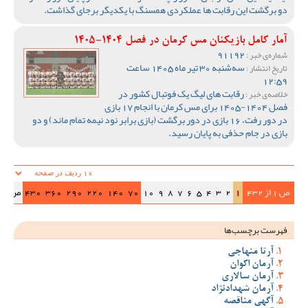
دو برگشت این رقابت ها عملکردی همسنگ با یکدیگر برجای گذاشت.
آمار کامل بازیکنان مس کرمان در فصل 1404-1405
91192
شماره‌ی خبر :
سه‌شنبه 30 تیر ماه 1405 ساعت
تاریخ انتشار :
12:59
رقابت های لیگ یک فوتبال کشور در
خلاصه‌ی خبر :
فصل 1404-1405 برای مس کرمان با انجام 17 بازی
در دور رفت، 16 بازی در دور برگشت (بازی برابر نود نیمه تمام ماند) و دو
بازی در جام حذفی به پایان رسید.
ص 1 از 432
1
2
3
4
5
6
7
8
9
10
70
140
220
290
360
430
ص‌بعد
فهرست برچسب‌ها
آرتا منهاجی
آرمان اکوان
آرمان سالاری
آرمان شهدادنژاد
آگهی مناقصه