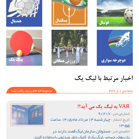
اخبار مرتبط با لیگ یک
صفحه‌ی 1 از 432
مجموعا 4313 ردیف یافت شد
VAR به لیگ یک می آید؟!
91217
شماره‌ی خبر :
چهارشنبه 14 مرداد ماه 1405 ساعت
تاریخ انتشار :
13:55
مسئولان سازمان لیگ قصد دارند در
خلاصه‌ی خبر :
بازی‌های حساس لیگ یک از کمک داور ویدئویی استفاده کنند.