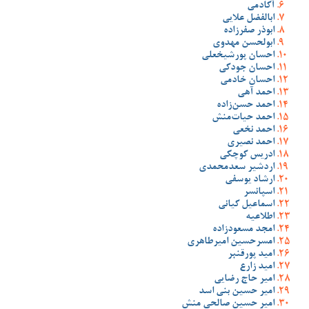
آکادمی
ابالفضل علایی
ابوذر صفرزاده
ابولحسن مهدوی
احسان پورشیخعلی
احسان جودکی
احسان خادمی
احمد آهی
احمد حسن‌زاده
احمد حیات‌منش
احمد نخعی
احمد نصیری
ادریس کوچکی
اردشیر سعدمحمدی
ارشاد یوسفی
اسپانسر
اسماعیل کیانی
اطلاعیه
امجد مسعودزاده
امسرحسین امیرطاهری
امید پورقنبر
امید زارع
امیر حاج رضایی
امیر حسین بنی اسد
امیر حسین صالحی منش