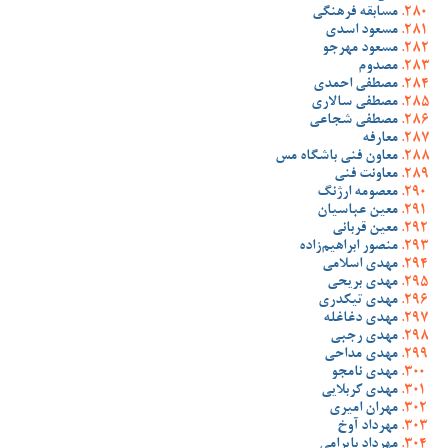
مسابقه فرهنگی
مسعود اسدی
مسعود مهرجو
مصدوم
مصطفی احمدی
مصطفی سالاری
مصطفی شجاعی
معارفه
معاون فنی باشگاه مس
معاونت فنی
معصومه ارژنگ
معین عباسیان
معین قربانی
منصور ابراهیم‌زاده
مهدی اسلامی
مهدی بریحی
مهدی تیکدری
مهدی دغاغله
مهدی رجبی
مهدی مداحی
مهدی نامجو
مهدی کربلایی
مهران امیری
مهرداد آوخ
مهرداد بایرامی