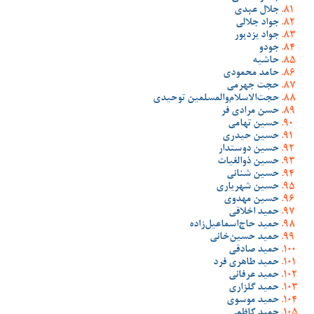
جلال عبدی
جواد جلالی
جواد یزدپور
جودو
حاشیه
حامد محمودی
حجت جهرمی
حجت‌الاسلام‌والمسلمین توحیدی
حسن مرادی فر
حسین تهامی
حسین حیدری
حسین دوستدار
حسین ذوالغیاث
حسین شنانی
حسین شهریاری
حسین مهدوی
حمید اخلاقی
حمید حاج‌اسماعیل‌زاده
حمید حسین‌خانی
حمید صادقی
حمید طاهری فرد
حمید عرفانی
حمید گلزاری
حمید موسوی
حمید کاظمی