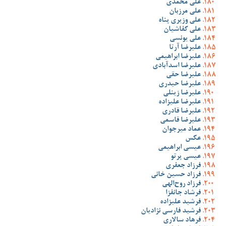
علی محمدی
علی مرزبان
علی وزیری پناه
علی کفاشیان
علی یونسی
علیرضا آرتا
علیرضا ابراهیمی
علیرضا اسدآبادی
علیرضا حقی
علیرضا حیدری
علیرضا زینلی
علیرضا علیزاده
علیرضا قادری
علیرضا قاسمی
عماد میرجوان
عکس
عیسی ابراهیمی
عیسی پرتو
فرزاد جعفری
فرزاد حسین خانی
فرزاد روح‌الهی
فرشاد جانفزا
فرشید علیزاده
فرشید فارسی نژادیان
فرهاد سالاری