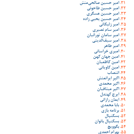
امیر حسین صالحی‌منش
امیر حسین طاحونی
امیر حسین عسگری
امیر حسین یحیی زاده
امیر زلیکانی
امیر سام نصیری
امیر سامان تورانیان
امیر سیف‌الدینی
امیر طاهر
امیری خراسانی
امین جهان کهن
امین کاظمیان
امین کاویانی
انتصاب
اکبر ایرانمنش
اکبر محمدی
اکبر میثاقیان
ایرج کهندل
ایمان رازانی
بابا محمدی
برنامه بازی
بسکتبال
بسکتبال بانوان
بگوویچ
بهرام احمدی