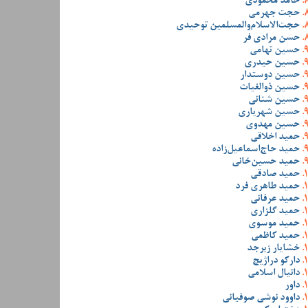
حامد محمودی
حجت جهرمی
حجت‌الاسلام‌والمسلمین توحیدی
حسن مرادی فر
حسین تهامی
حسین حیدری
حسین دوستدار
حسین ذوالغیاث
حسین شنانی
حسین شهریاری
حسین مهدوی
حمید اخلاقی
حمید حاج‌اسماعیل‌زاده
حمید حسین‌خانی
حمید صادقی
حمید طاهری فرد
حمید عرفانی
حمید گلزاری
حمید موسوی
حمید کاظمی
خشایار زبرجد
دارکو دراژیچ
دانیال اسلامی
داور
داوود نوشی صوفیانی