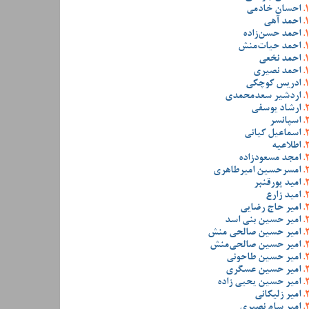
احسان خادمی
احمد آهی
احمد حسن‌زاده
احمد حیات‌منش
احمد نخعی
احمد نصیری
ادریس کوچکی
اردشیر سعدمحمدی
ارشاد یوسفی
اسپانسر
اسماعیل کیانی
اطلاعیه
امجد مسعودزاده
امسرحسین امیرطاهری
امید پورقنبر
امید زارع
امیر حاج رضایی
امیر حسین بنی اسد
امیر حسین صالحی منش
امیر حسین صالحی‌منش
امیر حسین طاحونی
امیر حسین عسگری
امیر حسین یحیی زاده
امیر زلیکانی
امیر سام نصیری