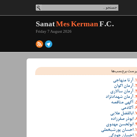
Sanat
Mes Kerman
F.C.
Friday 7 August 2026
رست برچسب‌ها
آرتا منهاجی
آرمان اکوان
آرمان سالاری
آرمان شهدادنژاد
آگهی مناقصه
آکادمی
ابالفضل علایی
ابوذر صفرزاده
ابولحسن مهدوی
احسان پورشیخعلی
احسان جودکی