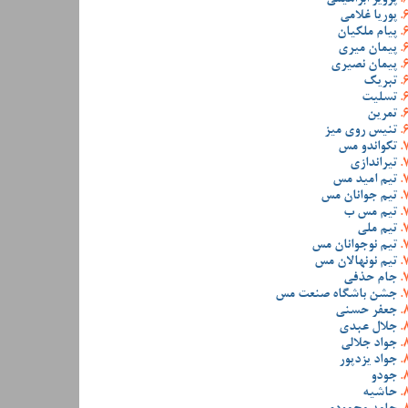
پوریا غلامی
پیام ملکیان
پیمان میری
پیمان نصیری
تبریک
تسلیت
تمرین
تنیس روی میز
تکواندو مس
تیراندازی
تیم امید مس
تیم جوانان مس
تیم مس ب
تیم ملی
تیم نوجوانان مس
تیم نونهالان مس
جام حذفی
جشن باشگاه صنعت مس
جعفر حسنی
جلال عبدی
جواد جلالی
جواد یزدپور
جودو
حاشیه