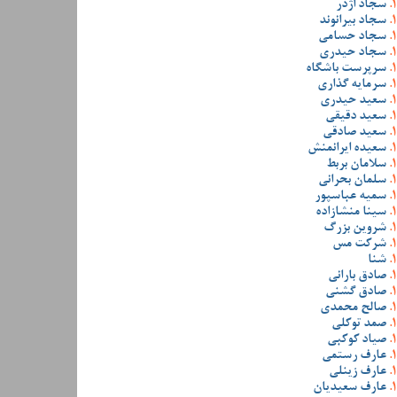
سجاد اژدر
سجاد بیرانوند
سجاد حسامی
سجاد حیدری
سرپرست باشگاه
سرمایه گذاری
سعید حیدری
سعید دقیقی
سعید صادقی
سعیده ایرانمنش
سلامان بربط
سلمان بحرانی
سمیه عباسپور
سینا منشازاده
شروین بزرگ
شرکت مس
شنا
صادق بارانی
صادق گشنی
صالح محمدی
صمد توکلی
صیاد کوکبی
عارف رستمی
عارف زینلی
عارف سعیدیان