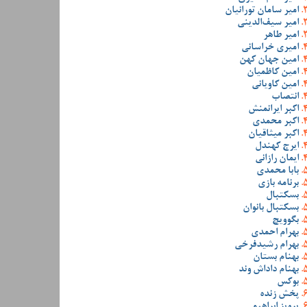
امیر سامان تورانیان
امیر سیف‌الدینی
امیر طاهر
امیری خراسانی
امین جهان کهن
امین کاظمیان
امین کاویانی
انتصاب
اکبر ایرانمنش
اکبر محمدی
اکبر میثاقیان
ایرج کهندل
ایمان رازانی
بابا محمدی
برنامه بازی
بسکتبال
بسکتبال بانوان
بگوویچ
بهرام احمدی
بهرام رشیدفرخی
بهنام بستان
بهنام داداش وند
بوکس
پخش زنده
پرویز ابراهیمی