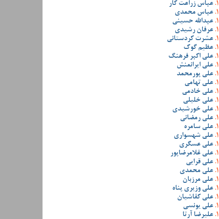
عباس زراعت کار
عباس محمدی
عبدالله حسینی
عرفان رشیدی
عشرت کردستانی
عظیم گوک
علی اکبر فرهنگ
علی ایرانمنش
علی پورمحمد
علی تهامی
علی خادمی
علی خلیلی
علی خورشیدی
علی رمضانی
علی سامره
علی شهسواری
علی عسگری
علی غلامرضاپور
علی قرایی
علی محمدی
علی مرزبان
علی وزیری پناه
علی کفاشیان
علی یونسی
علیرضا آرتا