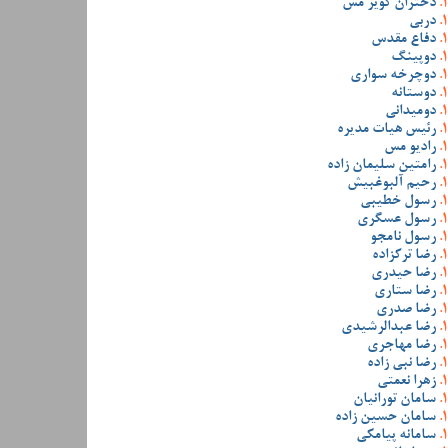
دختران کویر مس
دربی
دفاع مقدس
دوپینگ
دوچرخه سواری
دوستانه
دومیدانی
رئیس هیات مدیره
رادیو مس
رامتین سلیمان زاده
رحیم آلبوغبیش
رسول خطیبی
رسول عسگری
رسول نامجو
رضا ترکزاده
رضا حیدری
رضا ستاری
رضا صدری
رضا عبدالرشیدی
رضا مهاجری
رضا نبی زاده
زهرا نعمتی
سامان تورانیان
سامان حسین زاده
سامانه پیامکی