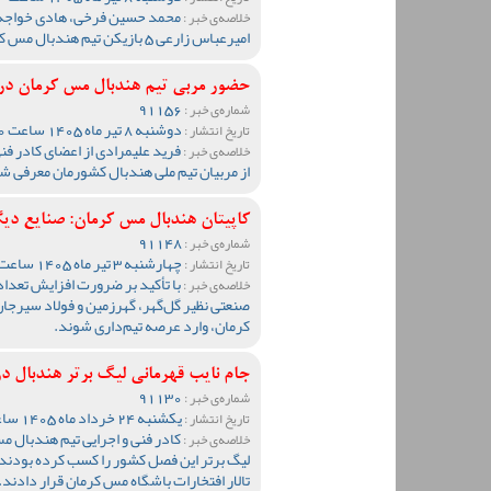
محمد حسین فرخی، هادی خواجه س
خلاصه‌ی خبر :
امیرعباس زارعی 5 بازیکن تیم هندبال مس کرمان به اردوی تیم ملی کشورمان دعوت شدند.
حضور مربی تیم هندبال مس کرمان در 
91156
شماره‌ی خبر :
دوشنبه 8 تیر ماه 1405 ساعت 09:40
تاریخ انتشار :
فرید علیمرادی از اعضای کادر ف
خلاصه‌ی خبر :
از مربیان تیم ملی هندبال کشورمان معرفی ش
کاپیتان هندبال مس کرمان: صنایع دی
91148
شماره‌ی خبر :
چهارشنبه 3 تیر ماه 1405 ساعت 10:57
تاریخ انتشار :
با تأکید بر ضرورت افزایش تعداد
خلاصه‌ی خبر :
صنعتی نظیر گل‌گهر، گهرزمین و فولاد سیرجا
کرمان، وارد عرصه تیم‌داری شوند.
جام نایب قهرمانی لیگ برتر هندبال در
91130
شماره‌ی خبر :
یکشنبه 24 خرداد ماه 1405 ساعت 23:59
تاریخ انتشار :
کادر فنی و اجرایی تیم هندبال مس
خلاصه‌ی خبر :
لیگ برتر این فصل کشور را کسب کرده بودند، 
تالار افتخارات باشگاه مس کرمان قرار دادند.