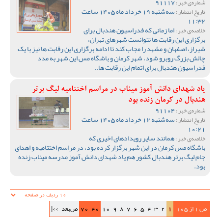
91117
شماره‌ی خبر :
سه‌شنبه 19 خرداد ماه 1405 ساعت
تاریخ انتشار :
11:32
اما زمانی که فدراسیون هندبال برای
خلاصه‌ی خبر :
برگزاری این رقابت ها نتوانست شهرهای تهران،
شیراز، اصفهان و مشهد را مجاب کند تا ادامه برگزاری این رقابت ها نیز با یک
چالش بزرگ روبرو شود، شهر کرمان و باشگاه مس این شهر به مدد
فدراسیون هندبال برای اتمام این رقابت ها..
یاد شهدای دانش آموز میناب در مراسم اختتامیه لیگ برتر
هندبال در کرمان زنده بود
91104
شماره‌ی خبر :
سه‌شنبه 12 خرداد ماه 1405 ساعت
تاریخ انتشار :
10:21
همانند سایر رویدادهای اخیری که
خلاصه‌ی خبر :
باشگاه مس کرمان در این شهر برگزار کرده بود، در مراسم اختتامیه و اهدای
جام لیگ برتر هندبال کشور هم یاد شهدای دانش آموز مدرسه میناب زنده
بود.
ص 1 از 105
1
2
3
4
5
6
7
8
9
10
40
70
ص‌بعد
>>|