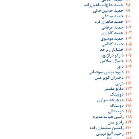
حمید اخلاقی
حمید حاج‌اسماعیل‌زاده
حمید حسین‌خانی
حمید صادقی
حمید طاهری فرد
حمید عرفانی
حمید گلزاری
حمید موسوی
حمید کاظمی
خشایار زبرجد
دارکو دراژیچ
دانیال اسلامی
داور
داوود نوشی صوفیانی
دختران کویر مس
دربی
دفاع مقدس
دوپینگ
دوچرخه سواری
دوستانه
دومیدانی
رئیس هیات مدیره
رادیو مس
رامتین سلیمان زاده
رحیم آلبوغبیش