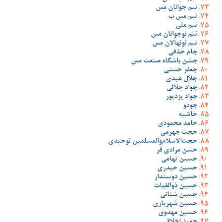
تیم جوانان مس
تیم مس ب
تیم ملی
تیم نوجوانان مس
تیم نونهالان مس
جام حذفی
جشن باشگاه صنعت مس
جعفر حسنی
جلال عبدی
جواد جلالی
جواد یزدپور
جودو
حاشیه
حامد محمودی
حجت جهرمی
حجت‌الاسلام‌والمسلمین توحیدی
حسن مرادی فر
حسین تهامی
حسین حیدری
حسین دوستدار
حسین ذوالغیاث
حسین شنانی
حسین شهریاری
حسین مهدوی