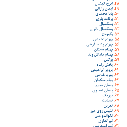
ایرج کهندل
ایمان رازانی
بابا محمدی
برنامه بازی
بسکتبال
بسکتبال بانوان
بگوویچ
بهرام احمدی
بهرام رشیدفرخی
بهنام بستان
بهنام داداش وند
بوکس
پخش زنده
پرویز ابراهیمی
پوریا غلامی
پیام ملکیان
پیمان میری
پیمان نصیری
تبریک
تسلیت
تمرین
تنیس روی میز
تکواندو مس
تیراندازی
تیم امید مس