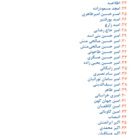
اطلاعیه
امجد مسعودزاده
امسرحسین امیرطاهری
امید پورقنبر
امید زارع
امیر حاج رضایی
امیر حسین بنی اسد
امیر حسین صالحی منش
امیر حسین صالحی‌منش
امیر حسین طاحونی
امیر حسین عسگری
امیر حسین یحیی زاده
امیر زلیکانی
امیر سام نصیری
امیر سامان تورانیان
امیر سیف‌الدینی
امیر طاهر
امیری خراسانی
امین جهان کهن
امین کاظمیان
امین کاویانی
انتصاب
اکبر ایرانمنش
اکبر محمدی
اکبر میثاقیان