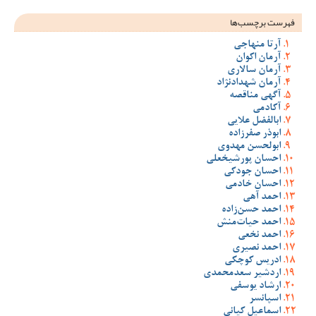
فهرست برچسب‌ها
آرتا منهاجی
آرمان اکوان
آرمان سالاری
آرمان شهدادنژاد
آگهی مناقصه
آکادمی
ابالفضل علایی
ابوذر صفرزاده
ابولحسن مهدوی
احسان پورشیخعلی
احسان جودکی
احسان خادمی
احمد آهی
احمد حسن‌زاده
احمد حیات‌منش
احمد نخعی
احمد نصیری
ادریس کوچکی
اردشیر سعدمحمدی
ارشاد یوسفی
اسپانسر
اسماعیل کیانی