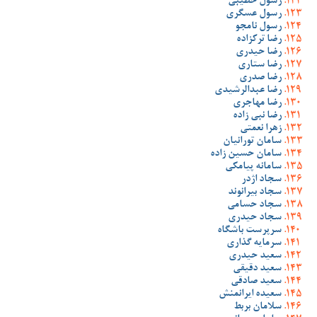
رسول خطیبی
رسول عسگری
رسول نامجو
رضا ترکزاده
رضا حیدری
رضا ستاری
رضا صدری
رضا عبدالرشیدی
رضا مهاجری
رضا نبی زاده
زهرا نعمتی
سامان تورانیان
سامان حسین زاده
سامانه پیامکی
سجاد اژدر
سجاد بیرانوند
سجاد حسامی
سجاد حیدری
سرپرست باشگاه
سرمایه گذاری
سعید حیدری
سعید دقیقی
سعید صادقی
سعیده ایرانمنش
سلامان بربط