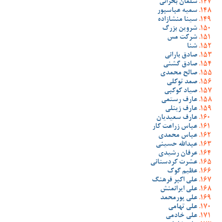
سلمان بحرانی
سمیه عباسپور
سینا منشازاده
شروین بزرگ
شرکت مس
شنا
صادق بارانی
صادق گشنی
صالح محمدی
صمد توکلی
صیاد کوکبی
عارف رستمی
عارف زینلی
عارف سعیدیان
عباس زراعت کار
عباس محمدی
عبدالله حسینی
عرفان رشیدی
عشرت کردستانی
عظیم گوک
علی اکبر فرهنگ
علی ایرانمنش
علی پورمحمد
علی تهامی
علی خادمی