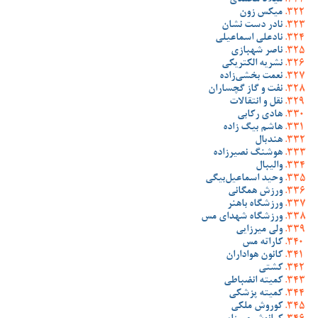
میلاد محمدی
میکس زون
نادر دست نشان
نادعلی اسماعیلی
ناصر شهبازی
نشریه الکتریکی
نعمت بخشی‌زاده
نفت و گاز گچساران
نقل و انتقالات
هادی رکابی
هاشم بیگ زاده
هندبال
هوشنگ نصیرزاده
والیبال
وحید اسماعیل‌بیگی
ورزش همگانی
ورزشگاه باهنر
ورزشگاه شهدای مس
ولی میرزایی
کاراته مس
کانون هواداران
کشتی
کمیته انضباطی
کمیته پزشکی
کوروش ملکی