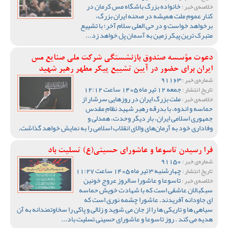
خانواده بزرگ باشگاه مس کرمان در
خلاصه‌ی خبر :
کنار عموم ملت همیشه در صحنه ایران بزرگ،
برخواهد خواست و در حی العلی سلام آخر؛ با تشییع
متبرک ترین پیکر زمین به آسمان پل خواهد زد...
دعوت مؤسسه صندوق بازنشستگی شرکت ملی صنایع مس
ایران برای حضور در آیین تشییع پیکر مطهر رهبر شهید
91163
شماره‌ی خبر :
جمعه 12 تیر ماه 1405 ساعت 12:12
تاریخ انتشار :
ملت بزرگ ایران در روزهایی سرشار از
خلاصه‌ی خبر :
حماسه و اندوه، با بدرقه رهبر شهید نظام مقدس
جمهوری اسلامی ایران، بار دیگر وحدت، همدلی و
وفاداری خود به آرمان‌های والای انقلاب اسلامی را به نمایش خواهد گذاشت.
فرا رسیدن تاسوعا و عاشورای حسینی(ع) تسلیت باد
91150
شماره‌ی خبر :
چهارشنبه 3 تیر ماه 1405 ساعت 11:27
تاریخ انتشار :
تاسوعا و عاشورا سالروز عروج خونین
خلاصه‌ی خبر :
سبکبالان عاشقی است که با شهادت خویش حماسه
ای جاودانه آفریدند. عاشورا چشمه نوری است که
سیاهی ها و تاریکی ها را از جان می شوید و زلالی و پاکی را سخاوتمندانه به آن
هدیه می کند . روز تاسوعا و عاشورای حسینی تسلیت باد...