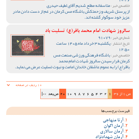
متاسفانه مطلع شدیم آقای لطیف حیدری
خلاصه‌ی خبر :
از پرسنل شریف و زحمتکش باشگاه مس کرمان در غم از دست دادن مادر
عزیز خود سوگوار گشته اند.
سالروز شهادت امام محمد باقر(ع) تسلیت باد
91079
شماره‌ی خبر :
یکشنبه 3 خرداد ماه 1405 ساعت
تاریخ انتشار :
12:50
باشگاه فرهنگی ورزشی صنعت مس
خلاصه‌ی خبر :
کرمان فرا رسیدن سالروز شهادت امام محمد
باقر(ع) را به عموم عاشقان خاندان امامت و نبوت تسلیت عرض می نماید.
ص 1 از 36
1
2
3
4
5
6
7
8
9
10
20
ص‌بعد
>>|
فهرست برچسب‌ها
آرتا منهاجی
آرمان اکوان
آرمان سالاری
آرمان شهدادنژاد