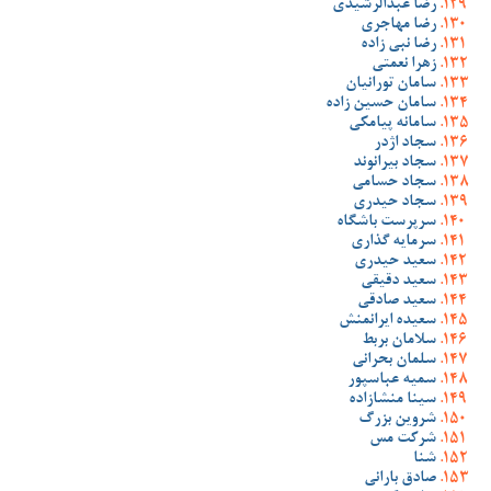
رضا عبدالرشیدی
رضا مهاجری
رضا نبی زاده
زهرا نعمتی
سامان تورانیان
سامان حسین زاده
سامانه پیامکی
سجاد اژدر
سجاد بیرانوند
سجاد حسامی
سجاد حیدری
سرپرست باشگاه
سرمایه گذاری
سعید حیدری
سعید دقیقی
سعید صادقی
سعیده ایرانمنش
سلامان بربط
سلمان بحرانی
سمیه عباسپور
سینا منشازاده
شروین بزرگ
شرکت مس
شنا
صادق بارانی