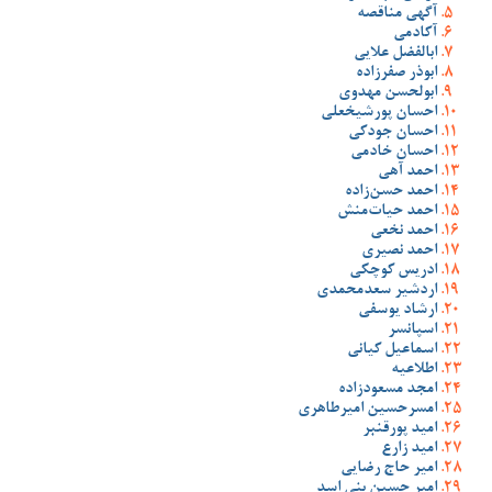
آگهی مناقصه
آکادمی
ابالفضل علایی
ابوذر صفرزاده
ابولحسن مهدوی
احسان پورشیخعلی
احسان جودکی
احسان خادمی
احمد آهی
احمد حسن‌زاده
احمد حیات‌منش
احمد نخعی
احمد نصیری
ادریس کوچکی
اردشیر سعدمحمدی
ارشاد یوسفی
اسپانسر
اسماعیل کیانی
اطلاعیه
امجد مسعودزاده
امسرحسین امیرطاهری
امید پورقنبر
امید زارع
امیر حاج رضایی
امیر حسین بنی اسد