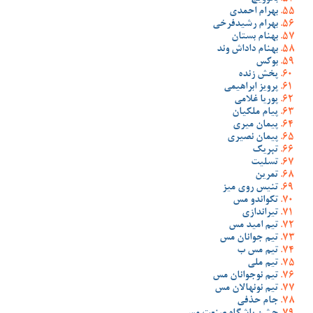
بهرام احمدی
بهرام رشیدفرخی
بهنام بستان
بهنام داداش وند
بوکس
پخش زنده
پرویز ابراهیمی
پوریا غلامی
پیام ملکیان
پیمان میری
پیمان نصیری
تبریک
تسلیت
تمرین
تنیس روی میز
تکواندو مس
تیراندازی
تیم امید مس
تیم جوانان مس
تیم مس ب
تیم ملی
تیم نوجوانان مس
تیم نونهالان مس
جام حذفی