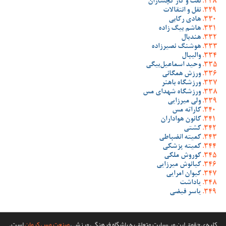
نفت و گاز گچساران
نقل و انتقالات
هادی رکابی
هاشم بیگ زاده
هندبال
هوشنگ نصیرزاده
والیبال
وحید اسماعیل‌بیگی
ورزش همگانی
ورزشگاه باهنر
ورزشگاه شهدای مس
ولی میرزایی
کاراته مس
کانون هواداران
کشتی
کمیته انضباطی
کمیته پزشکی
کوروش ملکی
کیانوش میرزایی
کیوان امرایی
یاداشت
یاسر فیضی
کلیه‌ی حقوق این وب‌سایت متعلق به باشگاه فرهنگی ورزشی
صنعت مس کرمان
است.