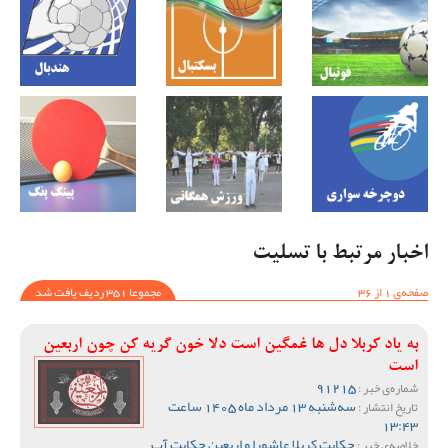
اخبار مرتبط با تسلیت
صفحه‌ی 1 از 36
مجموعا 351 ردیف یافت شد
به یاد کربلا دل ها غمگین است دلا خون گریه کن چون اربعین
است
91215
شماره‌ی خبر :
سه‌شنبه 13 مرداد ماه 1405 ساعت
تاریخ انتشار :
13:43
حکایت کربلا عاشورا و اربعین حکایت آب
خلاصه‌ی خبر :