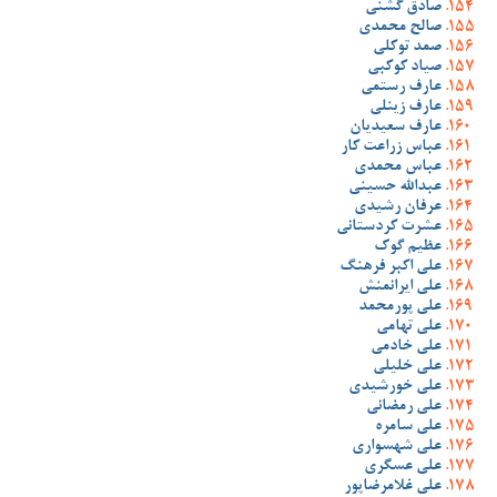
صادق گشنی
صالح محمدی
صمد توکلی
صیاد کوکبی
عارف رستمی
عارف زینلی
عارف سعیدیان
عباس زراعت کار
عباس محمدی
عبدالله حسینی
عرفان رشیدی
عشرت کردستانی
عظیم گوک
علی اکبر فرهنگ
علی ایرانمنش
علی پورمحمد
علی تهامی
علی خادمی
علی خلیلی
علی خورشیدی
علی رمضانی
علی سامره
علی شهسواری
علی عسگری
علی غلامرضاپور