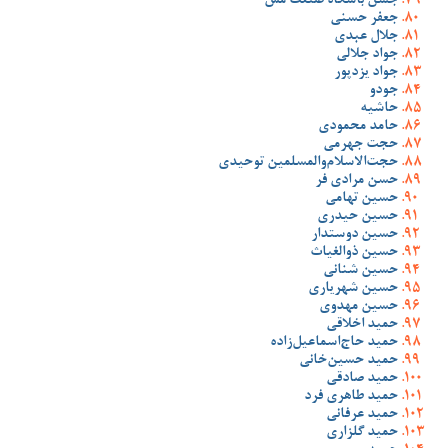
جشن باشگاه صنعت مس
جعفر حسنی
جلال عبدی
جواد جلالی
جواد یزدپور
جودو
حاشیه
حامد محمودی
حجت جهرمی
حجت‌الاسلام‌والمسلمین توحیدی
حسن مرادی فر
حسین تهامی
حسین حیدری
حسین دوستدار
حسین ذوالغیاث
حسین شنانی
حسین شهریاری
حسین مهدوی
حمید اخلاقی
حمید حاج‌اسماعیل‌زاده
حمید حسین‌خانی
حمید صادقی
حمید طاهری فرد
حمید عرفانی
حمید گلزاری