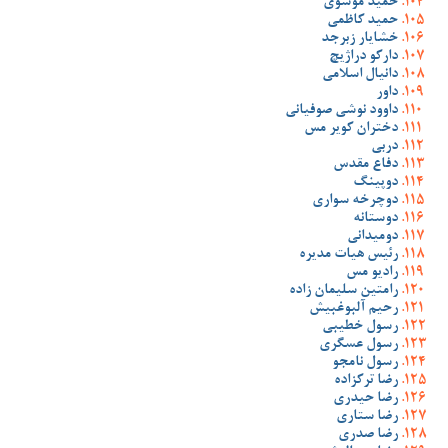
حمید موسوی
حمید کاظمی
خشایار زبرجد
دارکو دراژیچ
دانیال اسلامی
داور
داوود نوشی صوفیانی
دختران کویر مس
دربی
دفاع مقدس
دوپینگ
دوچرخه سواری
دوستانه
دومیدانی
رئیس هیات مدیره
رادیو مس
رامتین سلیمان زاده
رحیم آلبوغبیش
رسول خطیبی
رسول عسگری
رسول نامجو
رضا ترکزاده
رضا حیدری
رضا ستاری
رضا صدری