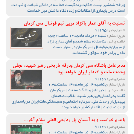
و زخم شمشیر نیست حکایت زندگیست حماسه مردانگی شهامت و شهادت
است درس پایداری از اعتقادات و زنده نگاه داشتن دین خداست
تسلیت به آقای عمار پاکزاد مربی تیم فوتبال مس کرمان
91195
شماره‌ی خبر :
شنبه 3 مرداد ماه 1405 ساعت 15:52
تاریخ انتشار :
متاسفانه مطلع شدیم آقای عمار پاکزاد
خلاصه‌ی خبر :
از مربیان تیم فوتبال مس کرمان در غم از دست
دادن برادر خود سوگوار گشته اند.
مدیرعامل باشگاه مس کرمان:بدرقه تاریخی رهبر شهید، تجلی
وحدت ملت و اقتدار ایران خواهد بود
91167
شماره‌ی خبر :
یکشنبه 14 تیر ماه 1405 ساعت 10:35
تاریخ انتشار :
مدیرعامل باشگاه صنعت مس کرمان
خلاصه‌ی خبر :
گفت: بدرقه تاریخی رهبر شهید انقلاب، صحنه‌ای
بی‌بدیل از وحدت ملی، سرمایه اجتماعی و همبستگی ملت ایران در پاسداری
از عزت، امنیت و اقتدار کشور خواهد بود؛
باید برخواست و به آسمان پل زد/حی العلی سلام آخر...
91166
شماره‌ی خبر :
یکشنبه 14 تیر ماه 1405 ساعت 10:16
تاریخ انتشار :