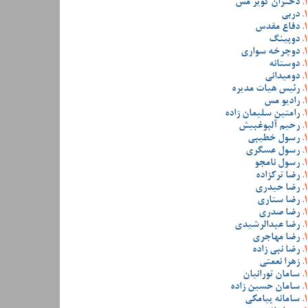
دختران کویر مس
دربی
دفاع مقدس
دوپینگ
دوچرخه سواری
دوستانه
دومیدانی
رئیس هیات مدیره
رادیو مس
رامتین سلیمان زاده
رحیم آلبوغبیش
رسول خطیبی
رسول عسگری
رسول نامجو
رضا ترکزاده
رضا حیدری
رضا ستاری
رضا صدری
رضا عبدالرشیدی
رضا مهاجری
رضا نبی زاده
زهرا نعمتی
سامان تورانیان
سامان حسین زاده
سامانه پیامکی