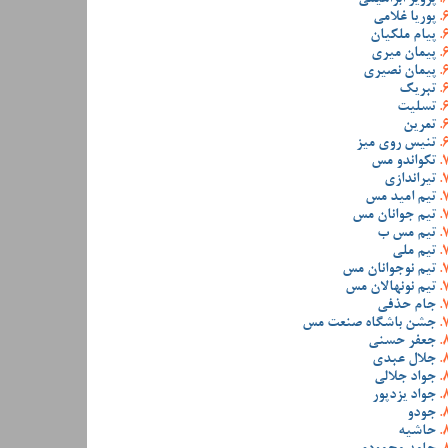
پوریا غلامی
پیام ملکیان
پیمان میری
پیمان نصیری
تبریک
تسلیت
تمرین
تنیس روی میز
تکواندو مس
تیراندازی
تیم امید مس
تیم جوانان مس
تیم مس ب
تیم ملی
تیم نوجوانان مس
تیم نونهالان مس
جام حذفی
جشن باشگاه صنعت مس
جعفر حسنی
جلال عبدی
جواد جلالی
جواد یزدپور
جودو
حاشیه