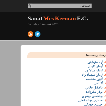
Sanat
Mes Kerman
F.C.
Saturday 8 August 2026
رست برچسب‌ها
آرتا منهاجی
آرمان اکوان
آرمان سالاری
آرمان شهدادنژاد
آگهی مناقصه
آکادمی
ابالفضل علایی
ابوذر صفرزاده
ابولحسن مهدوی
احسان پورشیخعلی
احسان جودکی