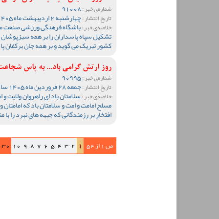
91008
شماره‌ی خبر :
چهارشنبه 2 اردیبهشت ماه 1405 ساعت 09:53
تاریخ انتشار :
باشگاه فرهنگی ورزشی صنعت مس
خلاصه‌ی خبر :
تشکیل سپاه پاسداران را بر همه سبزپوشان م
کشور تبریک می گوید و بر همه جان برکفان پ
روز ارتش گرامی باد... به پاس شجاعت
90995
شماره‌ی خبر :
جمعه 28 فروردین ماه 1405 ساعت 19:19
تاریخ انتشار :
سلامتان باد ای راهروان ولایت و ا
خلاصه‌ی خبر :
مسلح امامت و امت و سلامتان باد که امامتان و
افتخار بر رزمندگانی که جبهه های نبرد را با
ص 1 از 54
1
2
3
4
5
6
7
8
9
10
30