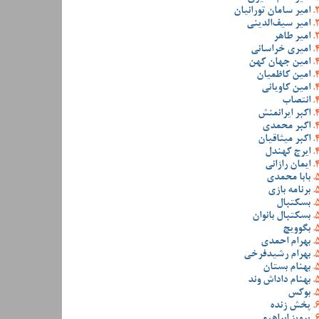
امیر سامان تورانیان
امیر سیف‌الدینی
امیر طاهر
امیری خراسانی
امین جهان کهن
امین کاظمیان
امین کاویانی
انتصاب
اکبر ایرانمنش
اکبر محمدی
اکبر میثاقیان
ایرج کهندل
ایمان رازانی
بابا محمدی
برنامه بازی
بسکتبال
بسکتبال بانوان
بگوویچ
بهرام احمدی
بهرام رشیدفرخی
بهنام بستان
بهنام داداش وند
بوکس
پخش زنده
پرویز ابراهیمی