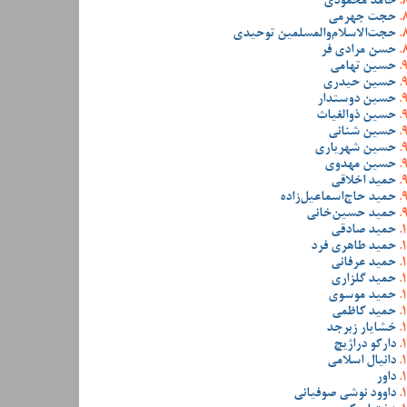
حامد محمودی
حجت جهرمی
حجت‌الاسلام‌والمسلمین توحیدی
حسن مرادی فر
حسین تهامی
حسین حیدری
حسین دوستدار
حسین ذوالغیاث
حسین شنانی
حسین شهریاری
حسین مهدوی
حمید اخلاقی
حمید حاج‌اسماعیل‌زاده
حمید حسین‌خانی
حمید صادقی
حمید طاهری فرد
حمید عرفانی
حمید گلزاری
حمید موسوی
حمید کاظمی
خشایار زبرجد
دارکو دراژیچ
دانیال اسلامی
داور
داوود نوشی صوفیانی