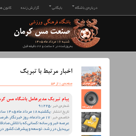
درباره‌ی باشگاه
بایگانی
گزارش زنده
کانون هو
شنبه 16 مرداد ماه 1405
به‌روزشده در 2 ساعت و 22 دقیقه قبل
اخبار مرتبط با تبریک
صفحه‌ی 1 از 54
پیام تبریک مدیرعامل باشگاه مس کرم
91225
شماره‌ی خبر :
یکشنبه 18 مرداد ماه 1405 ساعت 09:49
تاریخ انتشار :
17 مردادماه، روز خبرنگار، 
خلاصه‌ی خبر :
عرصه خبر و رسانه؛ کسانی که با تلاش صادقا
بی‌بدیل در رشد، توسعه و پیشرفت کشور در ع