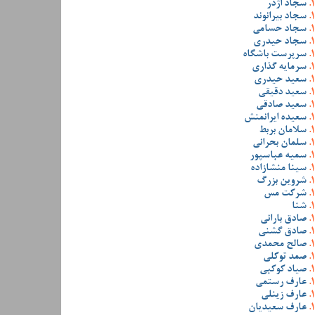
سجاد اژدر
سجاد بیرانوند
سجاد حسامی
سجاد حیدری
سرپرست باشگاه
سرمایه گذاری
سعید حیدری
سعید دقیقی
سعید صادقی
سعیده ایرانمنش
سلامان بربط
سلمان بحرانی
سمیه عباسپور
سینا منشازاده
شروین بزرگ
شرکت مس
شنا
صادق بارانی
صادق گشنی
صالح محمدی
صمد توکلی
صیاد کوکبی
عارف رستمی
عارف زینلی
عارف سعیدیان