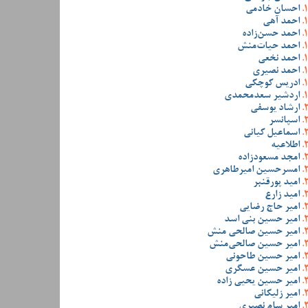
احسان خادمی
احمد آهی
احمد حسن‌زاده
احمد حیات‌منش
احمد نخعی
احمد نصیری
ادریس کوچکی
اردشیر سعدمحمدی
ارشاد یوسفی
اسپانسر
اسماعیل کیانی
اطلاعیه
امجد مسعودزاده
امسرحسین امیرطاهری
امید پورقنبر
امید زارع
امیر حاج رضایی
امیر حسین بنی اسد
امیر حسین صالحی منش
امیر حسین صالحی‌منش
امیر حسین طاحونی
امیر حسین عسگری
امیر حسین یحیی زاده
امیر زلیکانی
امیر سام نصیری