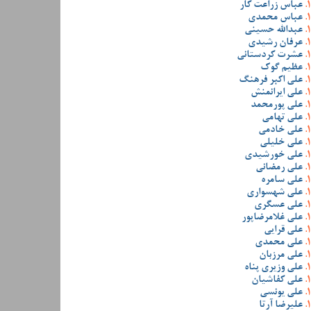
عباس زراعت کار
عباس محمدی
عبدالله حسینی
عرفان رشیدی
عشرت کردستانی
عظیم گوک
علی اکبر فرهنگ
علی ایرانمنش
علی پورمحمد
علی تهامی
علی خادمی
علی خلیلی
علی خورشیدی
علی رمضانی
علی سامره
علی شهسواری
علی عسگری
علی غلامرضاپور
علی قرایی
علی محمدی
علی مرزبان
علی وزیری پناه
علی کفاشیان
علی یونسی
علیرضا آرتا