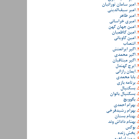
امیر سامان تورانیان
امیر سیف‌الدینی
امیر طاهر
امیری خراسانی
امین جهان کهن
امین کاظمیان
امین کاویانی
انتصاب
اکبر ایرانمنش
اکبر محمدی
اکبر میثاقیان
ایرج کهندل
ایمان رازانی
بابا محمدی
برنامه بازی
بسکتبال
بسکتبال بانوان
بگوویچ
بهرام احمدی
بهرام رشیدفرخی
بهنام بستان
بهنام داداش وند
بوکس
پخش زنده
پرویز ابراهیمی