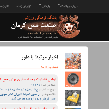
درباره‌ی باشگاه
بایگانی
گزارش زنده
کانون هو
شنبه 16 مرداد ماه 1405
به‌روزشده در 9 ساعت و 45 دقیقه قبل
اخبار مرتبط با داور
صفحه‌ی 1 از 50
اولین قضاوت وحید صفری برای مس کرم
91186
شماره‌ی خبر :
پنج‌شنبه 25 تیر ماه 1405 ساعت 12:50
تاریخ انتشار :
از سوی کمیته داوران فدراسیون 
خلاصه‌ی خبر :
مس کرمان و نود ارومیه معرفی شد.