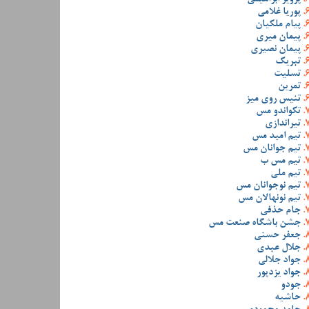
پوریا غلامی
پیام ملکیان
پیمان میری
پیمان نصیری
تبریک
تسلیت
تمرین
تنیس روی میز
تکواندو مس
تیراندازی
تیم امید مس
تیم جوانان مس
تیم مس ب
تیم ملی
تیم نوجوانان مس
تیم نونهالان مس
جام حذفی
جشن باشگاه صنعت مس
جعفر حسنی
جلال عبدی
جواد جلالی
جواد یزدپور
جودو
حاشیه