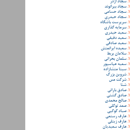
سجاد اژدر
سجاد بیرانوند
سجاد حسامی
سجاد حیدری
سرپرست باشگاه
سرمایه گذاری
سعید حیدری
سعید دقیقی
سعید صادقی
سعیده ایرانمنش
سلامان بربط
سلمان بحرانی
سمیه عباسپور
سینا منشازاده
شروین بزرگ
شرکت مس
شنا
صادق بارانی
صادق گشنی
صالح محمدی
صمد توکلی
صیاد کوکبی
عارف رستمی
عارف زینلی
عارف سعیدیان