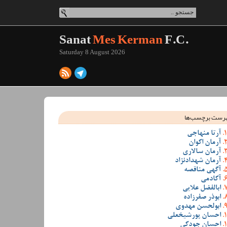
Sanat
Mes Kerman
F.C.
Saturday 8 August 2026
رست برچسب‌ها
آرتا منهاجی
آرمان اکوان
آرمان سالاری
آرمان شهدادنژاد
آگهی مناقصه
آکادمی
ابالفضل علایی
ابوذر صفرزاده
ابولحسن مهدوی
احسان پورشیخعلی
احسان جودکی