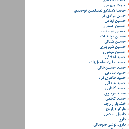
حامد محمودی
حجت جهرمی
حجت‌الاسلام‌والمسلمین توحیدی
حسن مرادی فر
حسین تهامی
حسین حیدری
حسین دوستدار
حسین ذوالغیاث
حسین شنانی
حسین شهریاری
حسین مهدوی
حمید اخلاقی
حمید حاج‌اسماعیل‌زاده
حمید حسین‌خانی
حمید صادقی
حمید طاهری فرد
حمید عرفانی
حمید گلزاری
حمید موسوی
حمید کاظمی
خشایار زبرجد
دارکو دراژیچ
دانیال اسلامی
داور
داوود نوشی صوفیانی