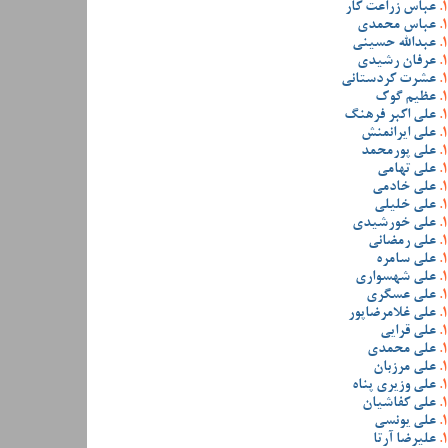
عباس زراعت کار
عباس محمدی
عبدالله حسینی
عرفان رشیدی
عشرت کردستانی
عظیم گوک
علی اکبر فرهنگ
علی ایرانمنش
علی پورمحمد
علی تهامی
علی خادمی
علی خلیلی
علی خورشیدی
علی رمضانی
علی سامره
علی شهسواری
علی عسگری
علی غلامرضاپور
علی قرایی
علی محمدی
علی مرزبان
علی وزیری پناه
علی کفاشیان
علی یونسی
علیرضا آرتا