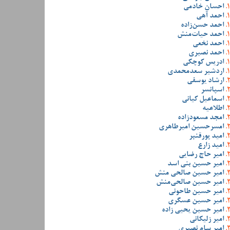
احسان خادمی
احمد آهی
احمد حسن‌زاده
احمد حیات‌منش
احمد نخعی
احمد نصیری
ادریس کوچکی
اردشیر سعدمحمدی
ارشاد یوسفی
اسپانسر
اسماعیل کیانی
اطلاعیه
امجد مسعودزاده
امسرحسین امیرطاهری
امید پورقنبر
امید زارع
امیر حاج رضایی
امیر حسین بنی اسد
امیر حسین صالحی منش
امیر حسین صالحی‌منش
امیر حسین طاحونی
امیر حسین عسگری
امیر حسین یحیی زاده
امیر زلیکانی
امیر سام نصیری