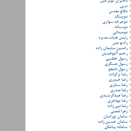
دختران کویر مس
دربی
دفاع مقدس
دوپینگ
دوچرخه سواری
دوستانه
دومیدانی
رئیس هیات مدیره
رادیو مس
رامتین سلیمان زاده
رحیم آلبوغبیش
رسول خطیبی
رسول عسگری
رسول نامجو
رضا ترکزاده
رضا حیدری
رضا ستاری
رضا صدری
رضا عبدالرشیدی
رضا مهاجری
رضا نبی زاده
زهرا نعمتی
سامان تورانیان
سامان حسین زاده
سامانه پیامکی