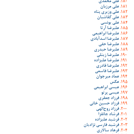
علی محمدی
علی مرزبان
علی وزیری پناه
علی کفاشیان
علی یونسی
علیرضا آرتا
علیرضا ابراهیمی
علیرضا اسدآبادی
علیرضا حقی
علیرضا حیدری
علیرضا زینلی
علیرضا علیزاده
علیرضا قادری
علیرضا قاسمی
عماد میرجوان
عکس
عیسی ابراهیمی
عیسی پرتو
فرزاد جعفری
فرزاد حسین خانی
فرزاد روح‌الهی
فرشاد جانفزا
فرشید علیزاده
فرشید فارسی نژادیان
فرهاد سالاری