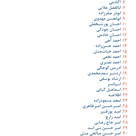
آکادمی
ابالفضل علایی
ابوذر صفرزاده
ابولحسن مهدوی
احسان پورشیخعلی
احسان جودکی
احسان خادمی
احمد آهی
احمد حسن‌زاده
احمد حیات‌منش
احمد نخعی
احمد نصیری
ادریس کوچکی
اردشیر سعدمحمدی
ارشاد یوسفی
اسپانسر
اسماعیل کیانی
اطلاعیه
امجد مسعودزاده
امسرحسین امیرطاهری
امید پورقنبر
امید زارع
امیر حاج رضایی
امیر حسین بنی اسد
امیر حسین صالحی منش