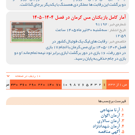
دو برگشت این رقابت ها عملکردی همسنگ با یکدیگر برجای گذاشت.
آمار کامل بازیکنان مس کرمان در فصل 1404-1405
91192
شماره‌ی خبر :
سه‌شنبه 30 تیر ماه 1405 ساعت
تاریخ انتشار :
12:59
رقابت های لیگ یک فوتبال کشور در
خلاصه‌ی خبر :
فصل 1404-1405 برای مس کرمان با انجام 17 بازی
در دور رفت، 16 بازی در دور برگشت (بازی برابر نود نیمه تمام ماند) و دو
بازی در جام حذفی به پایان رسید.
ص 1 از 432
1
2
3
4
5
6
7
8
9
10
70
140
220
290
360
430
ص‌بعد
فهرست برچسب‌ها
آرتا منهاجی
آرمان اکوان
آرمان سالاری
آرمان شهدادنژاد
آگهی مناقصه