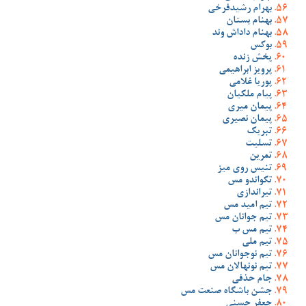
بهرام رشیدفرخی
بهنام بستان
بهنام داداش وند
بوکس
پخش زنده
پرویز ابراهیمی
پوریا غلامی
پیام ملکیان
پیمان میری
پیمان نصیری
تبریک
تسلیت
تمرین
تنیس روی میز
تکواندو مس
تیراندازی
تیم امید مس
تیم جوانان مس
تیم مس ب
تیم ملی
تیم نوجوانان مس
تیم نونهالان مس
جام حذفی
جشن باشگاه صنعت مس
جعفر حسنی