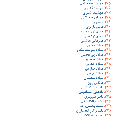
مهرداد صمصامی
مهرداد قنبری
مهشید اشتری
مهیار زحمتکش
موسوی
میثم پاریزی
میثم تهی دست
میثم فردوسی
میرهانی هاشمی
میلاد باقری
میلاد پورصف‌شکن
میلاد پورمحسن
میلاد جعفری
میلاد خدایی
میلاد صارمی
میلاد غریبی
میلاد محمدی
میکس زون
نادر دست نشان
نادعلی اسماعیلی
ناصر شهبازی
نشریه الکتریکی
نعمت بخشی‌زاده
نفت و گاز گچساران
نقل و انتقالات