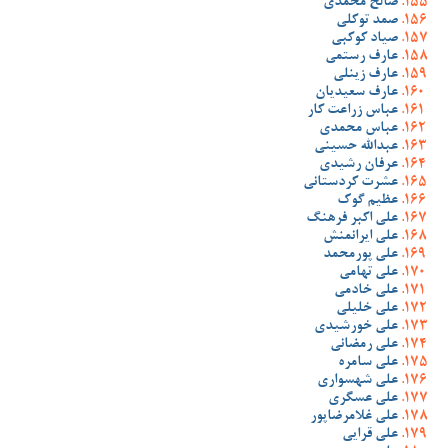
صالح محمدی
صمد توکلی
صیاد کوکبی
عارف رستمی
عارف زینلی
عارف سعیدیان
عباس زراعت کار
عباس محمدی
عبدالله حسینی
عرفان رشیدی
عشرت کردستانی
عظیم گوک
علی اکبر فرهنگ
علی ایرانمنش
علی پورمحمد
علی تهامی
علی خادمی
علی خلیلی
علی خورشیدی
علی رمضانی
علی سامره
علی شهسواری
علی عسگری
علی غلامرضاپور
علی قرایی