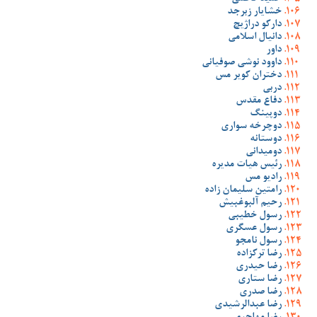
خشایار زبرجد
دارکو دراژیچ
دانیال اسلامی
داور
داوود نوشی صوفیانی
دختران کویر مس
دربی
دفاع مقدس
دوپینگ
دوچرخه سواری
دوستانه
دومیدانی
رئیس هیات مدیره
رادیو مس
رامتین سلیمان زاده
رحیم آلبوغبیش
رسول خطیبی
رسول عسگری
رسول نامجو
رضا ترکزاده
رضا حیدری
رضا ستاری
رضا صدری
رضا عبدالرشیدی