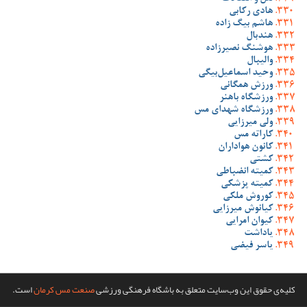
هادی رکابی
هاشم بیگ زاده
هندبال
هوشنگ نصیرزاده
والیبال
وحید اسماعیل‌بیگی
ورزش همگانی
ورزشگاه باهنر
ورزشگاه شهدای مس
ولی میرزایی
کاراته مس
کانون هواداران
کشتی
کمیته انضباطی
کمیته پزشکی
کوروش ملکی
کیانوش میرزایی
کیوان امرایی
یاداشت
یاسر فیضی
کلیه‌ی حقوق این وب‌سایت متعلق به باشگاه فرهنگی ورزشی
صنعت مس کرمان
است.