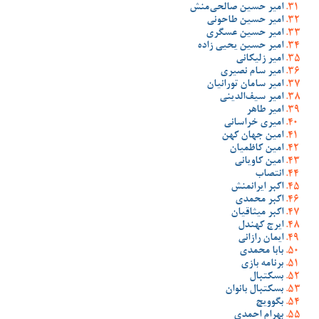
امیر حسین صالحی‌منش
امیر حسین طاحونی
امیر حسین عسگری
امیر حسین یحیی زاده
امیر زلیکانی
امیر سام نصیری
امیر سامان تورانیان
امیر سیف‌الدینی
امیر طاهر
امیری خراسانی
امین جهان کهن
امین کاظمیان
امین کاویانی
انتصاب
اکبر ایرانمنش
اکبر محمدی
اکبر میثاقیان
ایرج کهندل
ایمان رازانی
بابا محمدی
برنامه بازی
بسکتبال
بسکتبال بانوان
بگوویچ
بهرام احمدی