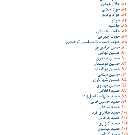
جلال عبدی
جواد جلالی
جواد یزدپور
جودو
حاشیه
حامد محمودی
حجت جهرمی
حجت‌الاسلام‌والمسلمین توحیدی
حسن مرادی فر
حسین تهامی
حسین حیدری
حسین دوستدار
حسین ذوالغیاث
حسین شنانی
حسین شهریاری
حسین مهدوی
حمید اخلاقی
حمید حاج‌اسماعیل‌زاده
حمید حسین‌خانی
حمید صادقی
حمید طاهری فرد
حمید عرفانی
حمید گلزاری
حمید موسوی
حمید کاظمی