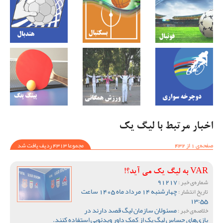
اخبار مرتبط با لیگ یک
صفحه‌ی 1 از 432
مجموعا 4313 ردیف یافت شد
VAR به لیگ یک می آید؟!
91217
شماره‌ی خبر :
چهارشنبه 14 مرداد ماه 1405 ساعت
تاریخ انتشار :
13:55
مسئولان سازمان لیگ قصد دارند در
خلاصه‌ی خبر :
بازی‌های حساس لیگ یک از کمک داور ویدئویی استفاده کنند.