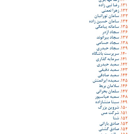
رضا مهاجری
رضا نبی زاده
زهرا نعمتی
سامان تورانیان
سامان حسین زاده
سامانه پیامکی
سجاد اژدر
سجاد بیرانوند
سجاد حسامی
سجاد حیدری
سرپرست باشگاه
سرمایه گذاری
سعید حیدری
سعید دقیقی
سعید صادقی
سعیده ایرانمنش
سلامان بربط
سلمان بحرانی
سمیه عباسپور
سینا منشازاده
شروین بزرگ
شرکت مس
شنا
صادق بارانی
صادق گشنی