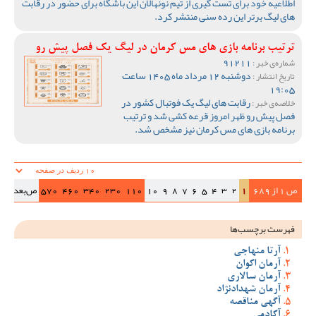
اطلاعیه خود برای تست گیری از تیم نونهالان این باشگاه برای حضور در رقابت
های لیگ برتر این رده سنی منتشر کرد.
ترتیب برنامه بازی های مس کرمان در لیگ یک فصل پیش رو
91211
شماره‌ی خبر :
دوشنبه 12 مرداد ماه 1405 ساعت
تاریخ انتشار :
19:05
رقابت های لیگ یک فوتبال کشور در
خلاصه‌ی خبر :
فصل پیش رو ظهر امروز قرعه کشی شد و ترتیب
برنامه بازی های مس کرمان نیز مشخص شد.
ص 1 از 689
1
2
3
4
5
6
7
8
9
10
110
230
340
460
570
ص‌بعد
>>|
فهرست برچسب‌ها
آرتا منهاجی
آرمان اکوان
آرمان سالاری
آرمان شهدادنژاد
آگهی مناقصه
آکادمی