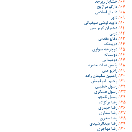
خشایار زبرجد
دارکو دراژیچ
دانیال اسلامی
داور
داوود نوشی صوفیانی
دختران کویر مس
دربی
دفاع مقدس
دوپینگ
دوچرخه سواری
دوستانه
دومیدانی
رئیس هیات مدیره
رادیو مس
رامتین سلیمان زاده
رحیم آلبوغبیش
رسول خطیبی
رسول عسگری
رسول نامجو
رضا ترکزاده
رضا حیدری
رضا ستاری
رضا صدری
رضا عبدالرشیدی
رضا مهاجری