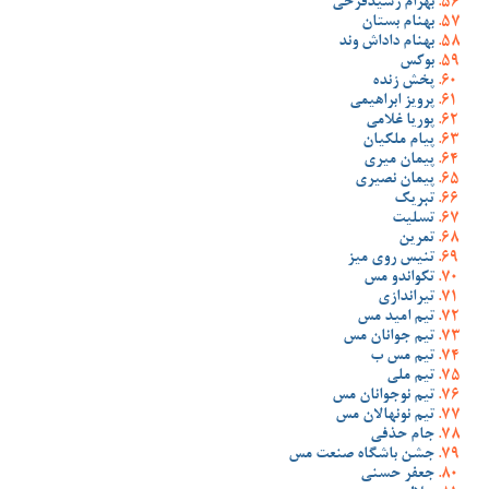
بهرام رشیدفرخی
بهنام بستان
بهنام داداش وند
بوکس
پخش زنده
پرویز ابراهیمی
پوریا غلامی
پیام ملکیان
پیمان میری
پیمان نصیری
تبریک
تسلیت
تمرین
تنیس روی میز
تکواندو مس
تیراندازی
تیم امید مس
تیم جوانان مس
تیم مس ب
تیم ملی
تیم نوجوانان مس
تیم نونهالان مس
جام حذفی
جشن باشگاه صنعت مس
جعفر حسنی