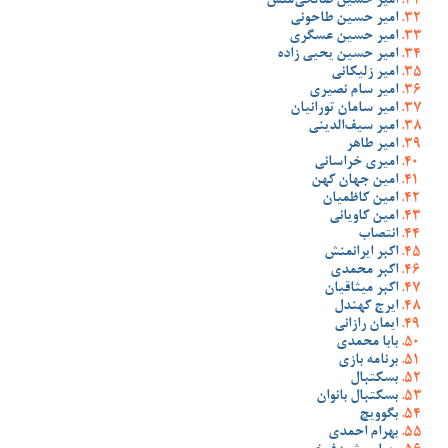
امیر حسین صالحی‌منش
امیر حسین طاحونی
امیر حسین عسگری
امیر حسین یحیی زاده
امیر زلیکانی
امیر سام نصیری
امیر سامان تورانیان
امیر سیف‌الدینی
امیر طاهر
امیری خراسانی
امین جهان کهن
امین کاظمیان
امین کاویانی
انتصاب
اکبر ایرانمنش
اکبر محمدی
اکبر میثاقیان
ایرج کهندل
ایمان رازانی
بابا محمدی
برنامه بازی
بسکتبال
بسکتبال بانوان
بگوویچ
بهرام احمدی