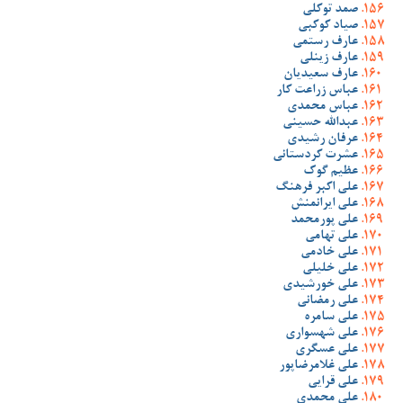
صمد توکلی
صیاد کوکبی
عارف رستمی
عارف زینلی
عارف سعیدیان
عباس زراعت کار
عباس محمدی
عبدالله حسینی
عرفان رشیدی
عشرت کردستانی
عظیم گوک
علی اکبر فرهنگ
علی ایرانمنش
علی پورمحمد
علی تهامی
علی خادمی
علی خلیلی
علی خورشیدی
علی رمضانی
علی سامره
علی شهسواری
علی عسگری
علی غلامرضاپور
علی قرایی
علی محمدی