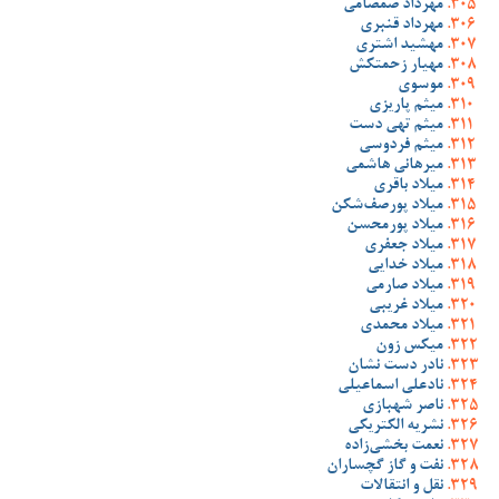
مهرداد صمصامی
مهرداد قنبری
مهشید اشتری
مهیار زحمتکش
موسوی
میثم پاریزی
میثم تهی دست
میثم فردوسی
میرهانی هاشمی
میلاد باقری
میلاد پورصف‌شکن
میلاد پورمحسن
میلاد جعفری
میلاد خدایی
میلاد صارمی
میلاد غریبی
میلاد محمدی
میکس زون
نادر دست نشان
نادعلی اسماعیلی
ناصر شهبازی
نشریه الکتریکی
نعمت بخشی‌زاده
نفت و گاز گچساران
نقل و انتقالات