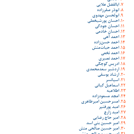
ابالفضل علایی
ابوذر صفرزاده
ابولحسن مهدوی
احسان پورشیخعلی
احسان جودکی
احسان خادمی
احمد آهی
احمد حسن‌زاده
احمد حیات‌منش
احمد نخعی
احمد نصیری
ادریس کوچکی
اردشیر سعدمحمدی
ارشاد یوسفی
اسپانسر
اسماعیل کیانی
اطلاعیه
امجد مسعودزاده
امسرحسین امیرطاهری
امید پورقنبر
امید زارع
امیر حاج رضایی
امیر حسین بنی اسد
امیر حسین صالحی منش