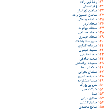
رضا نبی زاده
زهرا نعمتی
سامان تورانیان
سامان حسین زاده
سامانه پیامکی
سجاد اژدر
سجاد بیرانوند
سجاد حسامی
سجاد حیدری
سرپرست باشگاه
سرمایه گذاری
سعید حیدری
سعید دقیقی
سعید صادقی
سعیده ایرانمنش
سلامان بربط
سلمان بحرانی
سمیه عباسپور
سینا منشازاده
شروین بزرگ
شرکت مس
شنا
صادق بارانی
صادق گشنی
صالح محمدی