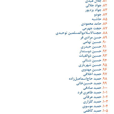
جلال عبدی
جواد جلالی
جواد یزدپور
جودو
حاشیه
حامد محمودی
حجت جهرمی
حجت‌الاسلام‌والمسلمین توحیدی
حسن مرادی فر
حسین تهامی
حسین حیدری
حسین دوستدار
حسین ذوالغیاث
حسین شنانی
حسین شهریاری
حسین مهدوی
حمید اخلاقی
حمید حاج‌اسماعیل‌زاده
حمید حسین‌خانی
حمید صادقی
حمید طاهری فرد
حمید عرفانی
حمید گلزاری
حمید موسوی
حمید کاظمی