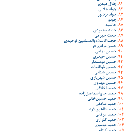
جلال عبدی
جواد جلالی
جواد یزدپور
جودو
حاشیه
حامد محمودی
حجت جهرمی
حجت‌الاسلام‌والمسلمین توحیدی
حسن مرادی فر
حسین تهامی
حسین حیدری
حسین دوستدار
حسین ذوالغیاث
حسین شنانی
حسین شهریاری
حسین مهدوی
حمید اخلاقی
حمید حاج‌اسماعیل‌زاده
حمید حسین‌خانی
حمید صادقی
حمید طاهری فرد
حمید عرفانی
حمید گلزاری
حمید موسوی
حمید کاظمی