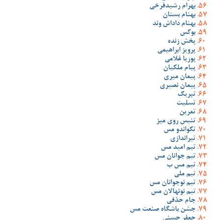
بهرام رشیدفرخی
بهنام بستان
بهنام داداش وند
بوکس
پخش زنده
پرویز ابراهیمی
پوریا غلامی
پیام ملکیان
پیمان میری
پیمان نصیری
تبریک
تسلیت
تمرین
تنیس روی میز
تکواندو مس
تیراندازی
تیم امید مس
تیم جوانان مس
تیم مس ب
تیم ملی
تیم نوجوانان مس
تیم نونهالان مس
جام حذفی
جشن باشگاه صنعت مس
جعفر حسنی