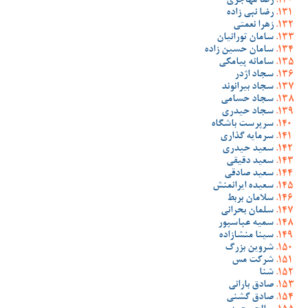
رضا مهاجری
رضا نبی زاده
زهرا نعمتی
سامان تورانیان
سامان حسین زاده
سامانه پیامکی
سجاد اژدر
سجاد بیرانوند
سجاد حسامی
سجاد حیدری
سرپرست باشگاه
سرمایه گذاری
سعید حیدری
سعید دقیقی
سعید صادقی
سعیده ایرانمنش
سلامان بربط
سلمان بحرانی
سمیه عباسپور
سینا منشازاده
شروین بزرگ
شرکت مس
شنا
صادق بارانی
صادق گشنی