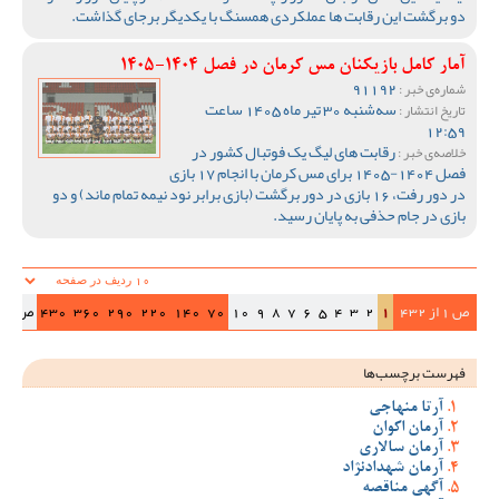
دو برگشت این رقابت ها عملکردی همسنگ با یکدیگر برجای گذاشت.
آمار کامل بازیکنان مس کرمان در فصل 1404-1405
91192
شماره‌ی خبر :
سه‌شنبه 30 تیر ماه 1405 ساعت
تاریخ انتشار :
12:59
رقابت های لیگ یک فوتبال کشور در
خلاصه‌ی خبر :
فصل 1404-1405 برای مس کرمان با انجام 17 بازی
در دور رفت، 16 بازی در دور برگشت (بازی برابر نود نیمه تمام ماند) و دو
بازی در جام حذفی به پایان رسید.
ص 1 از 432
1
2
3
4
5
6
7
8
9
10
70
140
220
290
360
430
ص‌بعد
فهرست برچسب‌ها
آرتا منهاجی
آرمان اکوان
آرمان سالاری
آرمان شهدادنژاد
آگهی مناقصه