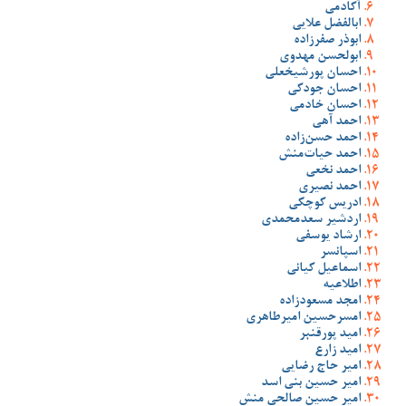
آکادمی
ابالفضل علایی
ابوذر صفرزاده
ابولحسن مهدوی
احسان پورشیخعلی
احسان جودکی
احسان خادمی
احمد آهی
احمد حسن‌زاده
احمد حیات‌منش
احمد نخعی
احمد نصیری
ادریس کوچکی
اردشیر سعدمحمدی
ارشاد یوسفی
اسپانسر
اسماعیل کیانی
اطلاعیه
امجد مسعودزاده
امسرحسین امیرطاهری
امید پورقنبر
امید زارع
امیر حاج رضایی
امیر حسین بنی اسد
امیر حسین صالحی منش