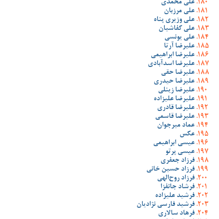
علی محمدی
علی مرزبان
علی وزیری پناه
علی کفاشیان
علی یونسی
علیرضا آرتا
علیرضا ابراهیمی
علیرضا اسدآبادی
علیرضا حقی
علیرضا حیدری
علیرضا زینلی
علیرضا علیزاده
علیرضا قادری
علیرضا قاسمی
عماد میرجوان
عکس
عیسی ابراهیمی
عیسی پرتو
فرزاد جعفری
فرزاد حسین خانی
فرزاد روح‌الهی
فرشاد جانفزا
فرشید علیزاده
فرشید فارسی نژادیان
فرهاد سالاری