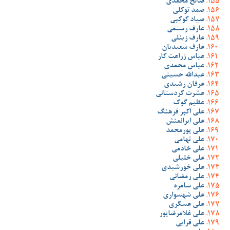
صالح محمدی
صمد توکلی
صیاد کوکبی
عارف رستمی
عارف زینلی
عارف سعیدیان
عباس زراعت کار
عباس محمدی
عبدالله حسینی
عرفان رشیدی
عشرت کردستانی
عظیم گوک
علی اکبر فرهنگ
علی ایرانمنش
علی پورمحمد
علی تهامی
علی خادمی
علی خلیلی
علی خورشیدی
علی رمضانی
علی سامره
علی شهسواری
علی عسگری
علی غلامرضاپور
علی قرایی