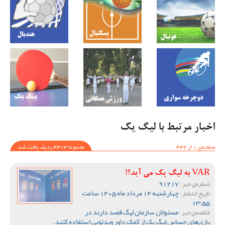
اخبار مرتبط با لیگ یک
صفحه‌ی 1 از 432
مجموعا 4313 ردیف یافت شد
VAR به لیگ یک می آید؟!
91217
شماره‌ی خبر :
چهارشنبه 14 مرداد ماه 1405 ساعت
تاریخ انتشار :
13:55
مسئولان سازمان لیگ قصد دارند در
خلاصه‌ی خبر :
بازی‌های حساس لیگ یک از کمک داور ویدئویی استفاده کنند.