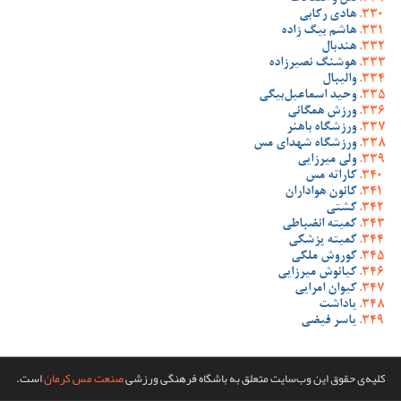
هادی رکابی
هاشم بیگ زاده
هندبال
هوشنگ نصیرزاده
والیبال
وحید اسماعیل‌بیگی
ورزش همگانی
ورزشگاه باهنر
ورزشگاه شهدای مس
ولی میرزایی
کاراته مس
کانون هواداران
کشتی
کمیته انضباطی
کمیته پزشکی
کوروش ملکی
کیانوش میرزایی
کیوان امرایی
یاداشت
یاسر فیضی
کلیه‌ی حقوق این وب‌سایت متعلق به باشگاه فرهنگی ورزشی
صنعت مس کرمان
است.