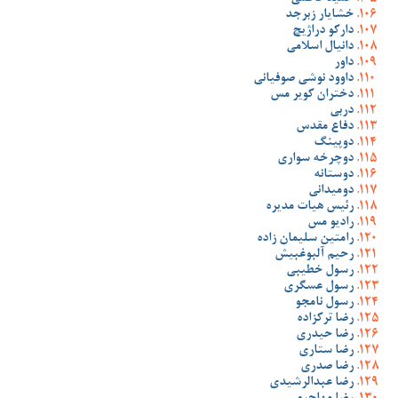
خشایار زبرجد
دارکو دراژیچ
دانیال اسلامی
داور
داوود نوشی صوفیانی
دختران کویر مس
دربی
دفاع مقدس
دوپینگ
دوچرخه سواری
دوستانه
دومیدانی
رئیس هیات مدیره
رادیو مس
رامتین سلیمان زاده
رحیم آلبوغبیش
رسول خطیبی
رسول عسگری
رسول نامجو
رضا ترکزاده
رضا حیدری
رضا ستاری
رضا صدری
رضا عبدالرشیدی