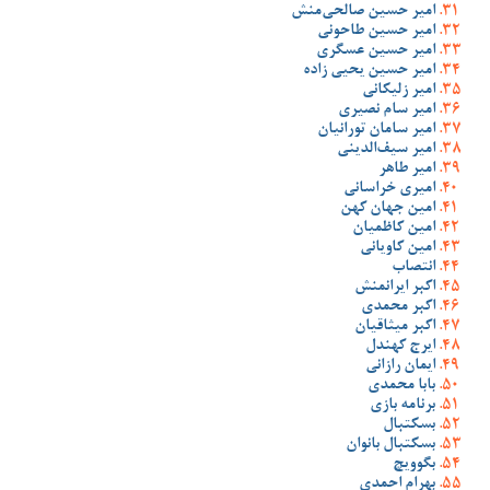
امیر حسین صالحی‌منش
امیر حسین طاحونی
امیر حسین عسگری
امیر حسین یحیی زاده
امیر زلیکانی
امیر سام نصیری
امیر سامان تورانیان
امیر سیف‌الدینی
امیر طاهر
امیری خراسانی
امین جهان کهن
امین کاظمیان
امین کاویانی
انتصاب
اکبر ایرانمنش
اکبر محمدی
اکبر میثاقیان
ایرج کهندل
ایمان رازانی
بابا محمدی
برنامه بازی
بسکتبال
بسکتبال بانوان
بگوویچ
بهرام احمدی