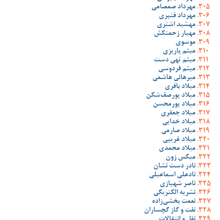
مهرداد صمصامی
مهرداد قنبری
مهشید اشتری
مهیار زحمتکش
موسوی
میثم پاریزی
میثم تهی دست
میثم فردوسی
میرهانی هاشمی
میلاد باقری
میلاد پورصف‌شکن
میلاد پورمحسن
میلاد جعفری
میلاد خدایی
میلاد صارمی
میلاد غریبی
میلاد محمدی
میکس زون
نادر دست نشان
نادعلی اسماعیلی
ناصر شهبازی
نشریه الکتریکی
نعمت بخشی‌زاده
نفت و گاز گچساران
نقل و انتقالات