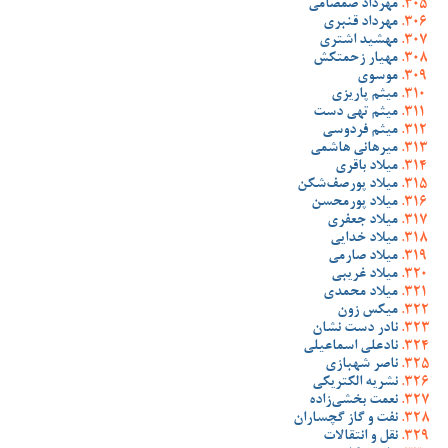
مهرداد صمصامی
مهرداد قنبری
مهشید اشتری
مهیار زحمتکش
موسوی
میثم پاریزی
میثم تهی دست
میثم فردوسی
میرهانی هاشمی
میلاد باقری
میلاد پورصف‌شکن
میلاد پورمحسن
میلاد جعفری
میلاد خدایی
میلاد صارمی
میلاد غریبی
میلاد محمدی
میکس زون
نادر دست نشان
نادعلی اسماعیلی
ناصر شهبازی
نشریه الکتریکی
نعمت بخشی‌زاده
نفت و گاز گچساران
نقل و انتقالات