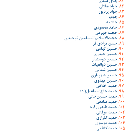
جلال عبدی
جواد جلالی
جواد یزدپور
جودو
حاشیه
حامد محمودی
حجت جهرمی
حجت‌الاسلام‌والمسلمین توحیدی
حسن مرادی فر
حسین تهامی
حسین حیدری
حسین دوستدار
حسین ذوالغیاث
حسین شنانی
حسین شهریاری
حسین مهدوی
حمید اخلاقی
حمید حاج‌اسماعیل‌زاده
حمید حسین‌خانی
حمید صادقی
حمید طاهری فرد
حمید عرفانی
حمید گلزاری
حمید موسوی
حمید کاظمی