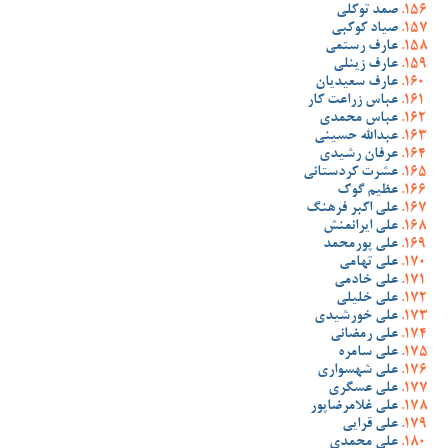
صمد توکلی
صیاد کوکبی
عارف رستمی
عارف زینلی
عارف سعیدیان
عباس زراعت کار
عباس محمدی
عبدالله حسینی
عرفان رشیدی
عشرت کردستانی
عظیم گوک
علی اکبر فرهنگ
علی ایرانمنش
علی پورمحمد
علی تهامی
علی خادمی
علی خلیلی
علی خورشیدی
علی رمضانی
علی سامره
علی شهسواری
علی عسگری
علی غلامرضاپور
علی قرایی
علی محمدی