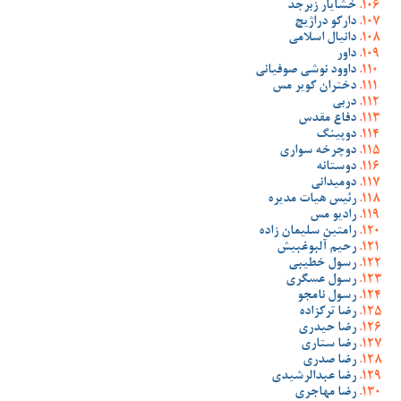
خشایار زبرجد
دارکو دراژیچ
دانیال اسلامی
داور
داوود نوشی صوفیانی
دختران کویر مس
دربی
دفاع مقدس
دوپینگ
دوچرخه سواری
دوستانه
دومیدانی
رئیس هیات مدیره
رادیو مس
رامتین سلیمان زاده
رحیم آلبوغبیش
رسول خطیبی
رسول عسگری
رسول نامجو
رضا ترکزاده
رضا حیدری
رضا ستاری
رضا صدری
رضا عبدالرشیدی
رضا مهاجری