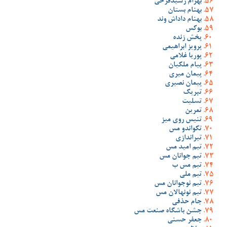
بهرام رشیدفرخی
بهنام بستان
بهنام داداش وند
بوکس
پخش زنده
پرویز ابراهیمی
پوریا غلامی
پیام ملکیان
پیمان میری
پیمان نصیری
تبریک
تسلیت
تمرین
تنیس روی میز
تکواندو مس
تیراندازی
تیم امید مس
تیم جوانان مس
تیم مس ب
تیم ملی
تیم نوجوانان مس
تیم نونهالان مس
جام حذفی
جشن باشگاه صنعت مس
جعفر حسنی