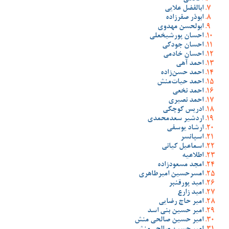
ابالفضل علایی
ابوذر صفرزاده
ابولحسن مهدوی
احسان پورشیخعلی
احسان جودکی
احسان خادمی
احمد آهی
احمد حسن‌زاده
احمد حیات‌منش
احمد نخعی
احمد نصیری
ادریس کوچکی
اردشیر سعدمحمدی
ارشاد یوسفی
اسپانسر
اسماعیل کیانی
اطلاعیه
امجد مسعودزاده
امسرحسین امیرطاهری
امید پورقنبر
امید زارع
امیر حاج رضایی
امیر حسین بنی اسد
امیر حسین صالحی منش