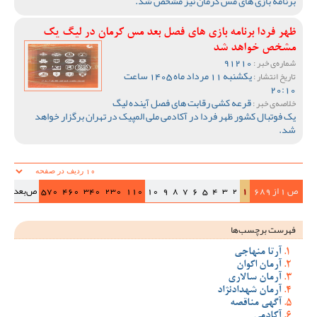
برنامه بازی های مس کرمان نیز مشخص شد.
ظهر فردا برنامه بازی های فصل بعد مس کرمان در لیگ یک
مشخص خواهد شد
91210
شماره‌ی خبر :
یکشنبه 11 مرداد ماه 1405 ساعت
تاریخ انتشار :
20:10
قرعه کشی رقابت های فصل آینده لیگ
خلاصه‌ی خبر :
یک فوتبال کشور ظهر فردا در آکادمی ملی المپیک در تهران برگزار خواهد
شد.
ص 1 از 689
1
2
3
4
5
6
7
8
9
10
110
230
340
460
570
ص‌بعد
>>|
فهرست برچسب‌ها
آرتا منهاجی
آرمان اکوان
آرمان سالاری
آرمان شهدادنژاد
آگهی مناقصه
آکادمی