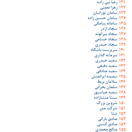
رضا نبی زاده
زهرا نعمتی
سامان تورانیان
سامان حسین زاده
سامانه پیامکی
سجاد اژدر
سجاد بیرانوند
سجاد حسامی
سجاد حیدری
سرپرست باشگاه
سرمایه گذاری
سعید حیدری
سعید دقیقی
سعید صادقی
سعیده ایرانمنش
سلامان بربط
سلمان بحرانی
سمیه عباسپور
سینا منشازاده
شروین بزرگ
شرکت مس
شنا
صادق بارانی
صادق گشنی
صالح محمدی