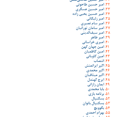
امیر حسین صالحی‌منش
امیر حسین طاحونی
امیر حسین عسگری
امیر حسین یحیی زاده
امیر زلیکانی
امیر سام نصیری
امیر سامان تورانیان
امیر سیف‌الدینی
امیر طاهر
امیری خراسانی
امین جهان کهن
امین کاظمیان
امین کاویانی
انتصاب
اکبر ایرانمنش
اکبر محمدی
اکبر میثاقیان
ایرج کهندل
ایمان رازانی
بابا محمدی
برنامه بازی
بسکتبال
بسکتبال بانوان
بگوویچ
بهرام احمدی