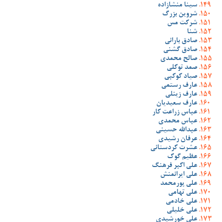
سینا منشازاده
شروین بزرگ
شرکت مس
شنا
صادق بارانی
صادق گشنی
صالح محمدی
صمد توکلی
صیاد کوکبی
عارف رستمی
عارف زینلی
عارف سعیدیان
عباس زراعت کار
عباس محمدی
عبدالله حسینی
عرفان رشیدی
عشرت کردستانی
عظیم گوک
علی اکبر فرهنگ
علی ایرانمنش
علی پورمحمد
علی تهامی
علی خادمی
علی خلیلی
علی خورشیدی