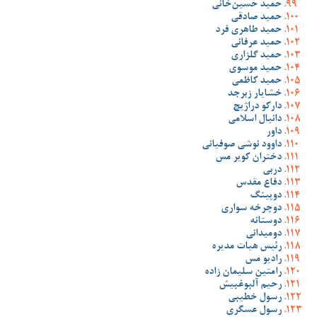
حمید حسین‌خانی
حمید صادقی
حمید طاهری فرد
حمید عرفانی
حمید گلزاری
حمید موسوی
حمید کاظمی
خشایار زبرجد
دارکو دراژیچ
دانیال اسلامی
داور
داوود نوشی صوفیانی
دختران کویر مس
دربی
دفاع مقدس
دوپینگ
دوچرخه سواری
دوستانه
دومیدانی
رئیس هیات مدیره
رادیو مس
رامتین سلیمان زاده
رحیم آلبوغبیش
رسول خطیبی
رسول عسگری