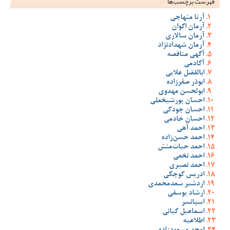
فهرست برچسب‌ها
آرتا منهاجی
آرمان اکوان
آرمان سالاری
آرمان شهدادنژاد
آگهی مناقصه
آکادمی
ابالفضل علایی
ابوذر صفرزاده
ابولحسن مهدوی
احسان پورشیخعلی
احسان جودکی
احسان خادمی
احمد آهی
احمد حسن‌زاده
احمد حیات‌منش
احمد نخعی
احمد نصیری
ادریس کوچکی
اردشیر سعدمحمدی
ارشاد یوسفی
اسپانسر
اسماعیل کیانی
اطلاعیه