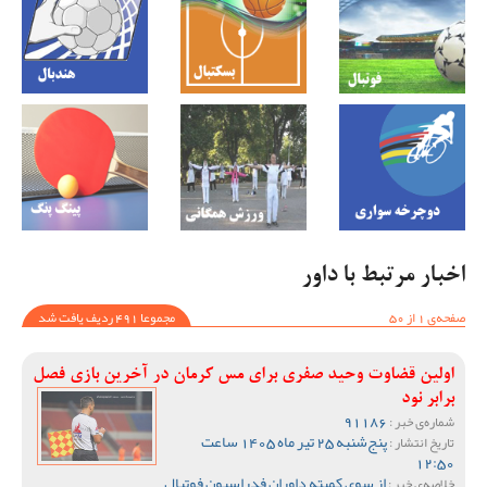
اخبار مرتبط با داور
صفحه‌ی 1 از 50
مجموعا 491 ردیف یافت شد
اولین قضاوت وحید صفری برای مس کرمان در آخرین بازی فصل
برابر نود
91186
شماره‌ی خبر :
پنج‌شنبه 25 تیر ماه 1405 ساعت
تاریخ انتشار :
12:50
از سوی کمیته داوران فدراسیون فوتبال
خلاصه‌ی خبر :