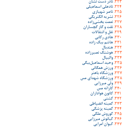
نادر دست نشان
نادعلی اسماعیلی
ناصر شهبازی
نشریه الکتریکی
نعمت بخشی‌زاده
نفت و گاز گچساران
نقل و انتقالات
هادی رکابی
هاشم بیگ زاده
هندبال
هوشنگ نصیرزاده
والیبال
وحید اسماعیل‌بیگی
ورزش همگانی
ورزشگاه باهنر
ورزشگاه شهدای مس
ولی میرزایی
کاراته مس
کانون هواداران
کشتی
کمیته انضباطی
کمیته پزشکی
کوروش ملکی
کیانوش میرزایی
کیوان امرایی