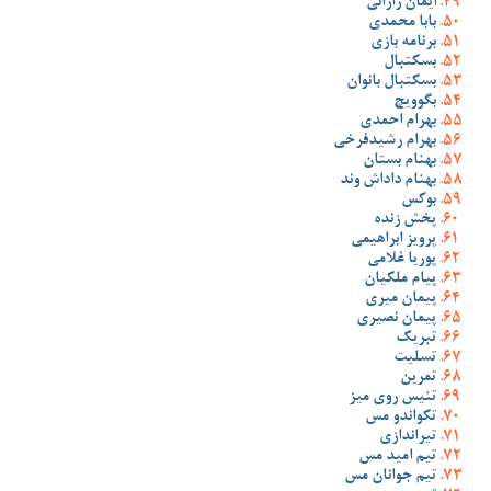
ایمان رازانی
بابا محمدی
برنامه بازی
بسکتبال
بسکتبال بانوان
بگوویچ
بهرام احمدی
بهرام رشیدفرخی
بهنام بستان
بهنام داداش وند
بوکس
پخش زنده
پرویز ابراهیمی
پوریا غلامی
پیام ملکیان
پیمان میری
پیمان نصیری
تبریک
تسلیت
تمرین
تنیس روی میز
تکواندو مس
تیراندازی
تیم امید مس
تیم جوانان مس