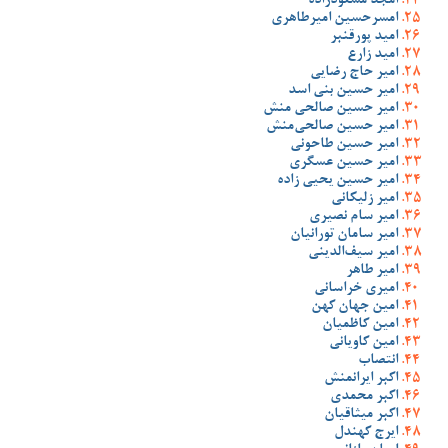
امجد مسعودزاده
امسرحسین امیرطاهری
امید پورقنبر
امید زارع
امیر حاج رضایی
امیر حسین بنی اسد
امیر حسین صالحی منش
امیر حسین صالحی‌منش
امیر حسین طاحونی
امیر حسین عسگری
امیر حسین یحیی زاده
امیر زلیکانی
امیر سام نصیری
امیر سامان تورانیان
امیر سیف‌الدینی
امیر طاهر
امیری خراسانی
امین جهان کهن
امین کاظمیان
امین کاویانی
انتصاب
اکبر ایرانمنش
اکبر محمدی
اکبر میثاقیان
ایرج کهندل