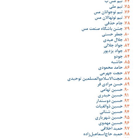
تیم مس ب
تیم ملی
تیم نوجوانان مس
تیم نونهالان مس
جام حذفی
جشن باشگاه صنعت مس
جعفر حسنی
جلال عبدی
جواد جلالی
جواد یزدپور
جودو
حاشیه
حامد محمودی
حجت جهرمی
حجت‌الاسلام‌والمسلمین توحیدی
حسن مرادی فر
حسین تهامی
حسین حیدری
حسین دوستدار
حسین ذوالغیاث
حسین شنانی
حسین شهریاری
حسین مهدوی
حمید اخلاقی
حمید حاج‌اسماعیل‌زاده