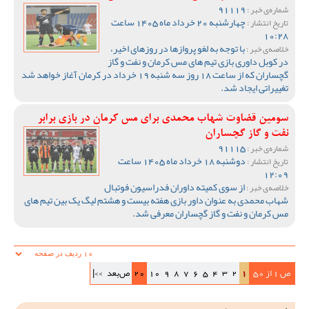
91119
شماره‌ی خبر :
چهارشنبه 20 خرداد ماه 1405 ساعت
تاریخ انتشار :
10:28
با توجه به لغو پروازها در روزهای اخیر،
خلاصه‌ی خبر :
در کوبل داوری بازی تیم های مس کرمان و نفت و گاز
گچساران که از ساعت 18 روز سه شنبه 19 خرداد در کرمان آغاز خواهد شد
تغییراتی ایجاد شد.
سومین قضاوت شهاب محمدی برای مس کرمان در بازی برابر
نفت و گاز گچساران
91115
شماره‌ی خبر :
دوشنبه 18 خرداد ماه 1405 ساعت
تاریخ انتشار :
12:09
از سوی کمیته داوران فدراسیون فوتبال
خلاصه‌ی خبر :
شهاب محمدی به عنوان داور بازی هفته بیست و هشتم لیگ یک بین تیم های
مس کرمان و نفت و گاز گچساران معرفی شد.
ص 1 از 50
1
2
3
4
5
6
7
8
9
10
20
ص‌بعد
>>|