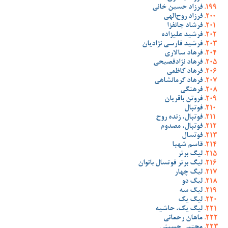
فرزاد حسین خانی
فرزاد روح‌الهی
فرشاد جانفزا
فرشید علیزاده
فرشید فارسی نژادیان
فرهاد سالاری
فرهاد نژادفصیحی
فرهاد کاظمی
فرهاد کرمانشاهی
فرهنگی
فروتن باقریان
فوتبال
فوتبال، زنده روح
فوتبال، مصدوم
فوتسال
قاسم شهبا
لیگ برتر
لیگ برتر فوتسال بانوان
لیگ چهار
لیگ دو
لیگ سه
لیگ یک
لیگ یک، حاشیه
ماهان رحمانی
مجتبی حسینی