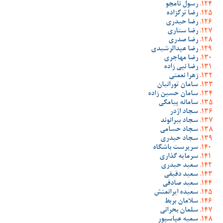
رسول نامجو
رضا ترکزاده
رضا حیدری
رضا ستاری
رضا صدری
رضا عبدالرشیدی
رضا مهاجری
رضا نبی زاده
زهرا نعمتی
سامان تورانیان
سامان حسین زاده
سامانه پیامکی
سجاد اژدر
سجاد بیرانوند
سجاد حسامی
سجاد حیدری
سرپرست باشگاه
سرمایه گذاری
سعید حیدری
سعید دقیقی
سعید صادقی
سعیده ایرانمنش
سلامان بربط
سلمان بحرانی
سمیه عباسپور