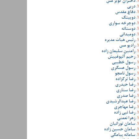
دختران کویر مس
دربی
دفاع مقدس
دوپینگ
دوچرخه سواری
دوستانه
دومیدانی
رئیس هیات مدیره
رادیو مس
رامتین سلیمان زاده
رحیم آلبوغبیش
رسول خطیبی
رسول عسگری
رسول نامجو
رضا ترکزاده
رضا حیدری
رضا ستاری
رضا صدری
رضا عبدالرشیدی
رضا مهاجری
رضا نبی زاده
زهرا نعمتی
سامان تورانیان
سامان حسین زاده
سامانه پیامکی