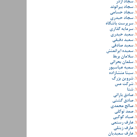
سجاد اژدر
سجاد بیرانوند
سجاد حسامی
سجاد حیدری
سرپرست باشگاه
سرمایه گذاری
سعید حیدری
سعید دقیقی
سعید صادقی
سعیده ایرانمنش
سلامان بربط
سلمان بحرانی
سمیه عباسپور
سینا منشازاده
شروین بزرگ
شرکت مس
شنا
صادق بارانی
صادق گشنی
صالح محمدی
صمد توکلی
صیاد کوکبی
عارف رستمی
عارف زینلی
عارف سعیدیان