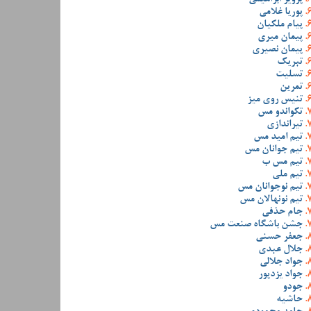
پوریا غلامی
پیام ملکیان
پیمان میری
پیمان نصیری
تبریک
تسلیت
تمرین
تنیس روی میز
تکواندو مس
تیراندازی
تیم امید مس
تیم جوانان مس
تیم مس ب
تیم ملی
تیم نوجوانان مس
تیم نونهالان مس
جام حذفی
جشن باشگاه صنعت مس
جعفر حسنی
جلال عبدی
جواد جلالی
جواد یزدپور
جودو
حاشیه