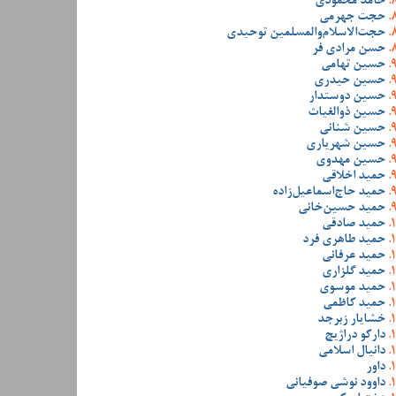
حامد محمودی
حجت جهرمی
حجت‌الاسلام‌والمسلمین توحیدی
حسن مرادی فر
حسین تهامی
حسین حیدری
حسین دوستدار
حسین ذوالغیاث
حسین شنانی
حسین شهریاری
حسین مهدوی
حمید اخلاقی
حمید حاج‌اسماعیل‌زاده
حمید حسین‌خانی
حمید صادقی
حمید طاهری فرد
حمید عرفانی
حمید گلزاری
حمید موسوی
حمید کاظمی
خشایار زبرجد
دارکو دراژیچ
دانیال اسلامی
داور
داوود نوشی صوفیانی