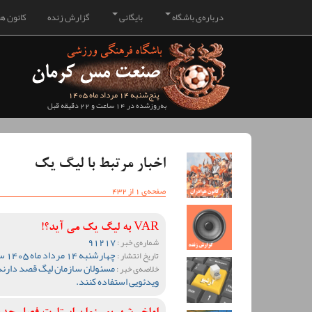
درباره‌ی باشگاه
بایگانی
گزارش زنده
کانون هو
پنج‌شنبه 14 مرداد ماه 1405
به‌روزشده در 14 ساعت و 22 دقیقه قبل
اخبار مرتبط با لیگ یک
صفحه‌ی 1 از 432
VAR به لیگ یک می آید؟!
91217
شماره‌ی خبر :
چهارشنبه 14 مرداد ماه 1405 ساعت 13:55
تاریخ انتشار :
مسئولان سازمان لیگ قصد دارند
خلاصه‌ی خبر :
ویدئویی استفاده کنند.