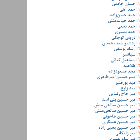
احسان خادمی
احمد آهی
احمد حسن‌زاده
احمد حیات‌منش
احمد نخعی
احمد نصیری
ادریس کوچکی
اردشیر سعدمحمدی
ارشاد یوسفی
اسپانسر
اسماعیل کیانی
اطلاعیه
امجد مسعودزاده
امسرحسین امیرطاهری
امید پورقنبر
امید زارع
امیر حاج رضایی
امیر حسین بنی اسد
امیر حسین صالحی منش
امیر حسین صالحی‌منش
امیر حسین طاحونی
امیر حسین عسگری
امیر حسین یحیی زاده
امیر زلیکانی
امیر سام نصیری