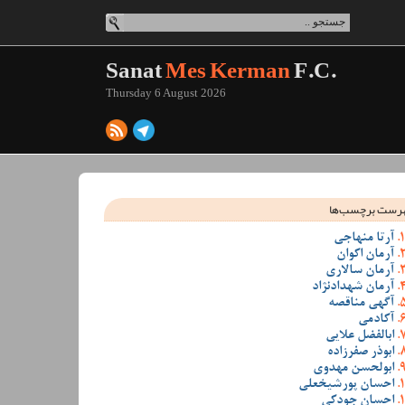
Sanat
Mes Kerman
F.C.
Thursday 6 August 2026
رست برچسب‌ها
آرتا منهاجی
آرمان اکوان
آرمان سالاری
آرمان شهدادنژاد
آگهی مناقصه
آکادمی
ابالفضل علایی
ابوذر صفرزاده
ابولحسن مهدوی
احسان پورشیخعلی
احسان جودکی