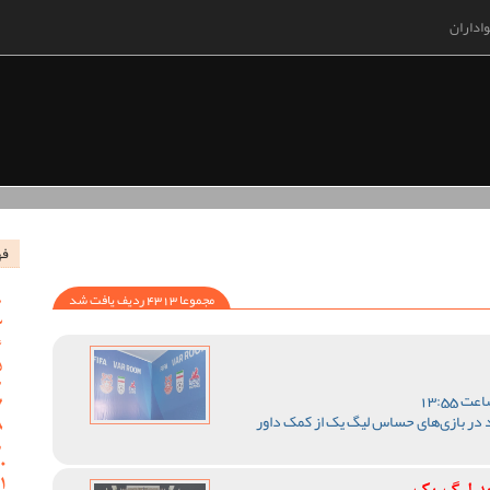
اداران
فه
مجموعا 4313 ردیف یافت شد
 در بازی‌های حساس لیگ یک از کمک داور