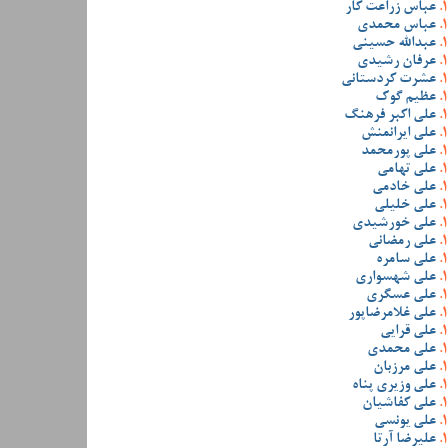
عباس زراعت کار
عباس محمدی
عبدالله حسینی
عرفان رشیدی
عشرت کردستانی
عظیم گوک
علی اکبر فرهنگ
علی ایرانمنش
علی پورمحمد
علی تهامی
علی خادمی
علی خلیلی
علی خورشیدی
علی رمضانی
علی سامره
علی شهسواری
علی عسگری
علی غلامرضاپور
علی قرایی
علی محمدی
علی مرزبان
علی وزیری پناه
علی کفاشیان
علی یونسی
علیرضا آرتا