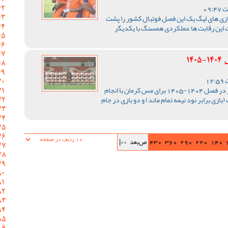
ازی های لیگ یک این فصل فوتبال کشور را پشت
 این رقابت ها عملکردی همسنگ با یکدیگر
14
رقابت های لیگ یک فوتبال کشور در فصل 1404-1405 برای مس کرمان با انجام
ی در دور برگشت (بازی برابر نود نیمه تمام ماند) و دو بازی در جام
140
220
290
360
430
ص‌بعد
>>|