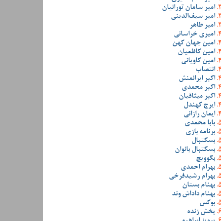
امیر سامان تورانیان
امیر سیف‌الدینی
امیر طاهر
امیری خراسانی
امین جهان کهن
امین کاظمیان
امین کاویانی
انتصاب
اکبر ایرانمنش
اکبر محمدی
اکبر میثاقیان
ایرج کهندل
ایمان رازانی
بابا محمدی
برنامه بازی
بسکتبال
بسکتبال بانوان
بگوویچ
بهرام احمدی
بهرام رشیدفرخی
بهنام بستان
بهنام داداش وند
بوکس
پخش زنده
پرویز ابراهیمی