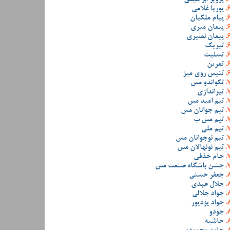
پوریا غلامی
پیام ملکیان
پیمان میری
پیمان نصیری
تبریک
تسلیت
تمرین
تنیس روی میز
تکواندو مس
تیراندازی
تیم امید مس
تیم جوانان مس
تیم مس ب
تیم ملی
تیم نوجوانان مس
تیم نونهالان مس
جام حذفی
جشن باشگاه صنعت مس
جعفر حسنی
جلال عبدی
جواد جلالی
جواد یزدپور
جودو
حاشیه