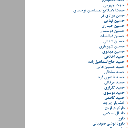
حامد محمودی
حجت جهرمی
حجت‌الاسلام‌والمسلمین توحیدی
حسن مرادی فر
حسین تهامی
حسین حیدری
حسین دوستدار
حسین ذوالغیاث
حسین شنانی
حسین شهریاری
حسین مهدوی
حمید اخلاقی
حمید حاج‌اسماعیل‌زاده
حمید حسین‌خانی
حمید صادقی
حمید طاهری فرد
حمید عرفانی
حمید گلزاری
حمید موسوی
حمید کاظمی
خشایار زبرجد
دارکو دراژیچ
دانیال اسلامی
داور
داوود نوشی صوفیانی