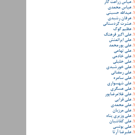
عباس زراعت کار
عباس محمدی
عبدالله حسینی
عرفان رشیدی
عشرت کردستانی
عظیم گوک
علی اکبر فرهنگ
علی ایرانمنش
علی پورمحمد
علی تهامی
علی خادمی
علی خلیلی
علی خورشیدی
علی رمضانی
علی سامره
علی شهسواری
علی عسگری
علی غلامرضاپور
علی قرایی
علی محمدی
علی مرزبان
علی وزیری پناه
علی کفاشیان
علی یونسی
علیرضا آرتا