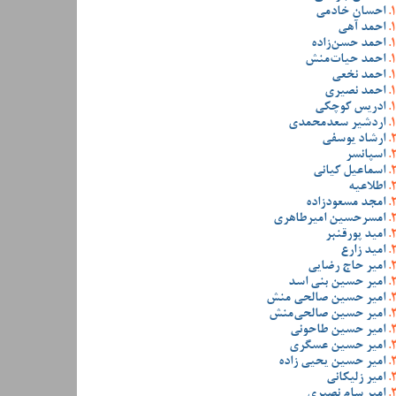
احسان خادمی
احمد آهی
احمد حسن‌زاده
احمد حیات‌منش
احمد نخعی
احمد نصیری
ادریس کوچکی
اردشیر سعدمحمدی
ارشاد یوسفی
اسپانسر
اسماعیل کیانی
اطلاعیه
امجد مسعودزاده
امسرحسین امیرطاهری
امید پورقنبر
امید زارع
امیر حاج رضایی
امیر حسین بنی اسد
امیر حسین صالحی منش
امیر حسین صالحی‌منش
امیر حسین طاحونی
امیر حسین عسگری
امیر حسین یحیی زاده
امیر زلیکانی
امیر سام نصیری