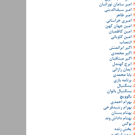
امیر سامان تورانیان
امیر سیف‌الدینی
امیر طاهر
امیری خراسانی
امین جهان کهن
امین کاظمیان
امین کاویانی
انتصاب
اکبر ایرانمنش
اکبر محمدی
اکبر میثاقیان
ایرج کهندل
ایمان رازانی
بابا محمدی
برنامه بازی
بسکتبال
بسکتبال بانوان
بگوویچ
بهرام احمدی
بهرام رشیدفرخی
بهنام بستان
بهنام داداش وند
بوکس
پخش زنده
پرویز ابراهیمی