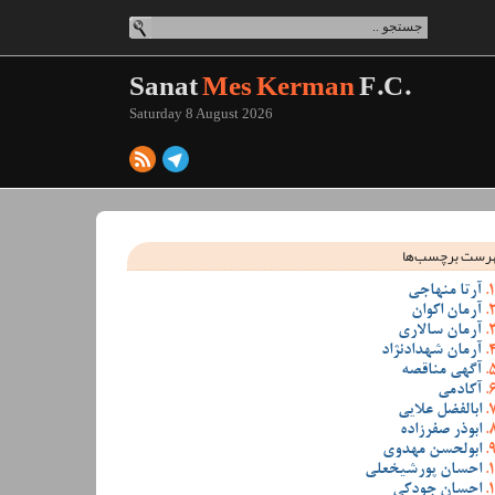
Sanat
Mes Kerman
F.C.
Saturday 8 August 2026
رست برچسب‌ها
آرتا منهاجی
آرمان اکوان
آرمان سالاری
آرمان شهدادنژاد
آگهی مناقصه
آکادمی
ابالفضل علایی
ابوذر صفرزاده
ابولحسن مهدوی
احسان پورشیخعلی
احسان جودکی