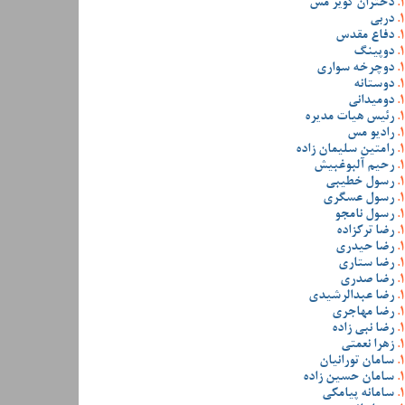
دختران کویر مس
دربی
دفاع مقدس
دوپینگ
دوچرخه سواری
دوستانه
دومیدانی
رئیس هیات مدیره
رادیو مس
رامتین سلیمان زاده
رحیم آلبوغبیش
رسول خطیبی
رسول عسگری
رسول نامجو
رضا ترکزاده
رضا حیدری
رضا ستاری
رضا صدری
رضا عبدالرشیدی
رضا مهاجری
رضا نبی زاده
زهرا نعمتی
سامان تورانیان
سامان حسین زاده
سامانه پیامکی