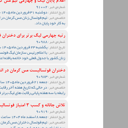
اعلام پایان لیگ و چهارمی تیم مس کر
91002
شماره‌ی خبر :
دوشنبه 31 فروردین ماه 1405 ساعت 10:02
تاریخ انتشار :
تیم فوتسال زنان مس کرمان در ل
خلاصه‌ی خبر :
به کار خود پایان داد.
رتبه چهارمی لیگ برتر برای دختران
90988
شماره‌ی خبر :
یکشنبه 23 فروردین ماه 1405 ساعت 10:02
تاریخ انتشار :
با اعلام رئیس سازمان لیگ فوتسا
خلاصه‌ی خبر :
زنان کشور با جدول فعلی خود خاتمه یافته اع
دختران فوتسالیست مس کرمان در ان
90983
شماره‌ی خبر :
جمعه 21 فروردین ماه 1405 ساعت 10:37
تاریخ انتشار :
در حالی که تاریخ هفته آخر رق
خلاصه‌ی خبر :
رابطه با سه هفته پایانی رقابت های لیگ برت
تلاش جانانه و کسب 3 امتیاز فوتسالیست‌های دختر مس از امیدیه
90919
شماره‌ی خبر :
جمعه 8 اسفند ماه 1404 ساعت 01:49
تاریخ انتشار :
تیم فوتسال دختران مس کرمان مو
خلاصه‌ی خبر :
سد نفت امیدیه رده چهارمی عبور کند.