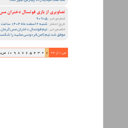
تصاویری از بازی فوتسال دختران مس 
90905
شماره‌ی خبر :
شنبه 2 اسفند ماه 1404 ساعت 09:44
تاریخ انتشار :
تیم فوتسال دختران مس کرمان د
خلاصه‌ی خبر :
موفق شد تیم ثامن فردوسی مشهد را شکست
ص 1 از 23
1
2
3
4
5
6
7
8
9
10
ص‌ب