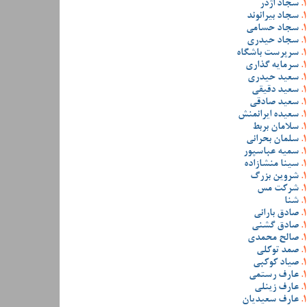
سجاد اژدر
سجاد بیرانوند
سجاد حسامی
سجاد حیدری
سرپرست باشگاه
سرمایه گذاری
سعید حیدری
سعید دقیقی
سعید صادقی
سعیده ایرانمنش
سلامان بربط
سلمان بحرانی
سمیه عباسپور
سینا منشازاده
شروین بزرگ
شرکت مس
شنا
صادق بارانی
صادق گشنی
صالح محمدی
صمد توکلی
صیاد کوکبی
عارف رستمی
عارف زینلی
عارف سعیدیان