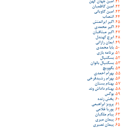
امین جهان کهن
امین کاظمیان
امین کاویانی
انتصاب
اکبر ایرانمنش
اکبر محمدی
اکبر میثاقیان
ایرج کهندل
ایمان رازانی
بابا محمدی
برنامه بازی
بسکتبال
بسکتبال بانوان
بگوویچ
بهرام احمدی
بهرام رشیدفرخی
بهنام بستان
بهنام داداش وند
بوکس
پخش زنده
پرویز ابراهیمی
پوریا غلامی
پیام ملکیان
پیمان میری
پیمان نصیری