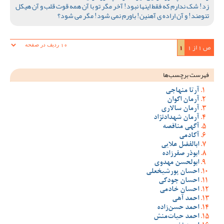
زد! شک ندارم که فقط اینها نبود! آخر مگر تو با آن همه قوت قلب و آن هیکل
تنومند! و آن اراده ی آهنین! باورم نمی شود! مگر می شود؟
ص 1 از 1
1
فهرست برچسب‌ها
آرتا منهاجی
آرمان اکوان
آرمان سالاری
آرمان شهدادنژاد
آگهی مناقصه
آکادمی
ابالفضل علایی
ابوذر صفرزاده
ابولحسن مهدوی
احسان پورشیخعلی
احسان جودکی
احسان خادمی
احمد آهی
احمد حسن‌زاده
احمد حیات‌منش