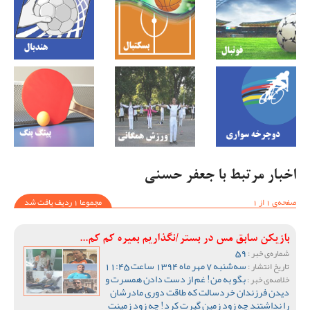
اخبار مرتبط با جعفر حسنی
صفحه‌ی 1 از 1
مجموعا 1 ردیف یافت شد
بازیکن سابق مس در بستر/نگذاریم بمیره کم کم...
59
شماره‌ی خبر :
سه‌شنبه 7 مهر ماه 1394 ساعت 11:45
تاریخ انتشار :
بگو به من! غم از دست دادن همسرت و
خلاصه‌ی خبر :
دیدن فرزندان خردسالت که طاقت دوری مادرشان
را نداشتند چه زود زمین گیرت کرد! چه زود زمینت