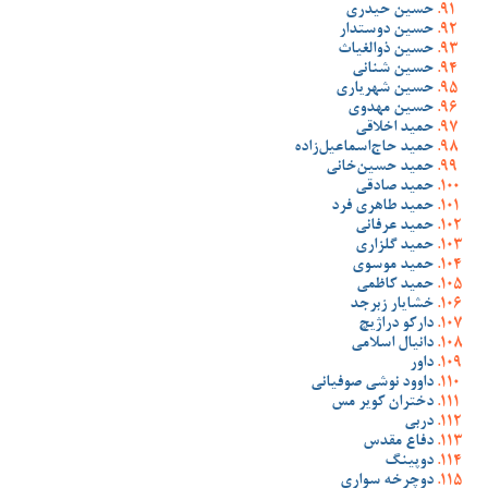
حسین حیدری
حسین دوستدار
حسین ذوالغیاث
حسین شنانی
حسین شهریاری
حسین مهدوی
حمید اخلاقی
حمید حاج‌اسماعیل‌زاده
حمید حسین‌خانی
حمید صادقی
حمید طاهری فرد
حمید عرفانی
حمید گلزاری
حمید موسوی
حمید کاظمی
خشایار زبرجد
دارکو دراژیچ
دانیال اسلامی
داور
داوود نوشی صوفیانی
دختران کویر مس
دربی
دفاع مقدس
دوپینگ
دوچرخه سواری