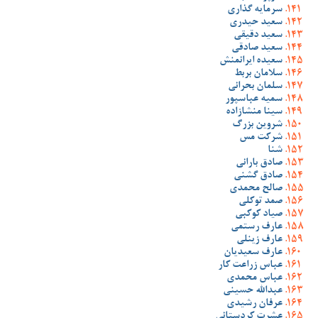
سرمایه گذاری
سعید حیدری
سعید دقیقی
سعید صادقی
سعیده ایرانمنش
سلامان بربط
سلمان بحرانی
سمیه عباسپور
سینا منشازاده
شروین بزرگ
شرکت مس
شنا
صادق بارانی
صادق گشنی
صالح محمدی
صمد توکلی
صیاد کوکبی
عارف رستمی
عارف زینلی
عارف سعیدیان
عباس زراعت کار
عباس محمدی
عبدالله حسینی
عرفان رشیدی
عشرت کردستانی