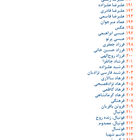
علیرضا زینلی
علیرضا علیزاده
علیرضا قادری
علیرضا قاسمی
عماد میرجوان
عکس
عیسی ابراهیمی
عیسی پرتو
فرزاد جعفری
فرزاد حسین خانی
فرزاد روح‌الهی
فرشاد جانفزا
فرشید علیزاده
فرشید فارسی نژادیان
فرهاد سالاری
فرهاد نژادفصیحی
فرهاد کاظمی
فرهاد کرمانشاهی
فرهنگی
فروتن باقریان
فوتبال
فوتبال، زنده روح
فوتبال، مصدوم
فوتسال
قاسم شهبا